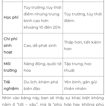
Tùy trường, tùy thời
điểm nhưng trung
Tùy trường, tùy thời
Học phí
bình cao hơn
điểm.
khoảng 10 đến 20%
Chi phí
Thấp hơn, tiết kiệm
sinh
Cao, dễ phát sinh
hơn
hoạt
Môi
Năng động, quốc tế
Tập trung, học
trường
hóa
thuật
Trải
Du lịch, khám phá
Yên bình, gần gũi
nghiệm
biển đảo
thiên nhiên
Nhìn vào bảng này, bạn sẽ thấy sự khác biệt không
nằm ở “tốt – xấu”, mà là “phù hợp hay không phù