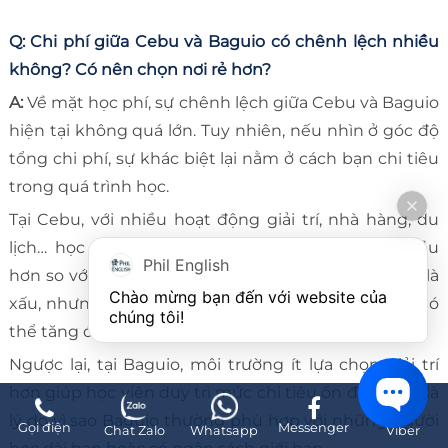
Q: Chi phí giữa Cebu và Baguio có chênh lệch nhiều
không? Có nên chọn nơi rẻ hơn?
A:
Về mặt học phí, sự chênh lệch giữa Cebu và Baguio
hiện tại không quá lớn. Tuy nhiên, nếu nhìn ở góc độ
tổng chi phí, sự khác biệt lại nằm ở cách bạn chi tiêu
trong quá trình học.
Tại Cebu, với nhiều hoạt động giải trí, nhà hàng, du
lịch… học viên thường có xu hướng chi tiêu nhiều
Phil English
hơn so với kế hoạch ban đầu. Điều này không phải là
Chào mừng bạn đến với website của 
xấu, nhưng nếu không kiểm soát tốt, tổng chi phí có
chúng tôi!
thể tăng đáng kể.
Ngược lại, tại Baguio, môi trường ít lựa chọn giải trí
hơn giúp học viên duy trì mức chi tiêu ổn định. Đây là
lý do vì sao Baguio thường phù hợp với những người
Gọi điện
Messenger
Chat Zalo
Whatsapp
Viber