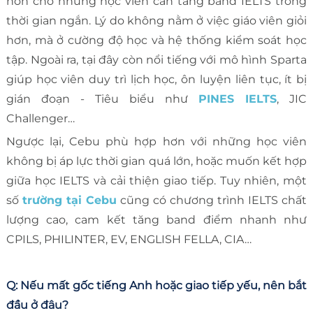
hơn cho những học viên cần tăng band IELTS trong
thời gian ngắn. Lý do không nằm ở việc giáo viên giỏi
hơn, mà ở cường độ học và hệ thống kiểm soát học
tập. Ngoài ra, tại đây còn nổi tiếng với mô hình Sparta
giúp học viên duy trì lịch học, ôn luyện liên tục, ít bị
gián đoạn - Tiêu biểu như
PINES IELTS
, JIC
Challenger…
Ngược lại, Cebu phù hợp hơn với những học viên
không bị áp lực thời gian quá lớn, hoặc muốn kết hợp
giữa học IELTS và cải thiện giao tiếp. Tuy nhiên, một
số
trường tại Cebu
cũng có chương trình IELTS chất
lượng cao, cam kết tăng band điểm nhanh như
CPILS, PHILINTER, EV, ENGLISH FELLA, CIA…
Q: Nếu mất gốc tiếng Anh hoặc giao tiếp yếu, nên bắt
đầu ở đâu?