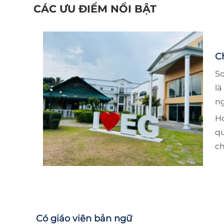
CÁC ƯU ĐIỂM NỔI BẬT
Ch
S
là
ng
H
q
ch
Có giáo viên bản ngữ