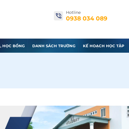
Hotline
0938 034 089
I, HỌC BỔNG
DANH SÁCH TRƯỜNG
KẾ HOẠCH HỌC TẬP