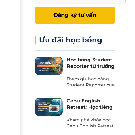
Đăng ký tư vấn
Ưu đãi học bổng
Học bổng Student
Reporter từ trường
A&J Eco - Giảm
50% học phí và chi
Tham gia học bổng
phí ăn ở
Student Reporter của
trường A&J Eco
campus - Chương
Cebu English
trình độc quyền chỉ
Retreat: Học tiếng
có tại Phil English -
Anh kết hợp du
Miễn giảm ngay 50%
lịch trải nghiệm
Khám phá khóa học
học phí, tiết kiệm tối
tại thiên đường
Cebu English Retreat
đa khi du học.
- Chương trình liên
biển Cebu