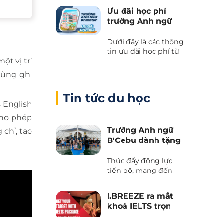
kết giữa Cebu Blue
Ưu đãi học phí
Ocean Academy và
trường Anh ngữ
Phil English – Học
Philinter
tiếng Anh thực chiến
Dưới đây là các thông
kết hợp du lịch, và
tin ưu đãi học phí từ
trải nghiệm văn hóa
ột vị trí
trường Anh ngữ
Philippines.
Philinter tại Cebu
cũng ghi
được Phil English cập
nhật liên tục.
Tin tức du học
s English
cho phép
Trường Anh ngữ
chỉ, tạo
B'Cebu dành tặng
voucher “The
Island Day”
Thúc đẩy động lực
tiến bộ, mang đến
những trải nghiệm
văn hoá và tận hưởng
I.BREEZE ra mắt
thiên nhiên tươi đẹp
khoá IELTS trọn
của biển trời Cebu
gói