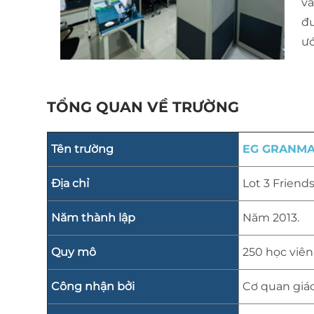
và
đư
ư
TỔNG QUAN VỀ TRƯỜNG
Tên trường
EG GRANMA
Địa chỉ
Lot 3 Friend
Năm thành lập
Năm 2013.
Quy mô
250 học viên
Công nhận bởi
Cơ quan giáo