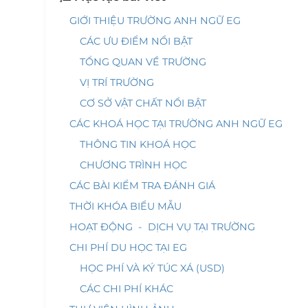
GIỚI THIỆU TRƯỜNG ANH NGỮ EG
CÁC ƯU ĐIỂM NỔI BẬT
TỔNG QUAN VỀ TRƯỜNG
VỊ TRÍ TRƯỜNG
CƠ SỞ VẬT CHẤT NỔI BẬT
CÁC KHOÁ HỌC TẠI TRƯỜNG ANH NGỮ EG
THÔNG TIN KHOÁ HỌC
CHƯƠNG TRÌNH HỌC
CÁC BÀI KIỂM TRA ĐÁNH GIÁ
THỜI KHÓA BIỂU MẪU
HOẠT ĐỘNG - DỊCH VỤ TẠI TRƯỜNG
CHI PHÍ DU HỌC TẠI EG
HỌC PHÍ VÀ KÝ TÚC XÁ (USD)
CÁC CHI PHÍ KHÁC