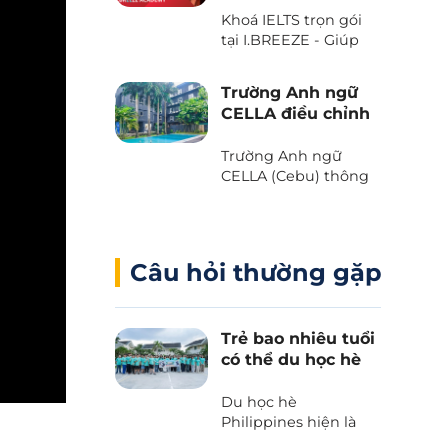
với Voucher “The
Khoá IELTS trọn gói
Island Day” do trường
tại I.BREEZE - Giúp
Anh ngữ B’Cebu
tiết kiệm đến 2.080
dành tặng. Bạn đã
USD
sẵn sàng chưa?
Trường Anh ngữ
CELLA điều chỉnh
chương trình và
học phí 2025
Trường Anh ngữ
CELLA (Cebu) thông
báo những thay đổi
quan trọng liên quan
đến chương trình và
học phí 2025.
Câu hỏi thường gặp
Trẻ bao nhiêu tuổi
có thể du học hè
Philippines?
Du học hè
Philippines hiện là
lựa chọn hàng đầu