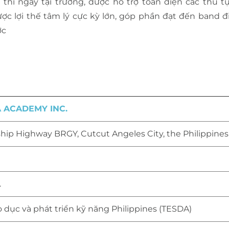
 thi ngay tại trường, được hỗ trợ toàn diện các thủ t
ợc lợi thế tâm lý cực kỳ lớn, góp phần đạt đến band
ớc
 ACADEMY INC.
ship Highway BRGY, Cutcut Angeles City, the Philippines
.
 dục và phát triển kỹ năng Philippines (TESDA)