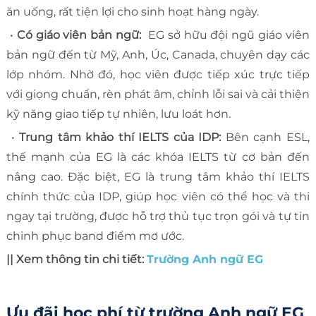
ăn uống, rất tiện lợi cho sinh hoạt hàng ngày.
•
Có giáo viên bản ngữ:
EG sở hữu đội ngũ giáo viên
bản ngữ đến từ Mỹ, Anh, Úc, Canada, chuyên dạy các
lớp nhóm. Nhờ đó, học viên được tiếp xúc trực tiếp
với giọng chuẩn, rèn phát âm, chỉnh lỗi sai và cải thiện
kỹ năng giao tiếp tự nhiên, lưu loát hơn.
•
Trung tâm khảo thí IELTS của IDP:
Bên cạnh ESL,
thế mạnh của EG là các khóa IELTS từ cơ bản đến
nâng cao. Đặc biệt, EG là trung tâm khảo thí IELTS
chính thức của IDP, giúp học viên có thể học và thi
ngay tại trường, được hỗ trợ thủ tục trọn gói và tự tin
chinh phục band điểm mơ ước.
|| Xem thông tin chi tiết:
Trường Anh ngữ EG
Ưu đãi học phí từ trường Anh ngữ EG