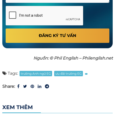
ĐĂNG KÝ TƯ VẤN
Nguồn: © Phil English – Philenglish.net
Tags:
trường Anh ngữ EG
ưu đãi trường EG
Share:
XEM THÊM