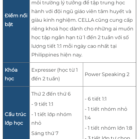
môi trường lý tưởng để tập trung học
hành với đội ngũ giáo viên tâm huyết và
Điểm nổi
giàu kinh nghiệm. CELLA cũng cung cấp
bật
riêng khoá học dành cho những ai muốn
học tập ngắn hạn từ 1 đến 2 tuần với số
lượng tiết 1:1 mỗi ngày cao nhất tại
Philippines hiện nay.
Khóa
Expresser (học từ 1
Power Speaking 2
học
đến 2 tuần)
Thứ 2 đến thứ 6
- 6 tiết 1:1
- 9 tiết 1:1
- 1 tiết nhóm nhỏ
Cấu trúc
- 1 tiết lớp nhóm
1:4
lớp học
nhỏ
- 1 tiết nhóm lớn 1:8
Sáng thứ 7
- 3 tiết lớp tự chọn