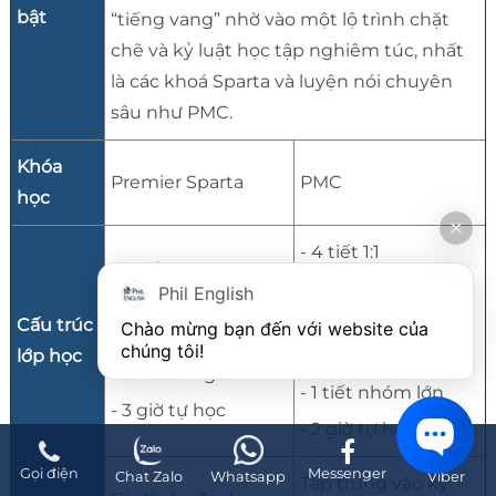
bật
“tiếng vang” nhờ vào một lộ trình chặt
chẽ và kỷ luật học tập nghiêm túc, nhất
là các khoá Sparta và luyện nói chuyên
sâu như PMC.
Khóa
Premier Sparta
PMC
học
- 4 tiết 1:1
- 5 tiết 1:1
- 3 tiết nhóm nhỏ
Phil English
- 2 tiết nhóm nhỏ
Cấu trúc
- 1 tiết nhóm giáo
Chào mừng bạn đến với website của 
- 2 tiết nhóm giáo
chúng tôi!
lớp học
viên bản ngữ
viên bản ngữ
- 1 tiết nhóm lớn
- 3 giờ tự học
- 2 giờ tự học
Gọi điện
Messenger
Chat Zalo
Whatsapp
Viber
Tập trung vào kỹ