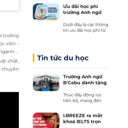
kết giữa Cebu Blue
Ưu đãi học phí
Ocean Academy và
trường Anh ngữ
Phil English – Học
Philinter
tiếng Anh thực chiến
Dưới đây là các thông
kết hợp du lịch, và
tin ưu đãi học phí từ
trải nghiệm văn hóa
ôi trường
trường Anh ngữ
Philippines.
Philinter tại Cebu
c viên -
được Phil English cập
n ngành…
nhật liên tục.
Tin tức du học
ật chất,
ó chuyên
Trường Anh ngữ
B'Cebu dành tặng
voucher “The
Island Day”
Thúc đẩy động lực
tiến bộ, mang đến
những trải nghiệm
văn hoá và tận hưởng
I.BREEZE ra mắt
thiên nhiên tươi đẹp
khoá IELTS trọn
của biển trời Cebu
gói