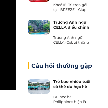
với Voucher “The
Khoá IELTS trọn gói
Island Day” do trường
tại I.BREEZE - Giúp
Anh ngữ B’Cebu
tiết kiệm đến 2.080
dành tặng. Bạn đã
USD
sẵn sàng chưa?
Trường Anh ngữ
CELLA điều chỉnh
chương trình và
học phí 2025
Trường Anh ngữ
CELLA (Cebu) thông
báo những thay đổi
quan trọng liên quan
đến chương trình và
học phí 2025.
Câu hỏi thường gặp
Trẻ bao nhiêu tuổi
có thể du học hè
Philippines?
Du học hè
Philippines hiện là
lựa chọn hàng đầu