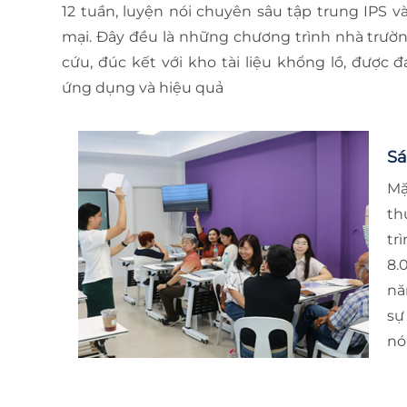
12 tuần, luyện nói chuyên sâu tập trung IPS 
mại. Đây đều là những chương trình nhà trườ
cứu, đúc kết với kho tài liệu khổng lồ, được đ
ứng dụng và hiệu quả
Sá
Mặ
th
tr
8.
nă
sự
nói