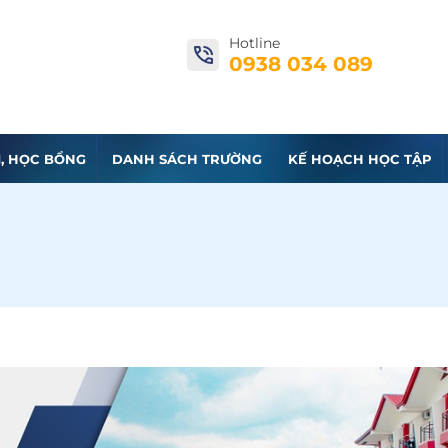
Hotline
0938 034 089
I, HỌC BỔNG
DANH SÁCH TRƯỜNG
KẾ HOẠCH HỌC TẬP