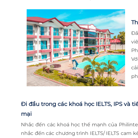
Th
Đầ
vi
Ph
Vớ
cả
ph
Đi đầu trong các khoá học IELTS, IPS và 
mại
Nhắc đến các khoá học thế mạnh của Philint
nhắc đến các chương trình IELTS/ IELTS cam kế