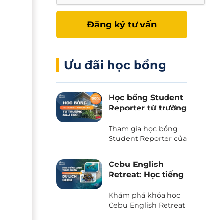
Đăng ký tư vấn
Ưu đãi học bổng
Học bổng Student
Reporter từ trường
A&J Eco - Giảm
50% học phí và chi
Tham gia học bổng
phí ăn ở
Student Reporter của
trường A&J Eco
campus - Chương
Cebu English
trình độc quyền chỉ
Retreat: Học tiếng
có tại Phil English -
Anh kết hợp du
Miễn giảm ngay 50%
lịch trải nghiệm
Khám phá khóa học
học phí, tiết kiệm tối
tại thiên đường
Cebu English Retreat
đa khi du học.
- Chương trình liên
biển Cebu