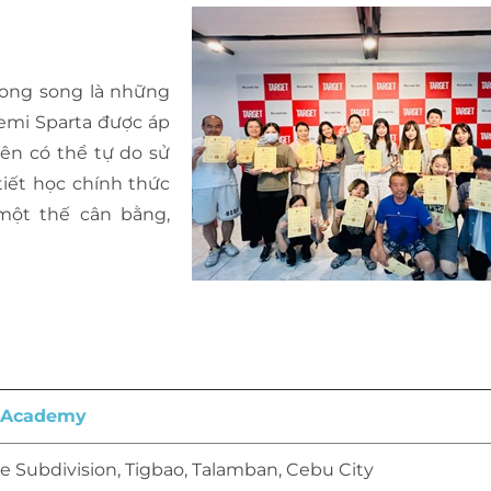
 song song là những
emi Sparta được áp
iên có thể tự do sử
tiết học chính thức
 một thế cân bằng,
h Academy
le Subdivision, Tigbao, Talamban, Cebu City