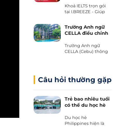
với Voucher “The
Khoá IELTS trọn gói
Island Day” do trường
tại I.BREEZE - Giúp
Anh ngữ B’Cebu
tiết kiệm đến 2.080
dành tặng. Bạn đã
USD
sẵn sàng chưa?
Trường Anh ngữ
CELLA điều chỉnh
chương trình và
học phí 2025
Trường Anh ngữ
CELLA (Cebu) thông
báo những thay đổi
quan trọng liên quan
đến chương trình và
học phí 2025.
Câu hỏi thường gặp
Trẻ bao nhiêu tuổi
có thể du học hè
Philippines?
Du học hè
Philippines hiện là
lựa chọn hàng đầu