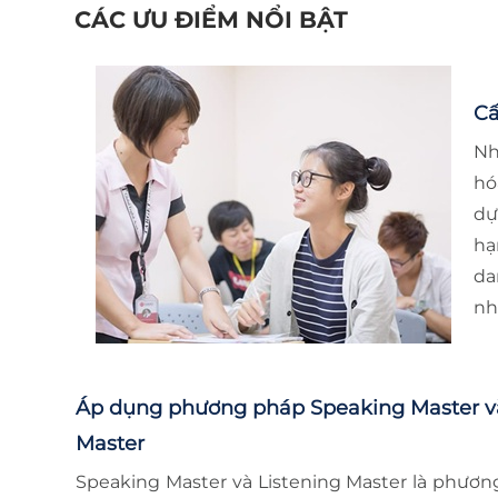
CÁC ƯU ĐIỂM NỔI BẬT
Cấ
Nh
hó
dự
hạ
da
nh
Áp dụng phương pháp Speaking Master và
Master
Speaking Master và Listening Master là phươn