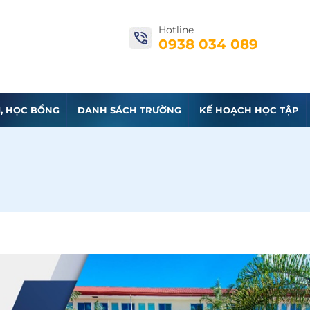
Hotline
0938 034 089
I, HỌC BỔNG
DANH SÁCH TRƯỜNG
KẾ HOẠCH HỌC TẬP