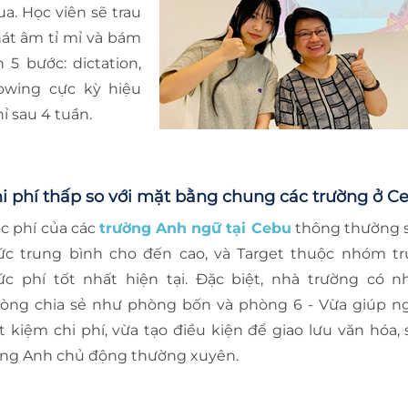
a. Học viên sẽ trau
hát âm tỉ mỉ và bám
 5 bước: dictation,
dowing cực kỳ hiệu
hỉ sau 4 tuần.
i phí thấp so với mặt bằng chung các trường ở C
c phí của các
trường Anh ngữ tại Cebu
thông thường 
c trung bình cho đến cao, và Target thuộc nhóm t
c phí tốt nhất hiện tại. Đặc biệt, nhà trường có nh
òng chia sẻ như phòng bốn và phòng 6 - Vừa giúp n
ết kiệm chi phí, vừa tạo điều kiện để giao lưu văn hóa,
ếng Anh chủ động thường xuyên.