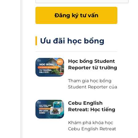
Đăng ký tư vấn
Ưu đãi học bổng
Học bổng Student
Reporter từ trường
A&J Eco - Giảm
50% học phí và chi
Tham gia học bổng
phí ăn ở
Student Reporter của
trường A&J Eco
campus - Chương
Cebu English
trình độc quyền chỉ
Retreat: Học tiếng
có tại Phil English -
Anh kết hợp du
Miễn giảm ngay 50%
lịch trải nghiệm
Khám phá khóa học
học phí, tiết kiệm tối
tại thiên đường
Cebu English Retreat
đa khi du học.
- Chương trình liên
biển Cebu