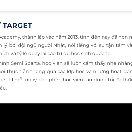
Ữ TARGET
h Academy, thành lập vào năm 2013, tính đến nay đã hơn 
lý bởi đội ngũ người Nhật, nổi tiếng với sự tận tâm và
ch và tỷ lệ quay lại cao từ du học sinh quốc tế.
hình Semi Sparta, học viên sẽ luôn cảm thấy nhẹ nhàn
nói thực tiễn thông qua các lớp học và những hoạt độn
iết 1:1 mỗi ngày, cho phép học viên tận dụng tối đa thờ
âu.