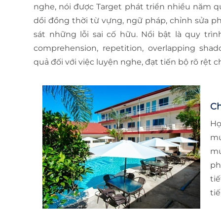
nghe, nói được Target phát triển nhiều năm qu
dồi đồng thời từ vựng, ngữ pháp, chỉnh sửa p
sát những lỗi sai cố hữu. Nổi bật là quy trình
comprehension, repetition, overlapping sha
quả đối với việc luyện nghe, đạt tiến bộ rõ rệt c
Ch
Họ
mứ
mứ
ph
ti
ti