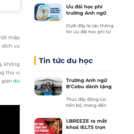
kết giữa Cebu Blue
Ưu đãi học phí
Ocean Academy và
trường Anh ngữ
Phil English – Học
Philinter
tiếng Anh thực chiến
Dưới đây là các thông
kết hợp du lịch, và
tin ưu đãi học phí từ
trải nghiệm văn hóa
một thập
trường Anh ngữ
Philippines.
Philinter tại Cebu
 dịch vụ
được Phil English cập
nhật liên tục.
Tin tức du học
g, không
g thú vị
Trường Anh ngữ
i gian
du
B'Cebu dành tặng
voucher “The
Island Day”
Thúc đẩy động lực
tiến bộ, mang đến
những trải nghiệm
văn hoá và tận hưởng
I.BREEZE ra mắt
thiên nhiên tươi đẹp
khoá IELTS trọn
của biển trời Cebu
gói