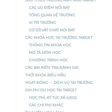
GIỚI THIỆU TRƯỜNG ANH NGỮ TARGET
CÁC ƯU ĐIỂM NỔI BẬT
TỔNG QUAN VỀ TRƯỜNG
VỊ TRÍ TRƯỜNG
CƠ SỞ VẬT CHẤT NỔI BẬT
CÁC KHÓA HỌC TẠI TRƯỜNG TARGET
THÔNG TIN KHOÁ HỌC
MÔ TẢ MÔN HỌC
CHƯƠNG TRÌNH HỌC
CÁC BÀI KIỂM TRA ĐÁNH GIÁ
THỜI KHÓA BIỂU MẪU
HOẠT ĐỘNG - DỊCH VỤ TẠI TRƯỜNG
CHI PHÍ DU HỌC TẠI TARGET
HỌC PHÍ, KÝ TÚC XÁ (USD)
CÁC CHI PHÍ KHÁC