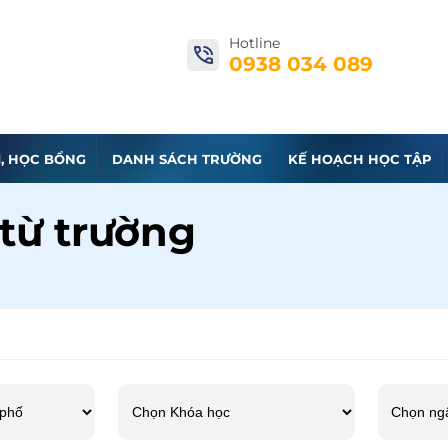
Hotline
0938 034 089
I, HỌC BỔNG
DANH SÁCH TRƯỜNG
KẾ HOẠCH HỌC TẬP
 từ trường