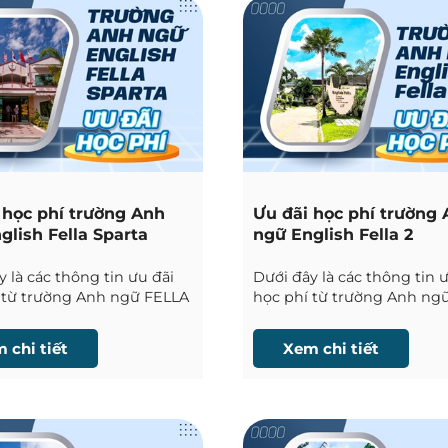
 học phí trường Anh
Ưu đãi học phí trường
glish Fella Sparta
ngữ English Fella 2
 là các thông tin ưu đãi
Dưới đây là các thông tin 
 từ trường Anh ngữ FELLA
học phí từ trường Anh ng
tại Cebu được Phil English
English Fella 2 tại Cebu đư
 liên tục.
English cập nhật liên tục.
 chi tiết
Xem chi tiết