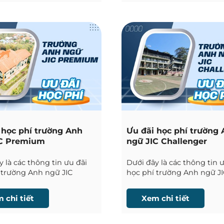
 học phí trường Anh
Ưu đãi học phí trường
IC Premium
ngữ JIC Challenger
 là các thông tin ưu đãi
Dưới đây là các thông tin 
 trường Anh ngữ JIC
học phí trường Anh ngữ J
 tại Baguio được Phil
Challenger tại Baguio được
cập nhật liên tục.
English cập nhật liên tục.
 chi tiết
Xem chi tiết