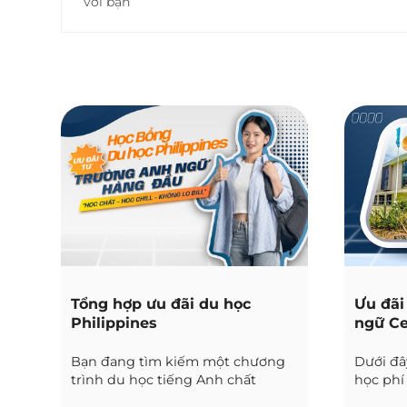
với bạn
Tổng hợp ưu đãi du học
Ưu đãi
Philippines
ngữ Ce
Bạn đang tìm kiếm một chương
Dưới đây
trình du học tiếng Anh chất
học phí
lượng, chi phí hợp lý và nhiều ưu
Blue Oc