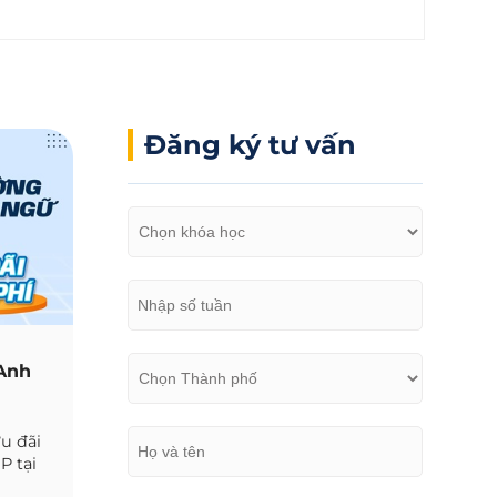
Đăng ký tư vấn
 Anh
ưu đãi
P tại
p nhật