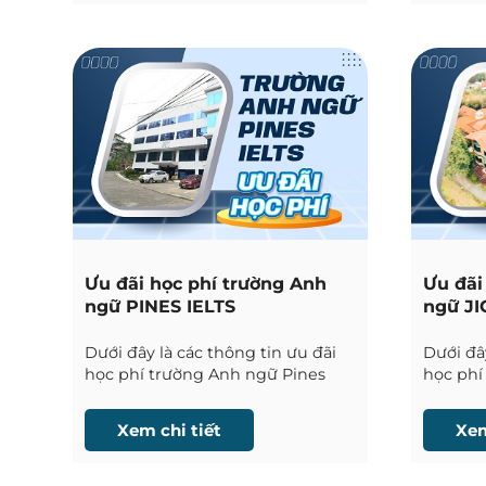
Ưu đãi học phí trường Anh
Ưu đãi
ngữ PINES IELTS
ngữ J
Dưới đây là các thông tin ưu đãi
Dưới đây
học phí trường Anh ngữ Pines
học phí
IELTS tại Baguio được Phil English
Premium
cập nhật liên tục.
English 
Xem chi tiết
Xem