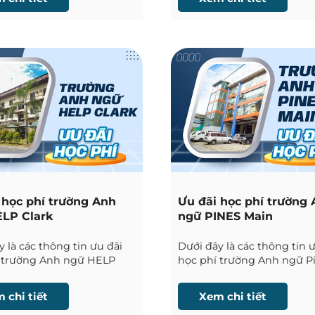
 học phí trường Anh
Ưu đãi học phí trường
LP Clark
ngữ PINES Main
 là các thông tin ưu đãi
Dưới đây là các thông tin 
 trường Anh ngữ HELP
học phí trường Anh ngữ P
ược Phil English cập nhật
Main tại Baguio được Phil 
cập nhật liên tục.
 chi tiết
Xem chi tiết