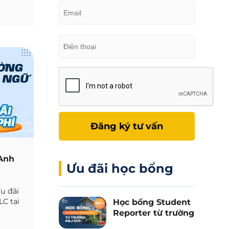
Đăng ký tư vấn
 Anh
Ưu đãi học bổng
ưu đãi
C tại
Học bổng Student
p nhật
Reporter từ trường
A&J Eco - Giảm