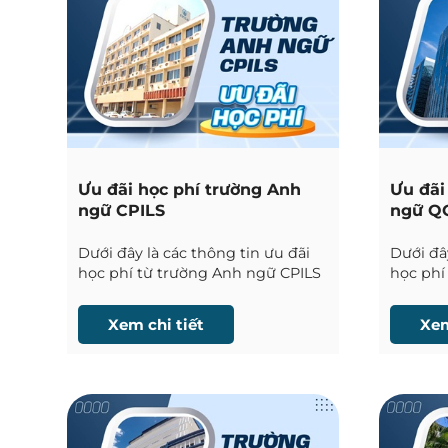
Ưu đãi học phí trường Anh
Ưu đãi
ngữ CPILS
ngữ QQ
Dưới đây là các thông tin ưu đãi
Dưới đây
học phí từ trường Anh ngữ CPILS
học phí
tại Cebu được Phil English cập
English
nhật liên tục.
Newtown
Xem chi tiết
Xem
nhật liê