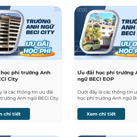
 học phí trường Anh
Ưu đãi học phí trường
CI City
ngữ BECI EOP
 là các thông tin ưu đãi
Dưới đây là các thông tin 
 trường Anh ngữ BECI City
học phí trường Anh ngữ B
uio được Phil English cập
EOP tại Baguio được Phil 
n tục.
cập nhật liên tục.
 chi tiết
Xem chi tiết