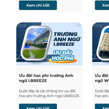
đãi hấp dẫn? Đừng bỏ lỡ bài tổng
English 
Xem chi tiết
Xem
hợp ưu đãi học bổng du học
Philippines của Phil English – nơi
cập nhật nhanh nhất các chương
trình học bổng, khuyến mãi học
phí, tặng tuần học miễn phí và
hàng loạt ưu đãi đặc biệt từ hơn
60 trường Anh ngữ uy tín tại
Philippines.
Ưu đãi học phí trường Anh
Ưu đãi
ngữ I.BREEZE
ngữ WE
Dưới đây là các thông tin ưu đãi
Dưới đây
học phí trường Anh ngữ I.BREEZE
học phí
tại Cebu được Phil English cập
Academy 
nhật liên tục.
English 
Xem chi tiết
Xem