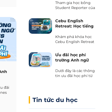
50% học phí và chi
Tham gia học bổng
phí ăn ở
Student Reporter của
trường A&J Eco
campus - Chương
Cebu English
trình độc quyền chỉ
Retreat: Học tiếng
có tại Phil English -
Anh kết hợp du
Miễn giảm ngay 50%
lịch trải nghiệm
Khám phá khóa học
học phí, tiết kiệm tối
tại thiên đường
Cebu English Retreat
đa khi du học.
- Chương trình liên
biển Cebu
kết giữa Cebu Blue
Ưu đãi học phí
Ocean Academy và
trường Anh ngữ
Phil English – Học
Philinter
tiếng Anh thực chiến
Dưới đây là các thông
 Anh
kết hợp du lịch, và
tin ưu đãi học phí từ
trải nghiệm văn hóa
trường Anh ngữ
Philippines.
Philinter tại Cebu
ưu đãi
được Phil English cập
ines
nhật liên tục.
English
Tin tức du học