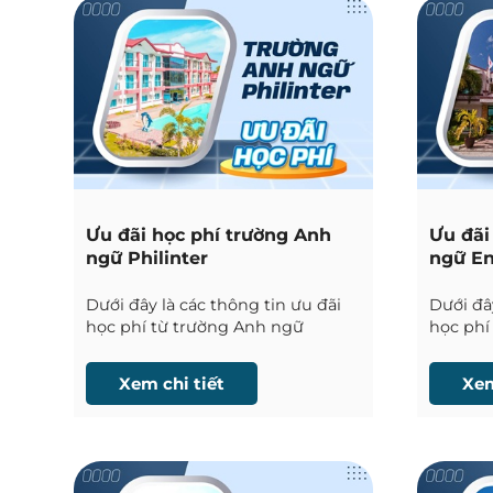
Ưu đãi học phí trường Anh
Ưu đãi
ngữ Philinter
ngữ En
Dưới đây là các thông tin ưu đãi
Dưới đây
học phí từ trường Anh ngữ
học phí
Philinter tại Cebu được Phil
Sparta 
English cập nhật liên tục.
cập nhật
Xem chi tiết
Xem