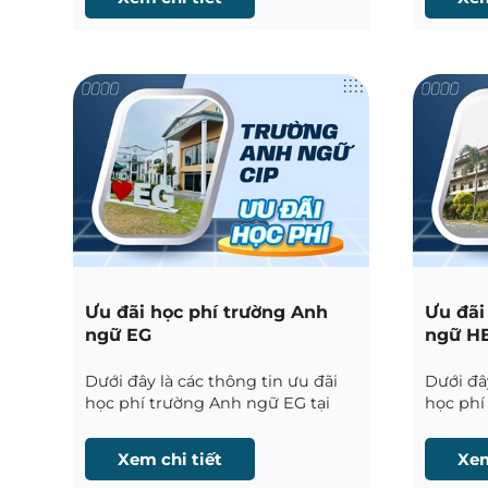
Ưu đãi học phí trường Anh
Ưu đãi
ngữ EG
ngữ HE
Dưới đây là các thông tin ưu đãi
Dưới đây
học phí trường Anh ngữ EG tại
học phí
Clark được Phil English cập nhật
Clark đ
liên tục.
liên tục.
Xem chi tiết
Xem