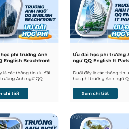
 học phí trường Anh
Ưu đãi học phí trường
 English Beachfront
ngữ QQ English It Par
 là các thông tin ưu đãi
Dưới đây là các thông tin 
 trường Anh ngữ QQ
học phí trường Anh ngữ 
 Beachfront tại Mactan
English IT Park tại Cebu đ
 được Phil English cập
English cập nhật liên tục.
 chi tiết
Xem chi tiết
n tục.