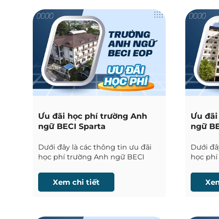
Ưu đãi học phí trường Anh
Ưu đãi
ngữ BECI Sparta
ngữ BE
Dưới đây là các thông tin ưu đãi
Dưới đây
học phí trường Anh ngữ BECI
học phí
Sparta tại Baguio được Phil
tại Bag
English cập nhật liên tục.
nhật liê
Xem chi tiết
Xem