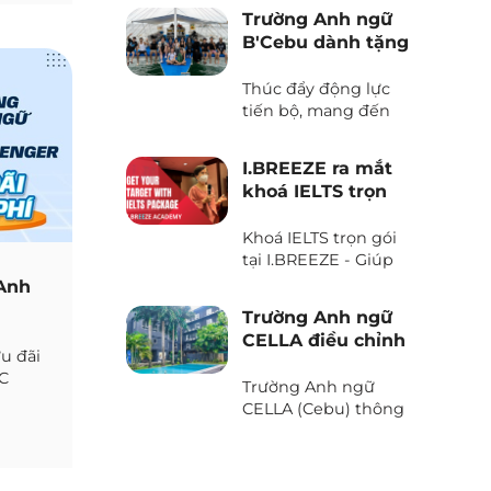
Trường Anh ngữ
B'Cebu dành tặng
voucher “The
Island Day”
Thúc đẩy động lực
tiến bộ, mang đến
những trải nghiệm
văn hoá và tận hưởng
I.BREEZE ra mắt
thiên nhiên tươi đẹp
khoá IELTS trọn
của biển trời Cebu
gói
với Voucher “The
Khoá IELTS trọn gói
Island Day” do trường
tại I.BREEZE - Giúp
Anh ngữ B’Cebu
tiết kiệm đến 2.080
dành tặng. Bạn đã
 Anh
USD
sẵn sàng chưa?
Trường Anh ngữ
CELLA điều chỉnh
ưu đãi
chương trình và
IC
học phí 2025
Trường Anh ngữ
 Phil
CELLA (Cebu) thông
báo những thay đổi
quan trọng liên quan
đến chương trình và