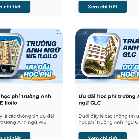
cập nhật liên tục.
liên tục.
 chi tiết
Xem chi tiết
 học phí trường Anh
Ưu đãi học phí trường
 Iloilo
ngữ GLC
 là các thông tin ưu đãi
Dưới đây là các thông tin 
 trường Anh ngữ WE
học phí trường Anh ngữ GL
tại Iloilo được Phil
Cebu được Phil English cậ
cập nhật liên tục.
liên tục.
 chi tiết
Xem chi tiết