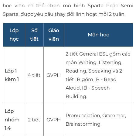
học viên có thể chọn mô hình Sparta hoặc Semi
Sparta, được yêu cầu thay đổi linh hoạt mỗi 2 tuần.
Lớp
Số
Giáo
Môn học
học
tiết
viên
2 tiết General ESL gồm các
môn Writing, Listening,
Lớp 1
Reading, Speaking và 2
4 tiết
GVPH
kèm 1
tiết IB gồm IB - Read
Aloud, IB - Speech
Building.
Lớp
Pronunciation, Grammar,
nhóm
2 tiết
GVPH
Brainstorming
1:4