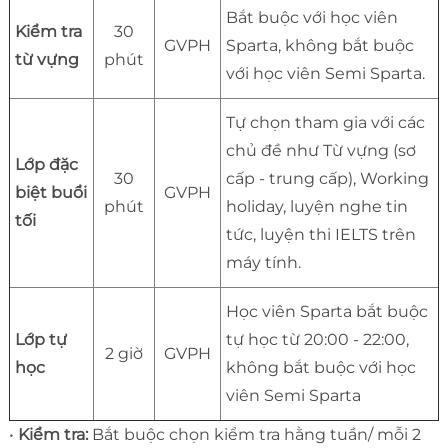
Bắt buộc với học viên
Kiểm tra
30
GVPH
Sparta, không bắt buộc
từ vựng
phút
với học viên Semi Sparta.
Tự chọn tham gia với các
chủ đề như Từ vựng (sơ
Lớp đặc
30
cấp - trung cấp), Working
biệt buổi
GVPH
phút
holiday, luyện nghe tin
tối
tức, luyện thi IELTS trên
máy tính.
Học viên Sparta bắt buộc
Lớp tự
tự học từ 20:00 - 22:00,
2 giờ
GVPH
học
không bắt buộc với học
viên Semi Sparta
•
Kiểm tra:
Bắt buộc chọn kiểm tra hằng tuần/ mỗi 2