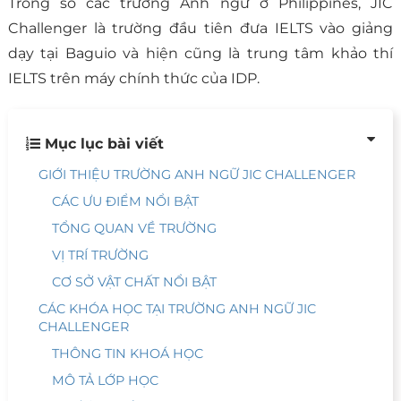
Trong số các trường Anh ngữ ở Philippines, JIC
Challenger là trường đầu tiên đưa IELTS vào giảng
dạy tại Baguio và hiện cũng là trung tâm khảo thí
IELTS trên máy chính thức của IDP.
Mục lục bài viết
GIỚI THIỆU TRƯỜNG ANH NGỮ JIC CHALLENGER
CÁC ƯU ĐIỂM NỔI BẬT
TỔNG QUAN VỀ TRƯỜNG
VỊ TRÍ TRƯỜNG
CƠ SỞ VẬT CHẤT NỔI BẬT
CÁC KHÓA HỌC TẠI TRƯỜNG ANH NGỮ JIC
CHALLENGER
THÔNG TIN KHOÁ HỌC
MÔ TẢ LỚP HỌC