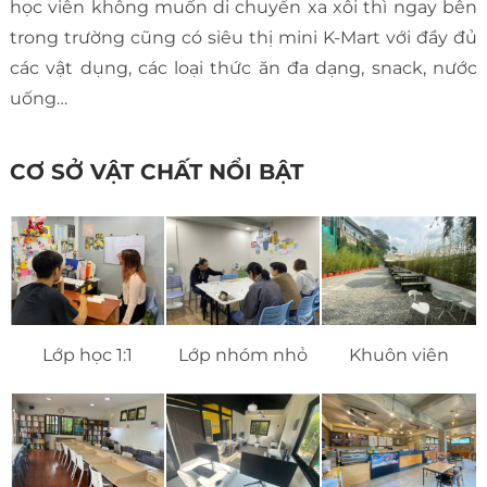
học viên không muốn di chuyển xa xôi thì ngay bên
trong trường cũng có siêu thị mini K-Mart với đầy đủ
các vật dụng, các loại thức ăn đa dạng, snack, nước
uống…
CƠ SỞ VẬT CHẤT NỔI BẬT
Lớp học 1:1
Lớp nhóm nhỏ
Khuôn viên