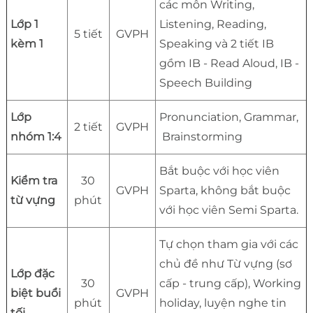
các môn Writing,
Lớp 1
Listening, Reading,
5 tiết
GVPH
kèm 1
Speaking và 2 tiết IB
gồm IB - Read Aloud, IB -
Speech Building
Lớp
Pronunciation, Grammar,
2 tiết
GVPH
nhóm 1:4
Brainstorming
Bắt buộc với học viên
Kiểm tra
30
GVPH
Sparta, không bắt buộc
từ vựng
phút
với học viên Semi Sparta.
Tự chọn tham gia với các
chủ đề như Từ vựng (sơ
Lớp đặc
30
cấp - trung cấp), Working
biệt buổi
GVPH
phút
holiday, luyện nghe tin
tối