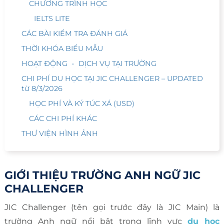
CHƯƠNG TRÌNH HỌC
IELTS LITE
CÁC BÀI KIỂM TRA ĐÁNH GIÁ
THỜI KHÓA BIỂU MẪU
HOẠT ĐỘNG - DỊCH VỤ TẠI TRƯỜNG
CHI PHÍ DU HỌC TẠI JIC CHALLENGER – UPDATED
từ 8/3/2026
HỌC PHÍ VÀ KÝ TÚC XÁ (USD)
CÁC CHI PHÍ KHÁC
THƯ VIỆN HÌNH ẢNH
GIỚI THIỆU TRƯỜNG ANH NGỮ JIC
CHALLENGER
JIC Challenger (tên gọi trước đây là JIC Main) là
trường Anh ngữ nổi bật trong lĩnh vực
du học