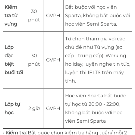
Kiểm
Bắt buộc với học viên
30
tra từ
GVPH
Sparta, không bắt buộc với
phút
vựng
học viên Semi Sparta.
Tự chọn tham gia với các
Lớp
chủ đề như Từ vựng (sơ
đặc
30
cấp - trung cấp), Working
GVPH
biệt
phút
holiday, luyện nghe tin tức,
buổi tối
luyện thi IELTS trên máy
tính.
Học viên Sparta bắt buộc
Lớp tự
tự học từ 20:00 - 22:00,
2 giờ
GVPH
học
không bắt buộc với học
viên Semi Sparta
•
Kiểm tra:
Bắt buộc chọn kiểm tra hằng tuần/ mỗi 2