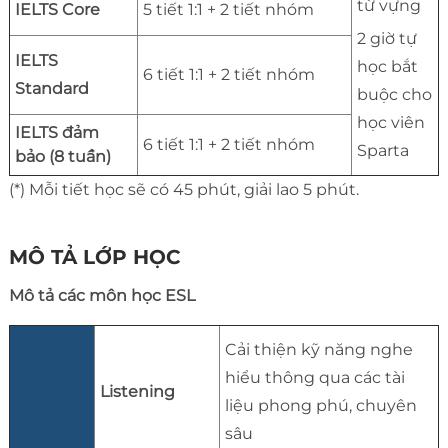
từ vựng
IELTS Core
5 tiết 1:1 + 2 tiết nhóm
2 giờ tự
IELTS
học bắt
6 tiết 1:1 + 2 tiết nhóm
Standard
buộc cho
học viên
IELTS đảm
6 tiết 1:1 + 2 tiết nhóm
Sparta
bảo (8 tuần)
(*) Mỗi tiết học sẽ có 45 phút, giải lao 5 phút.
MÔ TẢ LỚP HỌC
Mô tả các môn học ESL
Cải thiện kỹ năng nghe
hiểu thông qua các tài
Listening
liệu phong phú, chuyên
sâu