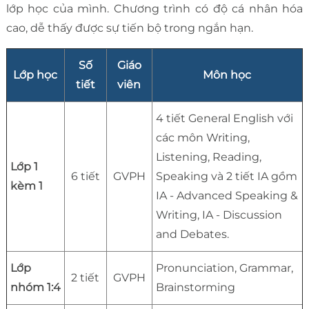
lớp học của mình. Chương trình có độ cá nhân hóa
cao, dễ thấy được sự tiến bộ trong ngắn hạn.
Số
Giáo
Lớp học
Môn học
tiết
viên
4 tiết General English với
các môn Writing,
Listening, Reading,
Lớp 1
6 tiết
GVPH
Speaking và 2 tiết IA gồm
kèm 1
IA - Advanced Speaking &
Writing, IA - Discussion
and Debates.
Lớp
Pronunciation, Grammar,
2 tiết
GVPH
nhóm 1:4
Brainstorming