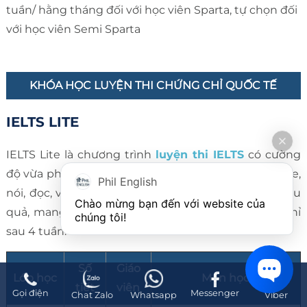
tuần/ hằng tháng đối với học viên Sparta, tự chọn đối
với học viên Semi Sparta
KHÓA HỌC LUYỆN THI CHỨNG CHỈ QUỐC TẾ
IELTS LITE
IELTS Lite là chương trình
luyện thi IELTS
có cường
độ vừa phải nhất, cân bằng bốn nhóm kỹ năng nghe,
Phil English
nói, đọc, viết kết hợp các chiến lược làm bài thi hiệu
Chào mừng bạn đến với website của 
quả, mang đến cho người học sự cải thiện rõ rệt chỉ
chúng tôi!
sau 4 tuần.
Số
Giáo
Lớp học
Môn học
tiết
viên
Gọi điện
Messenger
Chat Zalo
Whatsapp
Viber