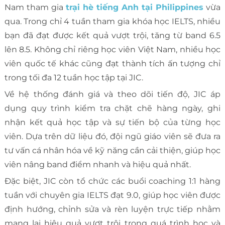
Nam tham gia
trại hè tiếng Anh tại Philippines
vừa
qua. Trong chỉ 4 tuần tham gia khóa học IELTS, nhiều
bạn đã đạt được kết quả vượt trội, tăng từ band 6.5
lên 8.5. Không chỉ riêng học viên Việt Nam, nhiều học
viên quốc tế khác cũng đạt thành tích ấn tượng chỉ
trong tối đa 12 tuần học tập tại JIC.
Về hệ thống đánh giá và theo dõi tiến độ, JIC áp
dụng quy trình kiểm tra chặt chẽ hàng ngày, ghi
nhận kết quả học tập và sự tiến bộ của từng học
viên. Dựa trên dữ liệu đó, đội ngũ giáo viên sẽ đưa ra
tư vấn cá nhân hóa về kỹ năng cần cải thiện, giúp học
viên nâng band điểm nhanh và hiệu quả nhất.
Đặc biệt, JIC còn tổ chức các buổi coaching 1:1 hàng
tuần với chuyên gia IELTS đạt 9.0, giúp học viên được
định hướng, chỉnh sửa và rèn luyện trực tiếp nhằm
mang lại hiệu quả vượt trội trong quá trình học và