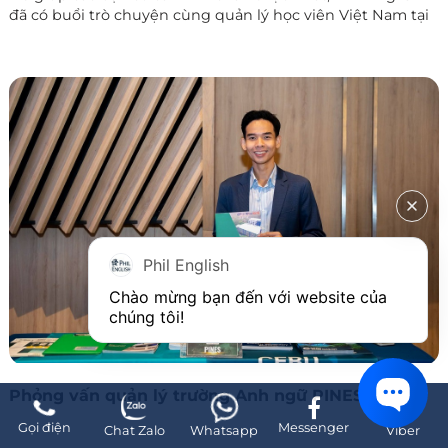
đã có buổi trò chuyện cùng quản lý học viên Việt Nam tại
trường Anh ngữ B'Cebu
– người đồng hành trực tiếp với
hàng trăm học viên Việt Nam trong suốt quá trình học tập
và sinh hoạt tại Philippines.
Phil English
Chào mừng bạn đến với website của 
chúng tôi!
Phỏng vấn quản lý trường Anh ngữ PINES
Gọi điện
Messenger
Chat Zalo
Whatsapp
Viber