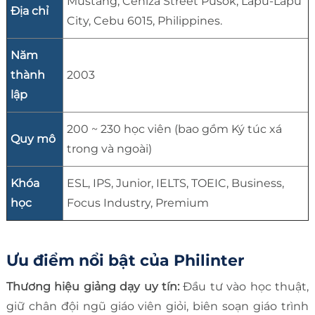
Mustang, Ceniza Street Pusok, Lapu-Lapu
Địa chỉ
City, Cebu 6015, Philippines.
Năm
thành
2003
lập
200 ~ 230 học viên (bao gồm Ký túc xá
Quy mô
trong và ngoài)
Khóa
ESL, IPS, Junior, IELTS, TOEIC, Business,
học
Focus Industry, Premium
Ưu điểm nổi bật của Philinter
Thương hiệu giảng dạy uy tín:
Đầu tư vào học thuật,
giữ chân đội ngũ giáo viên giỏi, biên soạn giáo trình