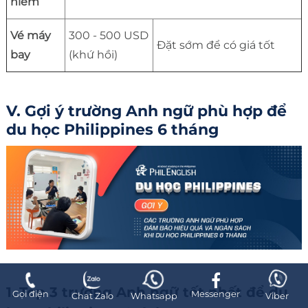
hiểm
Vé máy
300 - 500 USD
Đặt sớm để có giá tốt
bay
(khứ hồi)
V. Gợi ý trường Anh ngữ phù hợp để
du học Philippines 6 tháng
1. Top 3 trường Anh ngữ tốt nhất để du
Gọi điện
Messenger
Chat Zalo
Whatsapp
Viber