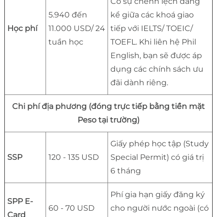
Có sự chênh lệch đáng
5.940 đến
kể giữa các khoá giao
Học phí
11.000 USD/ 24
tiếp với IELTS/ TOEIC/
tuần học
TOEFL. Khi liên hệ Phil
English, bạn sẽ được áp
dụng các chính sách ưu
đãi dành riêng.
Chi phí địa phương (đóng trực tiếp bằng tiền mặt
Peso tại trường)
Giấy phép học tập (Study
SSP
120 - 135 USD
Special Permit) có giá trị
6 tháng
Phí gia hạn giấy đăng ký
SPP E-
60 - 70 USD
cho người nước ngoài (có
Card