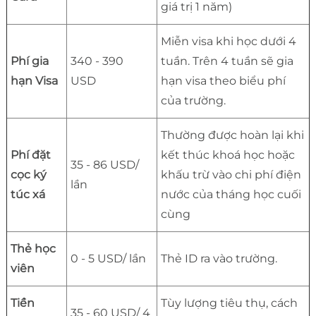
giá trị 1 năm)
Miễn visa khi học dưới 4
Phí gia
340 - 390
tuần. Trên 4 tuần sẽ gia
hạn Visa
USD
hạn visa theo biểu phí
của trường.
Thường được hoàn lại khi
Phí đặt
kết thúc khoá học hoặc
35 - 86 USD/
cọc ký
khấu trừ vào chi phí điện
lần
túc xá
nước của tháng học cuối
cùng
Thẻ học
0 - 5 USD/ lần
Thẻ ID ra vào trường.
viên
Tiền
Tùy lượng tiêu thụ, cách
35 - 60 USD/ 4