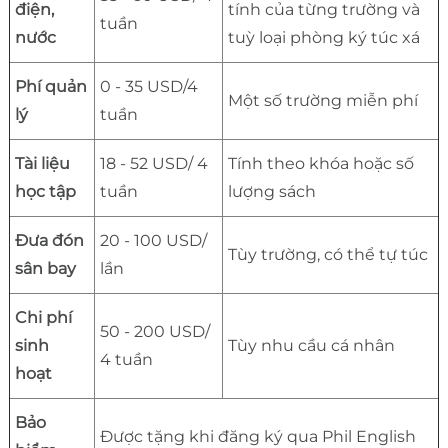
điện,
tính của từng trường và
tuần
nước
tuỳ loại phòng ký túc xá
Phí quản
0 - 35 USD/4
Một số trường miễn phí
lý
tuần
Tài liệu
18 - 52 USD/ 4
Tính theo khóa hoặc số
học tập
tuần
lượng sách
Đưa đón
20 - 100 USD/
Tùy trường, có thể tự túc
sân bay
lần
Chi phí
50 - 200 USD/
sinh
Tùy nhu cầu cá nhân
4 tuần
hoạt
Bảo
Được tặng khi đăng ký qua Phil English