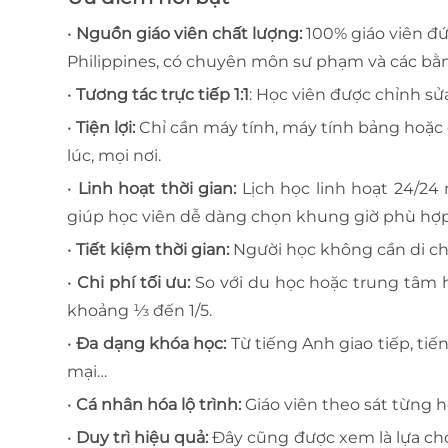
•
Nguồn giáo viên chất lượng:
100% giáo viên đứ
Philippines, có chuyên môn sư phạm và các bằng
•
Tương tác trực tiếp 1:1
: Học viên được chỉnh sử
•
Tiện lợi:
Chỉ cần máy tính, máy tính bảng hoặc đ
lúc, mọi nơi.
•
Linh hoạt thời gian:
Lịch học linh hoạt 24/24 
giúp học viên dễ dàng chọn khung giờ phù hợp v
•
Tiết kiệm thời gian:
Người học không cần di chu
•
Chi phí tối ưu:
So với du học hoặc trung tâm
khoảng ⅓ đến 1/5.
•
Đa dạng khóa học:
Từ tiếng Anh giao tiếp, tiế
mại…
•
Cá nhân hóa lộ trình:
Giáo viên theo sát từng h
•
Duy trì hiệu quả:
Đây cũng được xem là lựa chọ