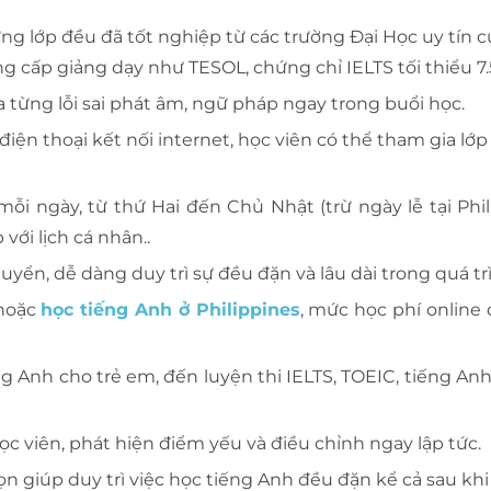
ng lớp đều đã tốt nghiệp từ các trường Đại Học uy tín c
 cấp giảng dạy như TESOL, chứng chỉ IELTS tối thiểu 7.5
a từng lỗi sai phát âm, ngữ pháp ngay trong buổi học.
iện thoại kết nối internet, học viên có thể tham gia lớ
mỗi ngày, từ thứ Hai đến Chủ Nhật (trừ ngày lễ tại Phil
ới lịch cá nhân..
yển, dễ dàng duy trì sự đều đặn và lâu dài trong quá tr
 hoặc
học tiếng Anh ở Philippines
, mức học phí online 
ng Anh cho trẻ em, đến luyện thi IELTS, TOEIC, tiếng A
ọc viên, phát hiện điểm yếu và điều chỉnh ngay lập tức.
n giúp duy trì việc học tiếng Anh đều đặn kể cả sau kh