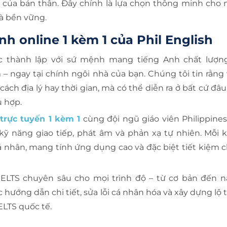
ộ của bản thân. Đây chính là lựa chọn thông minh cho 
à bền vững.
nh online 1 kèm 1 của Phil English
được thành lập với sứ mệnh mang tiếng Anh chất lượn
 – ngay tại chính ngôi nhà của bạn. Chúng tôi tin rằng 
ch địa lý hay thời gian, mà có thể diễn ra ở bất cứ đâu
 hợp.
trực tuyến 1 kèm 1
cùng đội ngũ giáo viên Philippine
kỹ năng giao tiếp, phát âm và phản xạ tự nhiên. Mỗi 
á nhân, mang tính ứng dụng cao và đặc biệt tiết kiệm c
IELTS chuyên sâu cho mọi trình độ – từ cơ bản đến n
hướng dẫn chi tiết, sửa lỗi cá nhân hóa và xây dựng lộ 
ELTS quốc tế.