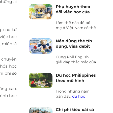
những ai
của các bậc phụ
Phụ huynh theo
huynh Việt Nam
dõi việc học của
mong muốn giúp
con khi du học hè
con em bứt phá khả
Philippines như
Làm thế nào để bố
năng tiếng Anh kết
thế nào?
mẹ ở Việt Nam có thể
hợp rèn luyện kỹ
g cao từ
theo dõi tình hình
năng sống. Và một
việc học
học tập và sinh hoạt
trong những câu hỏi
Nên dùng thẻ tín
của con hàng ngày
, miễn là
khiến nhiều ba mẹ
dụng, visa debit
khi tham gia du học
băn khoăn đó là “Trẻ
hay mang tiền
hè Philippines? Quy
từ bao nhiêu tuổi có
mặt khi du học
Cùng Phil English
trình phối hợp và báo
s chuyên
thể tham gia trại hè
Philippines
giải đáp thắc mắc của
cáo giữa Phil English
Philippines?”
khóa học
các bạn học viên khi
và Nhà trường diễn ra
chuẩn bị đi du học
hi phí so
như thế nào?
Du học Philippines
tiếng Anh tại
theo mô hình
Philippines
Sparta là gì?
âng cao.
Trong những năm
trình học
gần đây,
du học
Philippines
đã trở
thành lựa chọn phổ
Chi phí tiêu xài cá
biến đối với nhiều