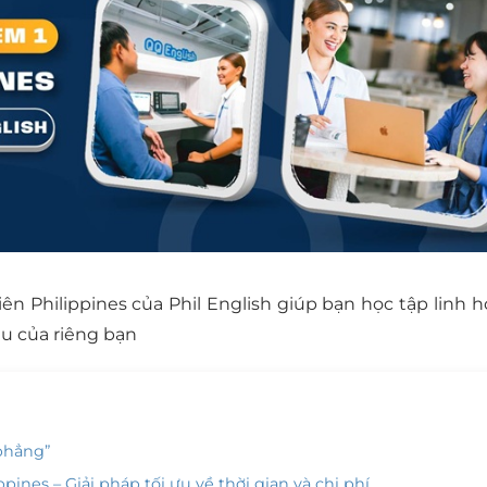
ên Philippines của Phil English giúp bạn học tập linh h
êu của riêng bạn
 phẳng”
ppines – Giải pháp tối ưu về thời gian và chi phí