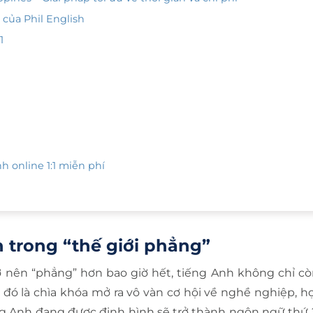
 của Phil English
1
h online 1:1 miễn phí
 trong “thế giới phẳng”
ở nên “phẳng” hơn bao giờ hết, tiếng Anh không chỉ cò
đó là chìa khóa mở ra vô vàn cơ hội về nghề nghiệp, họ
ếng Anh đang được định hình sẽ trở thành ngôn ngữ thứ 2