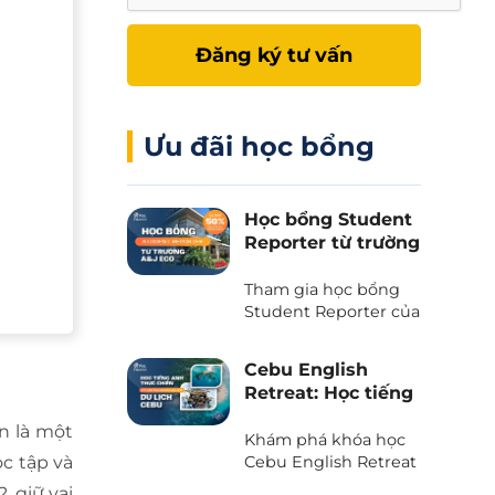
Đăng ký tư vấn
Ưu đãi học bổng
Học bổng Student
Reporter từ trường
A&J Eco - Giảm
50% học phí và chi
Tham gia học bổng
phí ăn ở
Student Reporter của
trường A&J Eco
campus - Chương
Cebu English
trình độc quyền chỉ
Retreat: Học tiếng
có tại Phil English -
Anh kết hợp du
Miễn giảm ngay 50%
n là một
lịch trải nghiệm
Khám phá khóa học
học phí, tiết kiệm tối
tại thiên đường
Cebu English Retreat
c tập và
đa khi du học.
- Chương trình liên
biển Cebu
, giữ vai