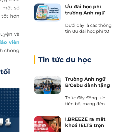
kết giữa Cebu Blue
Ưu đãi học phí
, một sở
Ocean Academy và
trường Anh ngữ
Phil English – Học
 tốt hơn
Philinter
tiếng Anh thực chiến
Dưới đây là các thông
kết hợp du lịch, và
tin ưu đãi học phí từ
trải nghiệm văn hóa
luyện và
trường Anh ngữ
Philippines.
iáo viên
Philinter tại Cebu
được Phil English cập
nh chóng
nhật liên tục.
Tin tức du học
tối
Trường Anh ngữ
B'Cebu dành tặng
voucher “The
Island Day”
Thúc đẩy động lực
tiến bộ, mang đến
những trải nghiệm
văn hoá và tận hưởng
I.BREEZE ra mắt
thiên nhiên tươi đẹp
khoá IELTS trọn
của biển trời Cebu
gói