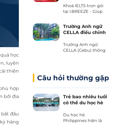
với Voucher “The
Khoá IELTS trọn gói
Island Day” do trường
tại I.BREEZE - Giúp
Anh ngữ B’Cebu
tiết kiệm đến 2.080
dành tặng. Bạn đã
USD
sẵn sàng chưa?
Trường Anh ngữ
CELLA điều chỉnh
chương trình và
học phí 2025
Trường Anh ngữ
CELLA (Cebu) thông
u quả học
báo những thay đổi
quan trọng liên quan
n, luyện
đến chương trình và
ải thiện
học phí 2025.
Câu hỏi thường gặp
 phù hợp
n bởi địa
Trẻ bao nhiêu tuổi
có thể du học hè
Philippines?
 bắt đầu
Du học hè
Philippines hiện là
 kỳ hàng
lựa chọn hàng đầu