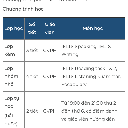
Chương trình học
Số
Giáo
Lớp học
Môn học
tiết
viên
Lớp 1
IELTS Speaking, IELTS
3 tiết
GVPH
kèm 1
Writing
Lớp
IELTS Reading task 1 & 2,
nhóm
4 tiết
GVPH
IELTS Listening, Grammar,
nhỏ
Vocabulary
Lớp tự
Từ 19:00 đến 21:00 thứ 2
học
2 tiết
GVPH
đến thứ 6, có điểm danh
(bắt
và giáo viên hướng dẫn
buộc)