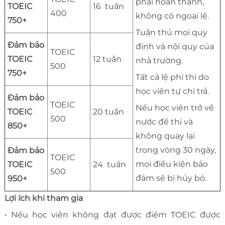
phải hoàn thành,
TOEIC
16 tuần
400
không có ngoại lệ.
750+
Tuân thủ mọi quy
Đảm bảo
định và nội quy của
TOEIC
TOEIC
12 tuần
nhà trường.
500
750+
Tất cả lệ phí thi do
học viên tự chi trả.
Đảm bảo
TOEIC
Nếu học viên trở về
TOEIC
20 tuần
500
nước để thi và
850+
không quay lại
trong vòng 30 ngày,
Đảm bảo
TOEIC
mọi điều kiện bảo
TOEIC
24 tuần
500
đảm sẽ bị hủy bỏ.
950+
Lợi ích khi tham gia
• Nếu học viên không đạt được điểm TOEIC được