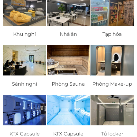
Khu nghỉ
Nhà ăn
Tạp hóa
Sảnh nghỉ
Phòng Sauna
Phòng Make-up
KTX Capsule
KTX Capsule
Tủ locker