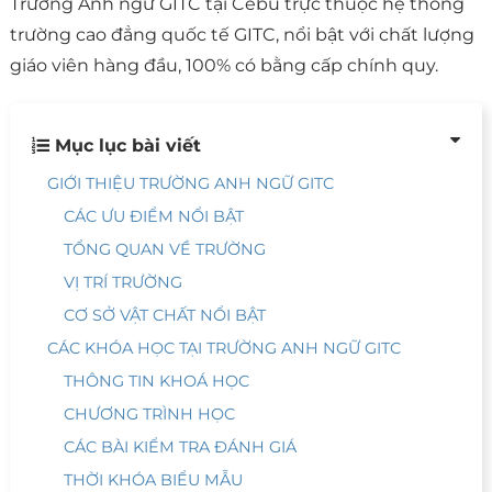
Trường Anh ngữ GITC tại Cebu trực thuộc hệ thống
trường cao đẳng quốc tế GITC, nổi bật với chất lượng
giáo viên hàng đầu, 100% có bằng cấp chính quy.
Mục lục bài viết
GIỚI THIỆU TRƯỜNG ANH NGỮ GITC
CÁC ƯU ĐIỂM NỔI BẬT
TỔNG QUAN VỀ TRƯỜNG
VỊ TRÍ TRƯỜNG
CƠ SỞ VẬT CHẤT NỔI BẬT
CÁC KHÓA HỌC TẠI TRƯỜNG ANH NGỮ GITC
THÔNG TIN KHOÁ HỌC
CHƯƠNG TRÌNH HỌC
CÁC BÀI KIỂM TRA ĐÁNH GIÁ
THỜI KHÓA BIỂU MẪU