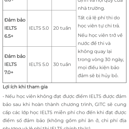
định và nội quy của
nhà trường.
Tất cả lệ phí thi do
Đảm bảo
học viên tự chi trả.
IELTS
IELTS 5.0
20 tuần
Nếu học viên trở về
6.5+
nước để thi và
không quay lại
Đảm bảo
trong vòng 30 ngày,
IELTS
IELTS 5.0
30 tuần
mọi điều kiện bảo
7.0+
đảm sẽ bị hủy bỏ.
Lợi ích khi tham gia
• Nếu học viên không đạt được điểm IELTS được đảm
bảo sau khi hoàn thành chương trình, GITC sẽ cung
cấp các lớp học IELTS miễn phí cho đến khi đạt được
điểm số đảm bảo (không gồm phí ăn ở, chi phí địa
phương và lệ phí thi IELTS chính thức)