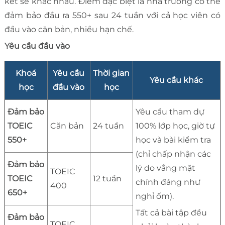
kết sẽ khác nhau. Điểm đặc biệt là nhà trường có thể
đảm bảo đầu ra 550+ sau 24 tuần với cả học viên có
đầu vào căn bản, nhiều hạn chế.
Yêu cầu đầu vào
Khoá
Yêu cầu
Thời gian
Yêu cầu khác
học
đầu vào
học
Đảm bảo
Yêu cầu tham dự
TOEIC
Căn bản
24 tuần
100% lớp học, giờ tự
550+
học và bài kiểm tra
(chỉ chấp nhận các
Đảm bảo
lý do vắng mặt
TOEIC
TOEIC
12 tuần
chính đáng như
400
650+
nghỉ ốm).
Tất cả bài tập đều
Đảm bảo
TOEIC