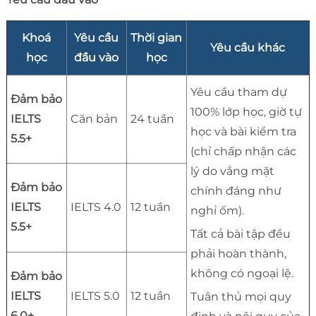
Khoá
Yêu cầu
Thời gian
Yêu cầu khác
học
đầu vào
học
Yêu cầu tham dự
Đảm bảo
100% lớp học, giờ tự
IELTS
Căn bản
24 tuần
học và bài kiểm tra
5.5+
(chỉ chấp nhận các
lý do vắng mặt
Đảm bảo
chính đáng như
IELTS
IELTS 4.0
12 tuần
nghỉ ốm).
5.5+
Tất cả bài tập đều
phải hoàn thành,
không có ngoại lệ.
Đảm bảo
IELTS
IELTS 5.0
12 tuần
Tuân thủ mọi quy
6.0+