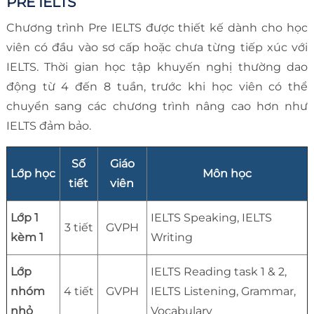
PRE IELTS
Chương trình Pre IELTS được thiết kế dành cho học
viên có đầu vào sơ cấp hoặc chưa từng tiếp xúc với
IELTS. Thời gian học tập khuyến nghị thường dao
động từ 4 đến 8 tuần, trước khi học viên có thể
chuyển sang các chương trình nâng cao hơn như
IELTS đảm bảo.
Số
Giáo
Lớp
học
Môn học
tiết
viên
Lớp 1
IELTS Speaking, IELTS
3 tiết
GVPH
kèm 1
Writing
Lớp
IELTS Reading task 1 & 2,
nhóm
4 tiết
GVPH
IELTS Listening, Grammar,
nhỏ
Vocabulary