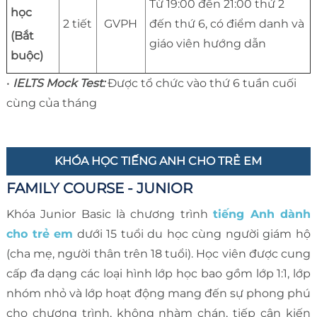
Từ 19:00 đến 21:00 thứ 2
học
2 tiết
GVPH
đến thứ 6, có điểm danh và
(Bắt
giáo viên hướng dẫn
buộc)
•
IELTS Mock Test:
Được tổ chức vào thứ 6 tuần cuối
cùng của tháng
KHÓA HỌC TIẾNG ANH CHO TRẺ EM
FAMILY COURSE - JUNIOR
Khóa Junior Basic là chương trình
tiếng Anh dành
cho trẻ em
dưới 15 tuổi du học cùng người giám hộ
(cha mẹ, người thân trên 18 tuổi). Học viên được cung
cấp đa dạng các loại hình lớp học bao gồm lớp 1:1, lớp
nhóm nhỏ và lớp hoạt động mang đến sự phong phú
cho chương trình, không nhàm chán, tiếp cận kiến