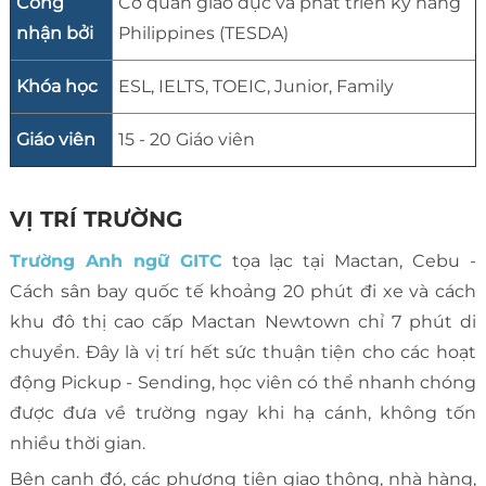
Công
Cơ quan giáo dục và phát triển kỹ năng
nhận bởi
Philippines (TESDA)
Khóa học
ESL, IELTS, TOEIC, Junior, Family
Giáo viên
15 - 20 Giáo viên
VỊ TRÍ TRƯỜNG
Trường Anh ngữ GITC
tọa lạc tại Mactan, Cebu -
Cách sân bay quốc tế khoảng 20 phút đi xe và cách
khu đô thị cao cấp Mactan Newtown chỉ 7 phút di
chuyển. Đây là vị trí hết sức thuận tiện cho các hoạt
động Pickup - Sending, học viên có thể nhanh chóng
được đưa về trường ngay khi hạ cánh, không tốn
nhiều thời gian.
Bên cạnh đó, các phương tiện giao thông, nhà hàng,