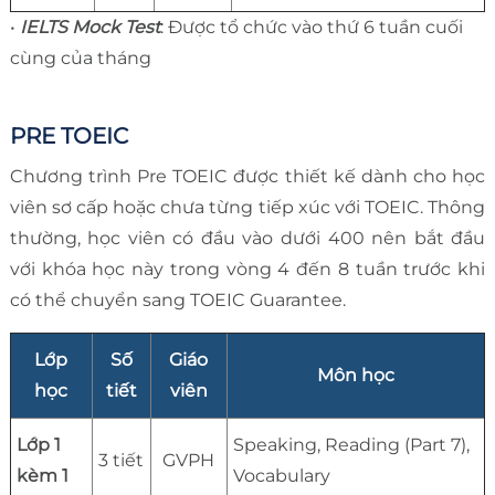
•
IELTS Mock Test
: Được tổ chức vào thứ 6 tuần cuối
cùng của tháng
PRE TOEIC
Chương trình Pre TOEIC được thiết kế dành cho học
viên sơ cấp hoặc chưa từng tiếp xúc với TOEIC. Thông
thường, học viên có đầu vào dưới 400 nên bắt đầu
với khóa học này trong vòng 4 đến 8 tuần trước khi
có thể chuyển sang TOEIC Guarantee.
Lớp
Số
Giáo
Môn học
học
tiết
viên
Lớp 1
Speaking, Reading (Part 7),
3 tiết
GVPH
kèm 1
Vocabulary