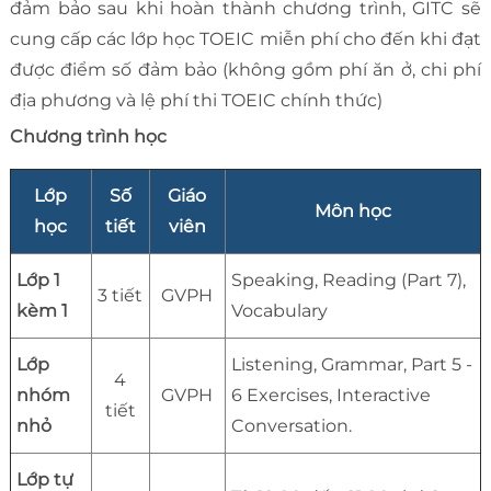
đảm bảo sau khi hoàn thành chương trình, GITC sẽ
cung cấp các lớp học TOEIC miễn phí cho đến khi đạt
được điểm số đảm bảo (không gồm phí ăn ở, chi phí
địa phương và lệ phí thi TOEIC chính thức)
Chương trình học
Lớp
Số
Giáo
Môn học
học
tiết
viên
Lớp 1
Speaking, Reading (Part 7),
3 tiết
GVPH
kèm 1
Vocabulary
Lớp
Listening, Grammar, Part 5 -
4
nhóm
GVPH
6 Exercises, Interactive
tiết
nhỏ
Conversation.
Lớp tự