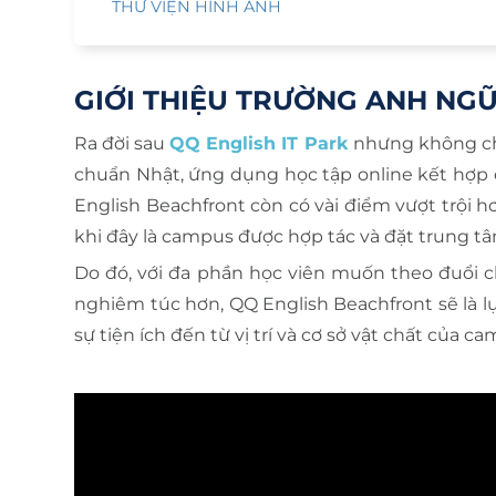
THƯ VIỆN HÌNH ẢNH
GIỚI THIỆU TRƯỜNG ANH NG
Ra đời sau
QQ English IT Park
nhưng không ch
chuẩn Nhật, ứng dụng học tập online kết hợp o
English Beachfront còn có vài điểm vượt trội h
khi đây là campus được hợp tác và đặt trung tâ
Do đó, với đa phần học viên muốn theo đuổi ch
nghiêm túc hơn, QQ English Beachfront sẽ là l
sự tiện ích đến từ vị trí và cơ sở vật chất của c