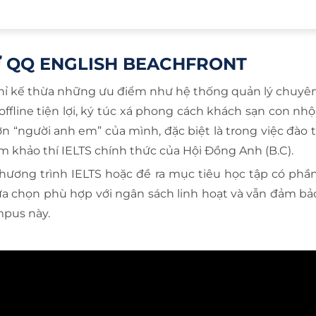
Ữ QQ ENGLISH BEACHFRONT
ỉ kế thừa những ưu điểm như hệ thống quản lý chuyê
ffline tiện lợi, ký túc xá phong cách khách sạn con n
ơn “người anh em” của mình, đặc biệt là trong việc đào 
m khảo thí IELTS chính thức của Hội Đồng Anh (B.C).
ương trình IELTS hoặc đề ra mục tiêu học tập có phần 
ựa chọn phù hợp với ngân sách linh hoạt và vẫn đảm bả
ampus này.