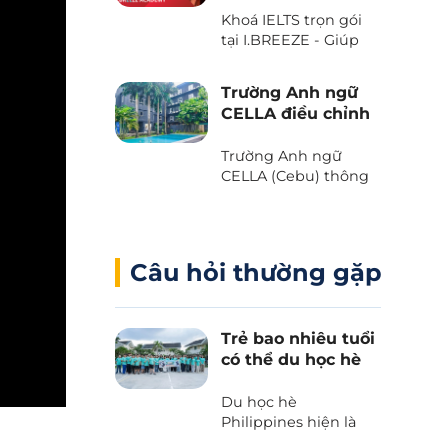
với Voucher “The
Khoá IELTS trọn gói
Island Day” do trường
tại I.BREEZE - Giúp
Anh ngữ B’Cebu
tiết kiệm đến 2.080
dành tặng. Bạn đã
USD
sẵn sàng chưa?
Trường Anh ngữ
CELLA điều chỉnh
chương trình và
học phí 2025
Trường Anh ngữ
CELLA (Cebu) thông
báo những thay đổi
quan trọng liên quan
đến chương trình và
học phí 2025.
Câu hỏi thường gặp
Trẻ bao nhiêu tuổi
có thể du học hè
Philippines?
Du học hè
Philippines hiện là
lựa chọn hàng đầu