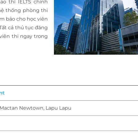
ảo thí IELTS chính
hệ thống phòng thi
đảm bảo cho học viên
 Tất cả thủ tục đăng
iên thi ngay trong
nt
d, Mactan Newtown, Lapu Lapu