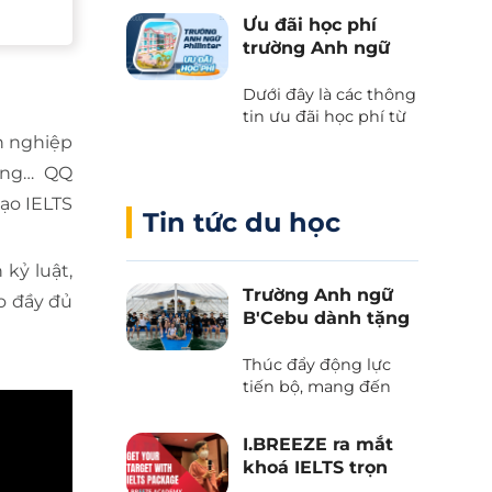
kết giữa Cebu Blue
Ưu đãi học phí
Ocean Academy và
trường Anh ngữ
Phil English – Học
Philinter
tiếng Anh thực chiến
Dưới đây là các thông
kết hợp du lịch, và
tin ưu đãi học phí từ
trải nghiệm văn hóa
trường Anh ngữ
n nghiệp
Philippines.
Philinter tại Cebu
hộng… QQ
được Phil English cập
tạo IELTS
nhật liên tục.
Tin tức du học
kỷ luật,
Trường Anh ngữ
o đầy đủ
B'Cebu dành tặng
voucher “The
Island Day”
Thúc đẩy động lực
tiến bộ, mang đến
những trải nghiệm
văn hoá và tận hưởng
I.BREEZE ra mắt
thiên nhiên tươi đẹp
khoá IELTS trọn
của biển trời Cebu
gói