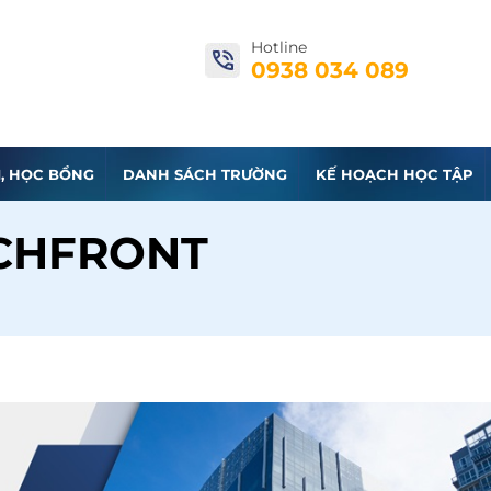
Hotline
0938 034 089
I, HỌC BỔNG
DANH SÁCH TRƯỜNG
KẾ HOẠCH HỌC TẬP
CHFRONT