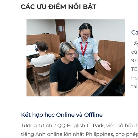
CÁC ƯU ĐIỂM NỔI BẬT
Ca
Lấ
cứ
9.
TE
họ
tạ
Kết hợp học Online và Offline
Tương tự như QQ English IT Park, việc sở hữu
tiếng Anh online lớn nhất Philippines, cho phé