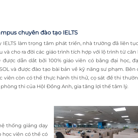
mpus chuyên đào tạo IELTS
y IELTS làm trọng tâm phát triển, nhà trường đã liên tụ
u và cho ra đời các giáo trình tích hợp với lộ trình từ că
0 được dẫn dắt bởi 100% giáo viên có bằng đại học, đ
SOL và được đào tạo bài bản về kỹ năng sư phạm. Bên 
c viên còn có thể thực hành thi thử, cọ sát đề thi thườ
i phòng thi của HộI Đồng Anh, gia tăng lợi thế tâm lý.
 hệ thống giảng dạy
p học viên có thể có