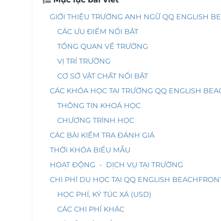
GIỚI THIỆU TRƯỜNG ANH NGỮ QQ ENGLISH 
CÁC ƯU ĐIỂM NỔI BẬT
TỔNG QUAN VỀ TRƯỜNG
VỊ TRÍ TRƯỜNG
CƠ SỞ VẬT CHẤT NỔI BẬT
CÁC KHÓA HỌC TẠI TRƯỜNG QQ ENGLISH BE
THÔNG TIN KHOÁ HỌC
CHƯƠNG TRÌNH HỌC
CÁC BÀI KIỂM TRA ĐÁNH GIÁ
THỜI KHÓA BIỂU MẪU
HOẠT ĐỘNG - DỊCH VỤ TẠI TRƯỜNG
CHI PHÍ DU HỌC TẠI QQ ENGLISH BEACHFRON
HỌC PHÍ, KÝ TÚC XÁ (USD)
CÁC CHI PHÍ KHÁC