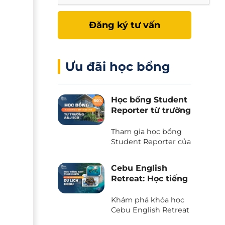
Đăng ký tư vấn
Ưu đãi học bổng
Học bổng Student
Reporter từ trường
A&J Eco - Giảm
50% học phí và chi
Tham gia học bổng
phí ăn ở
Student Reporter của
trường A&J Eco
campus - Chương
Cebu English
trình độc quyền chỉ
Retreat: Học tiếng
có tại Phil English -
Anh kết hợp du
Miễn giảm ngay 50%
lịch trải nghiệm
Khám phá khóa học
học phí, tiết kiệm tối
tại thiên đường
Cebu English Retreat
đa khi du học.
- Chương trình liên
biển Cebu