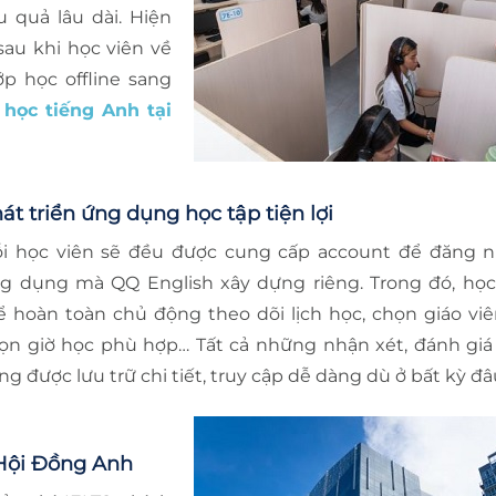
u quả lâu dài. Hiện
sau khi học viên về
ớp học offline sang
á
học tiếng Anh tại
át triển ứng dụng học tập tiện lợi
i học viên sẽ đều được cung cấp account để đăng 
g dụng mà QQ English xây dựng riêng. Trong đó, học
ể hoàn toàn chủ động theo dõi lịch học, chọn giáo viê
ọn giờ học phù hợp… Tất cả những nhận xét, đánh giá
ng được lưu trữ chi tiết, truy cập dễ dàng dù ở bất kỳ đâ
 Hội Đồng Anh