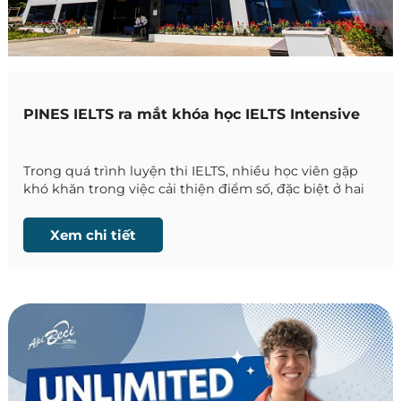
PINES IELTS ra mắt khóa học IELTS Intensive
Trong quá trình luyện thi IELTS, nhiều học viên gặp
khó khăn trong việc cải thiện điểm số, đặc biệt ở hai
kỹ năng Speaking và Writing. Đây là những kỹ năng
đòi hỏi không chỉ vốn từ và ngữ pháp, mà còn liên
Xem chi tiết
quan trực tiếp đến khả năng lập luận, phát triển ý
tưởng và sử dụng ngôn ngữ trong bối cảnh học
thuật.