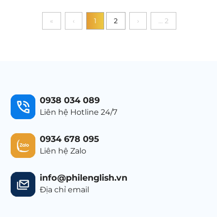
«
‹
1
2
›
... 2
0938 034 089
Liên hệ Hotline 24/7
0934 678 095
Liên hệ Zalo
info@philenglish.vn
Địa chỉ email