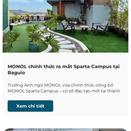
MONOL chính thức ra mắt Sparta Campus tại
Baguio
Trường Anh ngữ MONOL vừa chính thức công bố
MONOL Sparta Campus – cơ sở đào tạo mới tại thành
phố Baguio, Philippines. Đây là campus được xây
dựng theo mô hình Sparta với chương trình học
Xem chi tiết
chuyên sâu, môi trường kỷ luật và hệ thống quản lý
học tập chặt chẽ, hướng đến những học viên mong
muốn nâng cao trình độ tiếng Anh trong thời gian
ngắn.