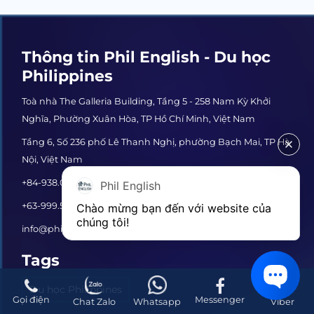
Thông tin Phil English - Du học
Philippines
Toà nhà The Galleria Building, Tầng 5 - 258 Nam Kỳ Khởi
Nghĩa, Phường Xuân Hòa, TP Hồ Chí Minh, Việt Nam
Tầng 6, Số 236 phố Lê Thanh Nghị, phường Bạch Mai, TP Hà
Nội, Việt Nam
+84-938.034.089 (HCM)
+84-909.720.092 (Hà Nội)
Phil English
+63-999.5423.123 (Philippines)
Chào mừng bạn đến với website của 
chúng tôi!
info@philenglish.vn
Tags
Du học Philippines
Gọi điện
Messenger
Chat Zalo
Whatsapp
Viber