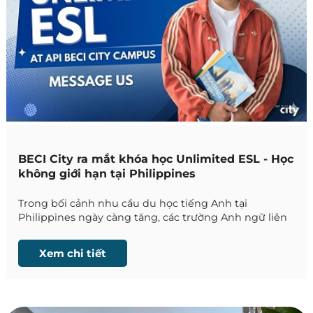
BECI City ra mắt khóa học Unlimited ESL - Học
không giới hạn tại Philippines
Trong bối cảnh nhu cầu du học tiếng Anh tại
Philippines ngày càng tăng, các trường Anh ngữ liên
tục cải tiến chương trình đào tạo nhằm đáp ứng đa
dạng mục tiêu học tập của học viên. Mới đây, BECI
Xem chi tiết
City Campus đã chính thức ra mắt khóa học
Unlimited ESL – Học không giới hạn, đánh dấu bước
phát triển mới trong mô hình đào tạo linh hoạt tại
BECI Academy.