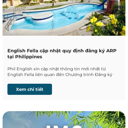
English Fella cập nhật quy định đăng ký ARP
tại Philippines
Phil English xin cập nhật thông tin mới nhất từ
English Fella liên quan đến Chương trình Đăng ký
Người nước ngoài (ARP) do Cục quản lý Xuất nhập
cảnh Philippines triển khai. Đây là thay đổi quan
Xem chi tiết
trọng mà học viên có kế hoạch học tập tại Philippines
cần nắm rõ để chủ động chuẩn bị.