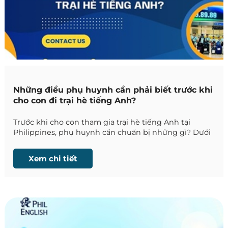
Những điều phụ huynh cần phải biết trước khi
cho con đi trại hè tiếng Anh?
Trước khi cho con tham gia trại hè tiếng Anh tại
Philippines, phụ huynh cần chuẩn bị những gì? Dưới
đây là hướng dẫn chi tiết từ Phil English: hành lý, tâm
lý, an toàn, quản lý điện thoại, lịch trình, chi phí và các
Xem chi tiết
lưu ý quan trọng nhất để giúp trẻ tự tin và phụ
huynh yên tâm.