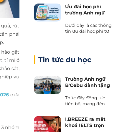
kết giữa Cebu Blue
Ưu đãi học phí
Ocean Academy và
trường Anh ngữ
Phil English – Học
Philinter
tiếng Anh thực chiến
Dưới đây là các thông
quả, rút
kết hợp du lịch, và
tin ưu đãi học phí từ
trải nghiệm văn hóa
cần phải
trường Anh ngữ
Philippines.
p.
Philinter tại Cebu
được Phil English cập
 hào gặt
nhật liên tục.
Tin tức du học
, tỉ mỉ ở
khảo sát,
ghiệp vụ
Trường Anh ngữ
B'Cebu dành tặng
voucher “The
2026
dựa
Island Day”
Thúc đẩy động lực
tiến bộ, mang đến
những trải nghiệm
văn hoá và tận hưởng
I.BREEZE ra mắt
thiên nhiên tươi đẹp
khoá IELTS trọn
của biển trời Cebu
h 3 nhóm
gói