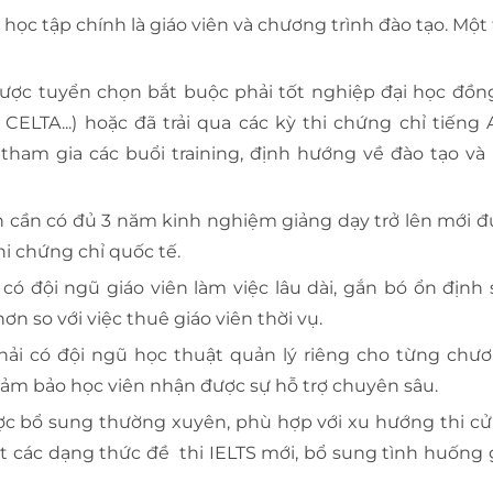
học tập chính là giáo viên và chương trình đào tạo. Một
ược tuyển chọn bắt buộc phải tốt nghiệp đại học đồng
CELTA...) hoặc đã trải qua các kỳ thi chứng chỉ tiếng
 tham gia các buổi training, định hướng về đào tạo và
n cần có đủ 3 năm kinh nghiệm giảng dạy trở lên mới 
thi chứng chỉ quốc tế.
có đội ngũ giáo viên làm việc lâu dài, gắn bó ổn định 
n so với việc thuê giáo viên thời vụ.
hải có đội ngũ học thuật quản lý riêng cho từng chươ
để đảm bảo học viên nhận được sự hỗ trợ chuyên sâu.
ợc bổ sung thường xuyên, phù hợp với xu hướng thi cử
ật các dạng thức đề thi IELTS mới, bổ sung tình huống 