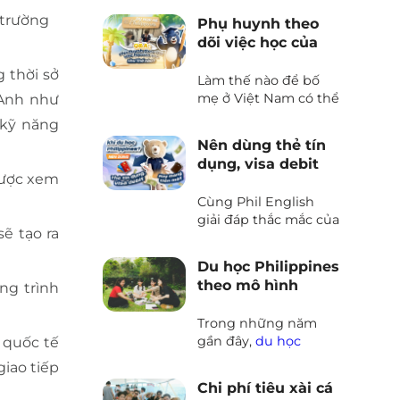
của các bậc phụ
 trường
Phụ huynh theo
huynh Việt Nam
dõi việc học của
mong muốn giúp
con khi du học hè
con em bứt phá khả
 thời sở
Philippines như
Làm thế nào để bố
năng tiếng Anh kết
thế nào?
mẹ ở Việt Nam có thể
 Anh như
hợp rèn luyện kỹ
theo dõi tình hình
năng sống. Và một
 kỹ năng
học tập và sinh hoạt
trong những câu hỏi
Nên dùng thẻ tín
của con hàng ngày
khiến nhiều ba mẹ
dụng, visa debit
khi tham gia du học
băn khoăn đó là “Trẻ
được xem
hay mang tiền
hè Philippines? Quy
từ bao nhiêu tuổi có
mặt khi du học
Cùng Phil English
trình phối hợp và báo
thể tham gia trại hè
Philippines
giải đáp thắc mắc của
cáo giữa Phil English
Philippines?”
sẽ tạo ra
các bạn học viên khi
và Nhà trường diễn ra
chuẩn bị đi du học
như thế nào?
Du học Philippines
tiếng Anh tại
theo mô hình
ng trình
Philippines
Sparta là gì?
Trong những năm
gần đây,
du học
 quốc tế
Philippines
đã trở
giao tiếp
thành lựa chọn phổ
Chi phí tiêu xài cá
biến đối với nhiều