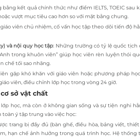
g bằng kết quả chính thức như điểm IELTS, TOEIC sau k
 hoặc vượt mục tiêu cao hơn so với mặt bằng chung.
iáo viên chủ nhiệm, cố vấn học tập theo dõi tiến độ hằ
y) và nội quy học tập
: Những trường có tỷ lệ quốc tịch
 Anh trong khuôn viên” giúp học viên rèn luyện thói q
ạn chế tối sao nhãng.
 viên gặp khó khăn với giáo viên hoặc phương pháp học
áo viên, điều chỉnh lớp học trong vòng 24 giờ.
 cơ sở vật chất
lớp học, mà còn ở không gian sống và sự tiện nghi hằ
 toàn ý tập trung vào việc học:
c trang bị đầy đủ (bàn ghế, điều hòa, bảng viết, thiết
m, hạn chế ảnh hưởng trong quá trình học. Hệ thống t