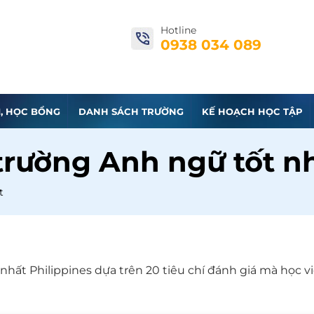
Hotline
0938 034 089
I, HỌC BỔNG
DANH SÁCH TRƯỜNG
KẾ HOẠCH HỌC TẬP
trường Anh ngữ tốt n
t
hất Philippines dựa trên 20 tiêu chí đánh giá mà học v