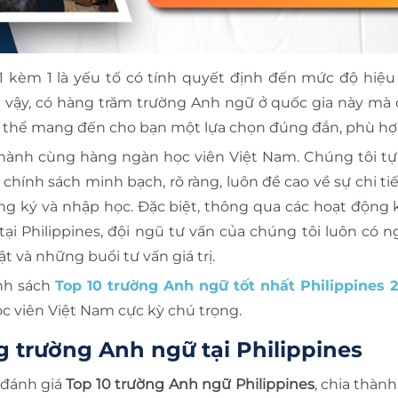
 kèm 1 là yếu tố có tính quyết định đến mức độ hiệu 
u vậy, có hàng trăm trường Anh ngữ ở quốc gia này mà 
có thể mang đến cho bạn một lựa chọn đúng đắn, phù hợ
 hành cùng hàng ngàn học viên Việt Nam. Chúng tôi tự
ính sách minh bạch, rõ ràng, luôn đề cao về sự chi tiết
ăng ký và nhập học. Đặc biệt, thông qua các hoạt động 
tại Philippines, đội ngũ tư vấn của chúng tôi luôn có n
 và những buổi tư vấn giá trị.
anh sách
Top 10 trường Anh ngữ tốt nhất Philippines 
ọc viên Việt Nam cực kỳ chú trọng.
ng trường Anh ngữ tại Philippines
í đánh giá
Top 10 trường Anh ngữ Philippines
, chia thàn