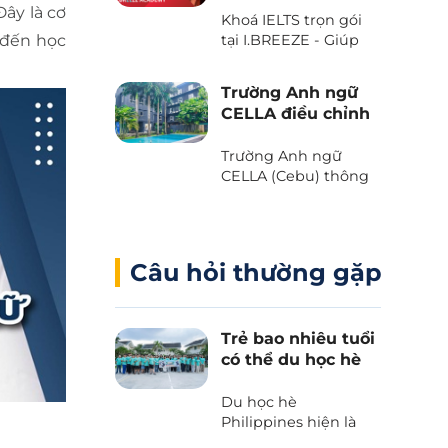
với Voucher “The
 Đây là cơ
Khoá IELTS trọn gói
Island Day” do trường
tại I.BREEZE - Giúp
u đến học
Anh ngữ B’Cebu
tiết kiệm đến 2.080
dành tặng. Bạn đã
USD
sẵn sàng chưa?
Trường Anh ngữ
CELLA điều chỉnh
chương trình và
học phí 2025
Trường Anh ngữ
CELLA (Cebu) thông
báo những thay đổi
quan trọng liên quan
đến chương trình và
học phí 2025.
Câu hỏi thường gặp
Trẻ bao nhiêu tuổi
có thể du học hè
Philippines?
Du học hè
Philippines hiện là
lựa chọn hàng đầu