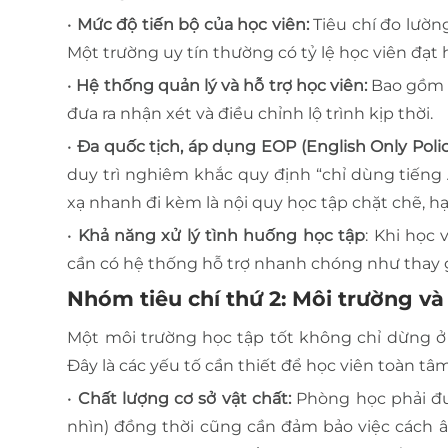
•
Mức độ tiến bộ của học viên:
Tiêu chí đo lườn
Một trường uy tín thường có tỷ lệ học viên đạt
•
Hệ thống quản lý và hỗ trợ học viên:
Bao gồm g
đưa ra nhận xét và điều chỉnh lộ trình kịp thời.
•
Đa quốc tịch, áp dụng EOP (English Only Polic
duy trì nghiêm khắc quy định “chỉ dùng tiếng
xạ nhanh đi kèm là nội quy học tập chặt chẽ, h
•
Khả năng xử lý tình huống học tập
: Khi học
cần có hệ thống hỗ trợ nhanh chóng như thay gi
Nhóm tiêu chí thứ 2: Môi trường và
Một môi trường học tập tốt không chỉ dừng ở 
Đây là các yếu tố cần thiết để học viên toàn tâm
•
Chất lượng cơ sở vật chất:
Phòng học phải đượ
nhìn) đồng thời cũng cần đảm bảo việc cách â