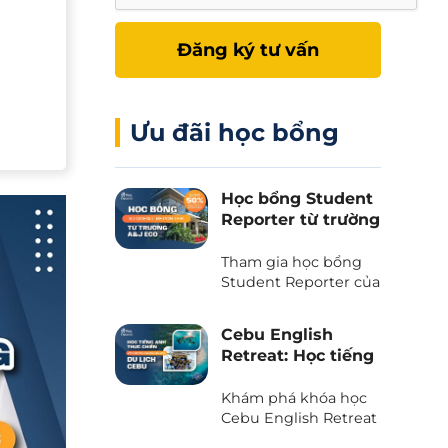
Đăng ký tư vấn
Ưu đãi học bổng
Học bổng Student
Reporter từ trường
A&J Eco - Giảm
50% học phí và chi
Tham gia học bổng
phí ăn ở
Student Reporter của
trường A&J Eco
campus - Chương
Cebu English
trình độc quyền chỉ
Retreat: Học tiếng
có tại Phil English -
Anh kết hợp du
Miễn giảm ngay 50%
lịch trải nghiệm
Khám phá khóa học
học phí, tiết kiệm tối
tại thiên đường
Cebu English Retreat
đa khi du học.
- Chương trình liên
biển Cebu