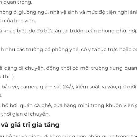
n quan trọng.
hòng ở, giường ngủ, nhà vệ sinh và mức độ tiện nghi ả
i của học viên.
á khác biệt, do đó bữa ăn tại trường cần phong phú, hợ
h như các trường có phòng y tế, có y tá tục trực hoặc b
ễ dàng di chuyển, đồng thời có môi trường xung qua
hị...).
bảo vệ, camera giám sát 24/7, kiểm soát ra vào, giờ gi
.
hồ bơi, quán cà phê, cửa hàng mini trong khuôn viên 
thời gian di chuyển.
và giá trị gia tăng
vụ hỗ trợ và giá trị đi kèm cũng góp phần quan trọng t