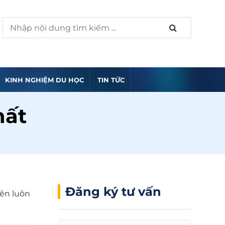
KINH NGHIỆM DU HỌC
TIN TỨC
hất
Đăng ký tư vấn
iên luôn