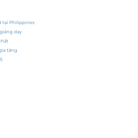
 tại Philippines
 giảng dạy
chất
gia tăng
25