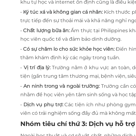
khu tự học và internet ổn định cũng là điều kiệ
•
Ký túc xá và không gian cá nhân:
Kích thước p
trực tiếp đến sự thoải mái và khả năng nghỉ ngơ
•
Chất lượng bữa ăn:
Ẩm thực tại Philippines kh
học viên quốc tế và đảm bảo dinh dưỡng.
•
Có sự chăm lo cho sức khỏe học viên:
Điển hìn
thăm khám định kỳ các ngày trong tuần.
•
Vị trí địa lý:
Trường nằm ở khu vực an toàn, d
tiện (gần trung tâm thương mại, bệnh viện, siêu t
•
An ninh trong và ngoài trường:
Trường cần có 
nhằm để học viên yên tâm sinh sống và học tập
•
Dịch vụ phụ trợ:
Các tiện ích như phòng gym, 
viên có trải nghiệm sống đầy đủ mà không mất 
Nhóm tiêu chí thứ 3: Dịch vụ hỗ trợ 
Ngoài học thuật và cơ sở vật chất, những dịch 