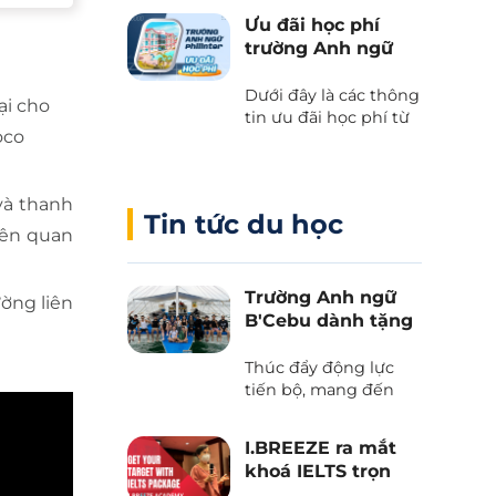
kết giữa Cebu Blue
Ưu đãi học phí
Ocean Academy và
trường Anh ngữ
Phil English – Học
Philinter
tiếng Anh thực chiến
Dưới đây là các thông
kết hợp du lịch, và
ại cho
tin ưu đãi học phí từ
trải nghiệm văn hóa
oco
trường Anh ngữ
Philippines.
Philinter tại Cebu
được Phil English cập
à thanh
nhật liên tục.
Tin tức du học
iên quan
Trường Anh ngữ
ường liên
B'Cebu dành tặng
voucher “The
Island Day”
Thúc đẩy động lực
tiến bộ, mang đến
những trải nghiệm
văn hoá và tận hưởng
I.BREEZE ra mắt
thiên nhiên tươi đẹp
khoá IELTS trọn
của biển trời Cebu
gói