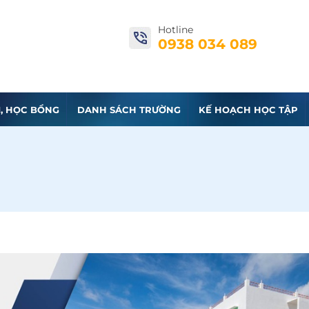
Hotline
0938 034 089
I, HỌC BỔNG
DANH SÁCH TRƯỜNG
KẾ HOẠCH HỌC TẬP