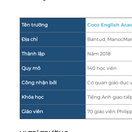
Tên trường
Coco English Ac
Địa chỉ
Bantud, ManocManoc
Thành lập
Năm 2018
Quy mô
140 học viên
Công nhận bởi
Cơ quan giáo dục v
Khóa học
Tiếng Anh giao tiế
Giáo viên
70 giáo viên Phili