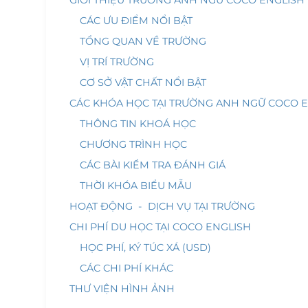
GIỚI THIỆU TRƯỜNG ANH NGỮ COCO ENGLISH
CÁC ƯU ĐIỂM NỔI BẬT
TỔNG QUAN VỀ TRƯỜNG
VỊ TRÍ TRƯỜNG
CƠ SỞ VẬT CHẤT NỔI BẬT
CÁC KHÓA HỌC TẠI TRƯỜNG ANH NGỮ COCO 
THÔNG TIN KHOÁ HỌC
CHƯƠNG TRÌNH HỌC
CÁC BÀI KIỂM TRA ĐÁNH GIÁ
THỜI KHÓA BIỂU MẪU
HOẠT ĐỘNG - DỊCH VỤ TẠI TRƯỜNG
CHI PHÍ DU HỌC TẠI COCO ENGLISH
HỌC PHÍ, KÝ TÚC XÁ (USD)
CÁC CHI PHÍ KHÁC
THƯ VIỆN HÌNH ẢNH