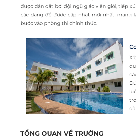
được dẫn dắt bởi đội ngũ giáo viên giỏi, tiếp 
các dạng đề được cập nhật mới nhất, mang lại
bước vào phòng thi chính thức.
Cơ
Xâ
qu
cá
Đú
lu
tr
dà
TỔNG QUAN VỀ TRƯỜNG