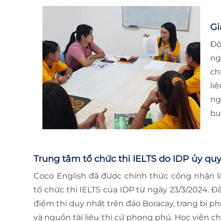
Gi
Độ
ng
ch
li
ng
bu
Trung tâm tổ chức thi IELTS do IDP ủy qu
Coco English đã được chính thức công nhận là
tổ chức thi IELTS của IDP từ ngày 23/3/2024. Đ
điểm thi duy nhất trên đảo Boracay, trang bị 
và nguồn tài liệu thi cử phong phú. Học viên c