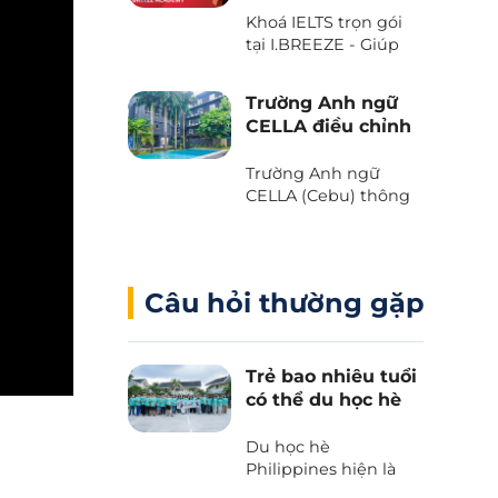
với Voucher “The
Khoá IELTS trọn gói
Island Day” do trường
tại I.BREEZE - Giúp
Anh ngữ B’Cebu
tiết kiệm đến 2.080
dành tặng. Bạn đã
USD
sẵn sàng chưa?
Trường Anh ngữ
CELLA điều chỉnh
chương trình và
học phí 2025
Trường Anh ngữ
CELLA (Cebu) thông
báo những thay đổi
quan trọng liên quan
đến chương trình và
học phí 2025.
Câu hỏi thường gặp
Trẻ bao nhiêu tuổi
có thể du học hè
Philippines?
Du học hè
Philippines hiện là
lựa chọn hàng đầu