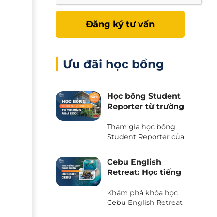
Đăng ký tư vấn
Ưu đãi học bổng
Học bổng Student
Reporter từ trường
A&J Eco - Giảm
50% học phí và chi
Tham gia học bổng
phí ăn ở
Student Reporter của
trường A&J Eco
campus - Chương
Cebu English
trình độc quyền chỉ
Retreat: Học tiếng
có tại Phil English -
Anh kết hợp du
Miễn giảm ngay 50%
lịch trải nghiệm
Khám phá khóa học
học phí, tiết kiệm tối
tại thiên đường
Cebu English Retreat
đa khi du học.
- Chương trình liên
biển Cebu