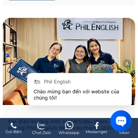
Phil English
Chào mừng bạn đến với website của 
chúng tôi!
Đại diện trường Anh ngữ B’Cebu thăm văn
phòng Phil English HCM vào tháng 12/2025
Gọi điện
Messenger
Chat Zalo
Whatsapp
Viber