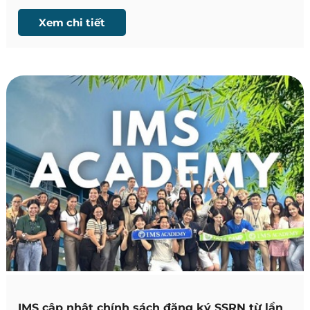
Người nước ngoài (ARP) do Cục quản lý Xuất nhập
cảnh Philippines triển khai. Đây là thay đổi quan
Xem chi tiết
trọng mà học viên có kế hoạch học tập tại Philippines
cần nắm rõ để chủ động chuẩn bị.
IMS cập nhật chính sách đăng ký SSRN từ lần