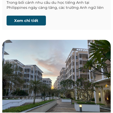
Trong bối cảnh nhu cầu du học tiếng Anh tại
Philippines ngày càng tăng, các trường Anh ngữ liên
tục cải tiến chương trình đào tạo nhằm đáp ứng đa
dạng mục tiêu học tập của học viên. Mới đây, BECI
Xem chi tiết
City Campus đã chính thức ra mắt khóa học
Unlimited ESL – Học không giới hạn, đánh dấu bước
phát triển mới trong mô hình đào tạo linh hoạt tại
BECI Academy.