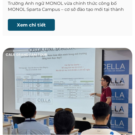
Trường Anh ngữ MONOL vừa chính thức công bố
MONOL Sparta Campus – cơ sở đào tạo mới tại thành
phố Baguio, Philippines. Đây là campus được xây
dựng theo mô hình Sparta với chương trình học
Xem chi tiết
chuyên sâu, môi trường kỷ luật và hệ thống quản lý
học tập chặt chẽ, hướng đến những học viên mong
muốn nâng cao trình độ tiếng Anh trong thời gian
ngắn.