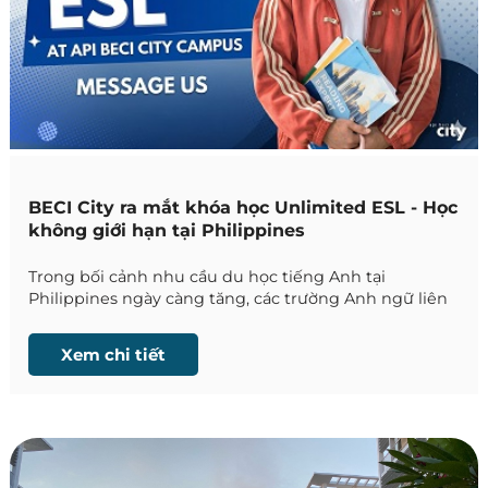
BECI City ra mắt khóa học Unlimited ESL - Học
không giới hạn tại Philippines
Trong bối cảnh nhu cầu du học tiếng Anh tại
Philippines ngày càng tăng, các trường Anh ngữ liên
tục cải tiến chương trình đào tạo nhằm đáp ứng đa
dạng mục tiêu học tập của học viên. Mới đây, BECI
Xem chi tiết
City Campus đã chính thức ra mắt khóa học
Unlimited ESL – Học không giới hạn, đánh dấu bước
phát triển mới trong mô hình đào tạo linh hoạt tại
BECI Academy.