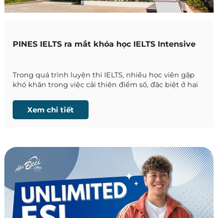
PINES IELTS ra mắt khóa học IELTS Intensive
Trong quá trình luyện thi IELTS, nhiều học viên gặp
khó khăn trong việc cải thiện điểm số, đặc biệt ở hai
kỹ năng Speaking và Writing. Đây là những kỹ năng
đòi hỏi không chỉ vốn từ và ngữ pháp, mà còn liên
Xem chi tiết
quan trực tiếp đến khả năng lập luận, phát triển ý
tưởng và sử dụng ngôn ngữ trong bối cảnh học
thuật.