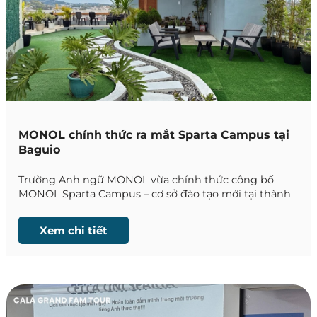
MONOL chính thức ra mắt Sparta Campus tại
Baguio
Trường Anh ngữ MONOL vừa chính thức công bố
MONOL Sparta Campus – cơ sở đào tạo mới tại thành
phố Baguio, Philippines. Đây là campus được xây
dựng theo mô hình Sparta với chương trình học
Xem chi tiết
chuyên sâu, môi trường kỷ luật và hệ thống quản lý
học tập chặt chẽ, hướng đến những học viên mong
muốn nâng cao trình độ tiếng Anh trong thời gian
ngắn.