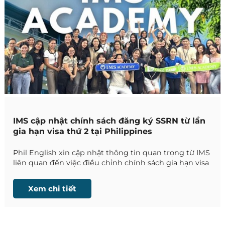
IMS cập nhật chính sách đăng ký SSRN từ lần
gia hạn visa thứ 2 tại Philippines
Phil English xin cập nhật thông tin quan trọng từ IMS
liên quan đến việc điều chỉnh chính sách gia hạn visa
tại Philippines, chính thức có hiệu lực từ ngày
21/04/2026.
Xem chi tiết
Những thay đổi này ảnh hưởng trực tiếp đến quy
trình lưu trú của học viên quốc tế, đặc biệt với các
khóa học trên 8 tuần.