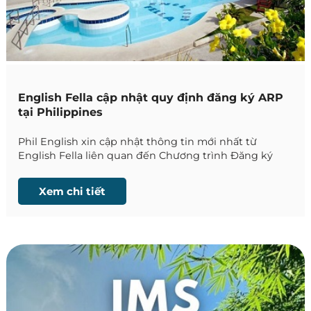
English Fella cập nhật quy định đăng ký ARP
tại Philippines
Phil English xin cập nhật thông tin mới nhất từ
English Fella liên quan đến Chương trình Đăng ký
Người nước ngoài (ARP) do Cục quản lý Xuất nhập
cảnh Philippines triển khai. Đây là thay đổi quan
Xem chi tiết
trọng mà học viên có kế hoạch học tập tại Philippines
cần nắm rõ để chủ động chuẩn bị.