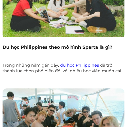
Du học Philippines theo mô hình Sparta là gì?
Trong những năm gần đây,
du học Philippines
đã trở
thành lựa chọn phổ biến đối với nhiều học viên muốn cải
thiện tiếng Anh trong thời gian ngắn với chi phí hợp lý.
Không chỉ nổi bật với mô hình học 1 kèm 1 (One-on-One),
các trường Anh ngữ tại Philippines còn áp dụng nhiều
chương trình đào tạo khác nhau để đáp ứng nhu cầu của
học viên.
Theo tổng hợp từ Phil English, một trong những mô hình
được nhiều người quan tâm nhất hiện nay là Sparta –
chương trình học tiếng Anh cường độ cao với kỷ luật
nghiêm ngặt, giúp học viên tập trung tối đa vào việc học.