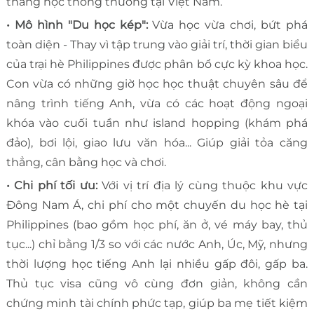
tháng học thông thường tại Việt Nam.
• Mô hình "Du học kép":
Vừa học vừa chơi, bứt phá
toàn diện - Thay vì tập trung vào giải trí, thời gian biểu
của trại hè Philippines được phân bổ cực kỳ khoa học.
Con vừa có những giờ học học thuật chuyên sâu để
nâng trình tiếng Anh, vừa có các hoạt động ngoại
khóa vào cuối tuần như island hopping (khám phá
đảo), bơi lội, giao lưu văn hóa... Giúp giải tỏa căng
thẳng, cân bằng học và chơi.
• Chi phí tối ưu:
Với vị trí địa lý cùng thuộc khu vực
Đông Nam Á, chi phí cho một chuyến du học hè tại
Philippines (bao gồm học phí, ăn ở, vé máy bay, thủ
tục...) chỉ bằng 1/3 so với các nước Anh, Úc, Mỹ, nhưng
thời lượng học tiếng Anh lại nhiều gấp đôi, gấp ba.
Thủ tục visa cũng vô cùng đơn giản, không cần
chứng minh tài chính phức tạp, giúp ba mẹ tiết kiệm