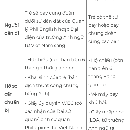
Trẻ sẽ bay cùng đoàn
Trẻ có thể tự
dưới sự dẫn dắt của Quản
Người
bay hoặc bay
lý Phil English hoặc Đại
dẫn đi
chung đoàn
diện của trường Anh ngữ
cùng các bạn.
từ Việt Nam sang.
- Hộ chiếu (còn hạn trên 6
- Hộ chiếu (còn
tháng + thời gian học).
hạn trên 6
tháng + thời
- Khai sinh của trẻ (bản
gian học).
dịch thuật công chứng
Hồ sơ
tiếng Anh).
cần
- Vé máy bay
chuẩn
khứ hồi.
- Giấy ủy quyền WEG (có
bị
xác nhận của Đại sứ
- Giấy nhập học
quán/Lãnh sự quán
(LOA) từ trường
Philippines tại Việt Nam).
Anh ngữ tại