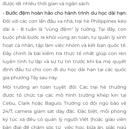
được rất nhiều thời gian và ngân sách.
• Bước đệm hoàn hảo cho hành trình du học dài hạn:
Đối với các con lần đầu xa nhà, trại hè Philippines kéo
dài 4 - 8 tuần là "vùng đệm" lý tưởng. Tại đây, con
buộc phải bước ra khỏi vùng an toàn, tự quản lý sinh
hoạt cá nhân, tập làm việc nhóm và kết bạn quốc tế.
Đây chính là bài kiểm tra thực tế nhất giúp con rèn
luyện tính tự lập và sự tự tin trước khi ba mẹ quyết
định đầu tư cho con đi du học dài hạn tại các quốc
gia phương Tây sau này.
Môi trường an toàn tuyệt đối: Các trại hè thường
được tổ chức tại các mô hình trường khép kín tại
Cebu, Clark hoặc Baguio. Trường có đội ngũ bảo vệ
24/7, camera giám sát dày đặc. Đặc biệt, mỗi phòng
ký túc xá đều có quản lý người Việt (hoặc giáo viên
bản địa) để chăm sóc từ việc học, bữa ăn, giấc ngủ