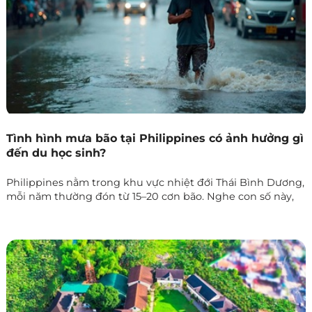
Tình hình mưa bão tại Philippines có ảnh hưởng gì
đến du học sinh?
Philippines nằm trong khu vực nhiệt đới Thái Bình Dương,
mỗi năm thường đón từ 15–20 cơn bão. Nghe con số này,
nhiều học viên lo lắng rằng mưa bão có thể gây nguy
hiểm hoặc làm gián đoạn việc học. Tuy nhiên, thực tế lại
khác với hình dung.