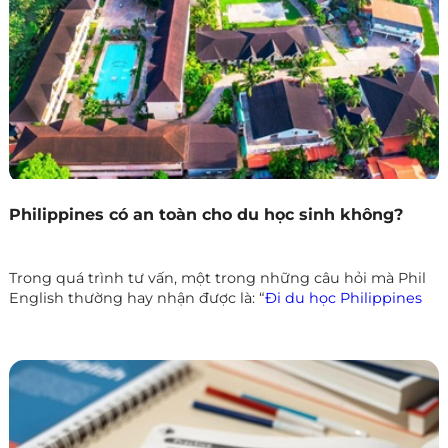
Philippines có an toàn cho du học sinh không?
Trong quá trình tư vấn, một trong những câu hỏi mà Phil
English thường hay nhận được là: “
Đi du học Philippines
có an toàn không?
” Đây là mối quan tâm chính đáng, bởi
an toàn luôn là yếu tố hàng đầu khi chọn quốc gia để học
tập.
Thực tế, Philippines là điểm đến được hàng chục ngàn
học viên từ Hàn Quốc, Nhật Bản, Đài Loan, Trung Quốc,
Việt Nam… tin tưởng mỗi năm. Vậy mức độ an toàn ở đây
như thế nào, và học viên cần lưu ý gì để có trải nghiệm