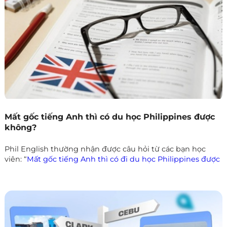
trọn vẹn?
Mất gốc tiếng Anh thì có du học Philippines được
không?
Phil English thường nhận được câu hỏi từ các bạn học
viên: “
Mất gốc tiếng Anh thì có đi du học Philippines được
không?”
Thực tế, “mất gốc” không phải là rào cản quá lớn
như nhiều người nghĩ. Với chương trình học 1 kèm 1, môi
trường tiếng Anh toàn diện và chi phí hợp lý, Philippines
chính là lựa chọn lý tưởng để bạn bắt đầu lại từ con số 0 và
nhanh chóng lấy lại nền tảng.