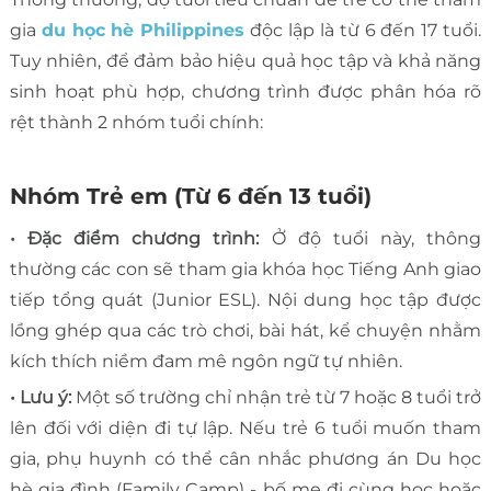
gia
du học hè Philippines
độc lập là từ 6 đến 17 tuổi.
Tuy nhiên, để đảm bảo hiệu quả học tập và khả năng
sinh hoạt phù hợp, chương trình được phân hóa rõ
rệt thành 2 nhóm tuổi chính:
Nhóm Trẻ em (Từ 6 đến 13 tuổi)
• Đặc điểm chương trình:
Ở độ tuổi này, thông
thường các con sẽ tham gia khóa học Tiếng Anh giao
tiếp tổng quát (Junior ESL). Nội dung học tập được
lồng ghép qua các trò chơi, bài hát, kể chuyện nhằm
kích thích niềm đam mê ngôn ngữ tự nhiên.
• Lưu ý:
Một số trường chỉ nhận trẻ từ 7 hoặc 8 tuổi trở
lên đối với diện đi tự lập. Nếu trẻ 6 tuổi muốn tham
gia, phụ huynh có thể cân nhắc phương án Du học
hè gia đình (Family Camp) - bố mẹ đi cùng học hoặc