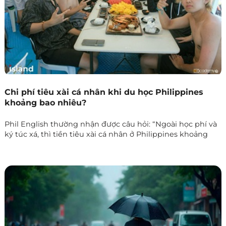
Vậy du học Philippines theo mô hình Sparta là gì, lịch học
ra sao và chương trình này có phù hợp với bạn không?
Trong bài viết dưới đây, Phil English sẽ giúp bạn hiểu rõ
hơn về mô hình học tập đặc biệt này.
Chi phí tiêu xài cá nhân khi du học Philippines
khoảng bao nhiêu?
Phil English thường nhận được câu hỏi: “Ngoài học phí và
ký túc xá, thì tiền tiêu xài cá nhân ở Philippines khoảng
bao nhiêu một tháng?” Đây là một câu hỏi rất thực tế, bởi
chi phí sinh hoạt hàng ngày chính là khoản phát sinh
quan trọng mà ai cũng cần tính trước để có kế hoạch tài
chính hợp lý.