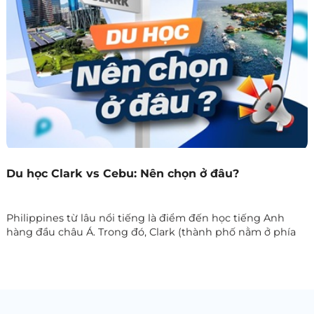
Du học Clark vs Cebu: Nên chọn ở đâu?
Philippines từ lâu nổi tiếng là điểm đến học tiếng Anh
hàng đầu châu Á. Trong đó, Clark (thành phố nằm ở phía
Bắc, gần Manila) và Cebu (thành phố lớn ở miền Trung) là
hai trung tâm đào tạo lớn nhất, thu hút hàng chục nghìn
học viên quốc tế mỗi năm. Cả hai đều có ưu thế riêng, vậy
đâu mới là lựa chọn phù hợp cho bạn?