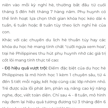
niên vào mỗi kỳ nghỉ hè, thường bắt đầu từ cuối
tháng 5 đến hết tháng 7 hàng năm. Phụ huynh có
thể linh hoạt lựa chọn thời gian khóa học kéo dài 4
tuần, 6 tuần hoặc 8 tuần tùy theo lịch nghỉ hè của
con.
Khác với các chuyến du lịch hè thuần túy hay các
khóa du học hè mang tính chất "cưỡi ngựa xem hoa",
trại hè Philippines thu hút phụ huynh nhờ các giá trị
cốt lõi mang tính thực tế cao:
• Độ hiệu quả vượt trội:
Điểm đặc biệt của du học hè
Philippines là mô hình học 1 kèm 1 chuyên sâu, từ 4
đến 5 tiết mỗi ngày, kết hợp cùng các lớp nhóm nhỏ.
Trẻ được sửa lỗi phát âm, phản xạ, nâng cao kỹ năng
nghe, đọc, viết toàn diện. Chỉ sau 4 - 8 tuần, mô hình
này đem lại hiệu quả tương đương từ 3 tháng đến 6