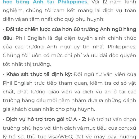
học tiếng Anh tại Philippines
. Với 12 năm kinh
nghiệm, chúng tôi cam kết mang lại dịch vụ toàn
diện và an tâm nhất cho quý phụ huynh:
•
Đối tác chiến lược của hơn 60 trường Anh ngữ hàng
đầu:
Phil English là đại diện tuyển sinh chính thức
của các trường Anh ngữ uy tín nhất Philippines.
Chúng tôi luôn có mức chi phí và ưu đãi độc quyền
tốt nhất thị trường.
•
Khảo sát thực tế định kỳ:
Đội ngũ tư vấn viên của
Phil English trực tiếp tham quan, kiểm tra cơ sở vật
chất, chất lượng giáo viên và dịch vụ ăn ở tại các
trường hàng đầu mỗi năm nhằm đưa ra những đánh
giá khách quan nhất cho phụ huynh.
•
Dịch vụ hỗ trợ trọn gói từ A - Z:
Hỗ trợ tư vấn chọn
trường phù hợp với tính cách và mục tiêu của con; xử
lý hồ sơ, thủ tục visa/WEG; đặt vé máy bay; hướng