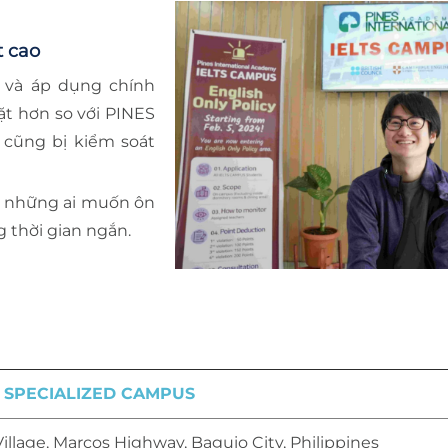
t cao
 và áp dụng chính
t hơn so với PINES
ử cũng bị kiểm soát
ho những ai muốn ôn
 thời gian ngắn.
S SPECIALIZED CAMPUS
illage, Marcos Highway, Baguio City, Philippines