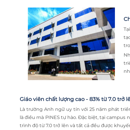
Ch
Tạ
tạ
tr
Nh
tr
nh
Giáo viên chất lượng cao - 83% từ 7.0 trở l
Là trường Anh ngữ uy tín với 25 năm phát triển
là điều mà PINES tự hào. Đặc biệt, tại campus n
trình độ từ 7.0 trở lên và tất cả đều được khuy