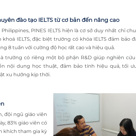
uyên đào tạo IELTS từ cơ bản đến nâng cao
i Philippines, PINES IELTS hiện là cơ sở duy nhất chỉ c
o khoá IELTS, đặc biệt trường có khóa IELTS đảm bảo đầ
ong 8 tuần với cường độ học rất cao và hiệu quả.
à trường có riêng một bộ phận R&D giúp nghiên cứu
iển nội dung học thuật, đảm bảo tính hiệu quả, tối ư
ật xu hướng kịp thời.
ên
, đội ngũ giáo viên
ày, 83% giáo viên có
ến khích tham gia kỳ