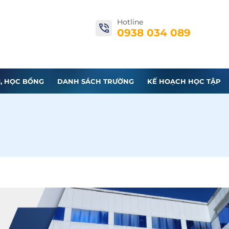
Hotline
0938 034 089
I, HỌC BỔNG
DANH SÁCH TRƯỜNG
KẾ HOẠCH HỌC TẬP