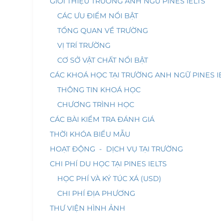
GIỚI THIỆU TRƯỜNG ANH NGỮ PINES IELTS
CÁC ƯU ĐIỂM NỔI BẬT
TỔNG QUAN VỀ TRƯỜNG
VỊ TRÍ TRƯỜNG
CƠ SỞ VẬT CHẤT NỔI BẬT
CÁC KHOÁ HỌC TẠI TRƯỜNG ANH NGỮ PINES I
THÔNG TIN KHOÁ HỌC
CHƯƠNG TRÌNH HỌC
CÁC BÀI KIỂM TRA ĐÁNH GIÁ
THỜI KHÓA BIỂU MẪU
HOẠT ĐỘNG - DỊCH VỤ TẠI TRƯỜNG
CHI PHÍ DU HỌC TẠI PINES IELTS
HỌC PHÍ VÀ KÝ TÚC XÁ (USD)
CHI PHÍ ĐỊA PHƯƠNG
THƯ VIỆN HÌNH ẢNH