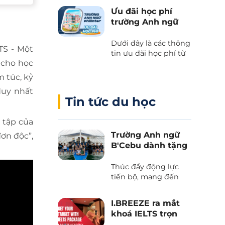
kết giữa Cebu Blue
Ưu đãi học phí
Ocean Academy và
trường Anh ngữ
Phil English – Học
Philinter
tiếng Anh thực chiến
Dưới đây là các thông
kết hợp du lịch, và
TS - Một
tin ưu đãi học phí từ
trải nghiệm văn hóa
 cho học
trường Anh ngữ
Philippines.
Philinter tại Cebu
 túc, kỷ
được Phil English cập
duy nhất
nhật liên tục.
Tin tức du học
 tập của
Trường Anh ngữ
đơn độc”,
B'Cebu dành tặng
voucher “The
Island Day”
Thúc đẩy động lực
tiến bộ, mang đến
những trải nghiệm
văn hoá và tận hưởng
I.BREEZE ra mắt
thiên nhiên tươi đẹp
khoá IELTS trọn
của biển trời Cebu
gói