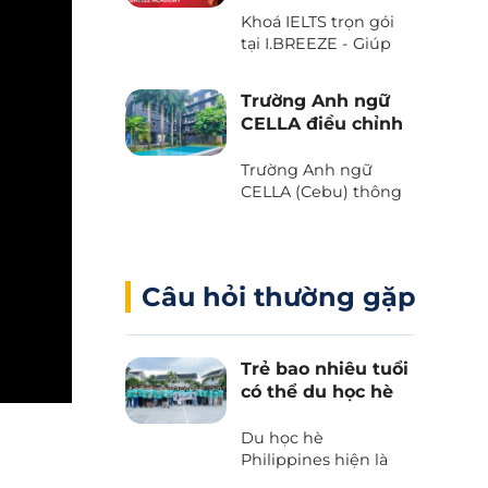
với Voucher “The
Khoá IELTS trọn gói
Island Day” do trường
tại I.BREEZE - Giúp
Anh ngữ B’Cebu
tiết kiệm đến 2.080
dành tặng. Bạn đã
USD
sẵn sàng chưa?
Trường Anh ngữ
CELLA điều chỉnh
chương trình và
học phí 2025
Trường Anh ngữ
CELLA (Cebu) thông
báo những thay đổi
quan trọng liên quan
đến chương trình và
học phí 2025.
Câu hỏi thường gặp
Trẻ bao nhiêu tuổi
có thể du học hè
Philippines?
Du học hè
Philippines hiện là
lựa chọn hàng đầu