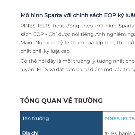
Mô hình Sparta với chính sách EOP kỷ luậ
PINES IELTS hoạt động theo mô hình Sparta
sách EOP - Chỉ được nói tiếng Anh nghiêm ngặ
Main. Ngoài ra, tỷ lệ tham gia lớp học, thi th
chặt chẽ, kỷ luật cao.
Có thể nói đây là môi trường lý tưởng nhất c
luyện IELTS và đạt đến band điểm mơ ước trong
TỔNG QUAN VỀ TRƯỜNG
Tên trường
PINES IELT
Địa chỉ
#49 Chapis V