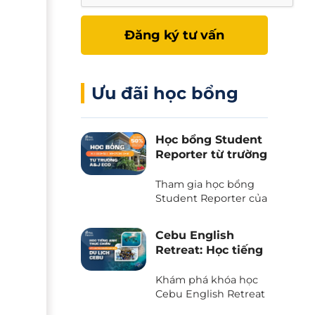
Đăng ký tư vấn
Ưu đãi học bổng
Học bổng Student
Reporter từ trường
A&J Eco - Giảm
50% học phí và chi
Tham gia học bổng
phí ăn ở
Student Reporter của
trường A&J Eco
campus - Chương
Cebu English
trình độc quyền chỉ
Retreat: Học tiếng
có tại Phil English -
Anh kết hợp du
Miễn giảm ngay 50%
lịch trải nghiệm
Khám phá khóa học
học phí, tiết kiệm tối
tại thiên đường
Cebu English Retreat
đa khi du học.
- Chương trình liên
biển Cebu