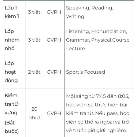
Lớp 1
Speaking, Reading,
3 tiết
GVPH
kèm 1
Writing
Lớp
Listening, Pronunciation,
nhóm
3 tiết
GVPH
Grammar, Physical Course
nhỏ
Lecture
Lớp
hoạt
2 tiết
GVPH
Sport’s Focused
động
Kiểm
Mỗi sáng từ 7:45 đến 8:05,
tra từ
học viên sẽ thực hiện bài
20
vựng
GVPH
kiểm tra từ. Nếu pass, học
phút
viên có thể ra ngoài và trở
(Bắt
về trước giờ giới nghiêm.
buộc)