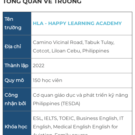
TỔNG QUAN VỀ TRƯỜNG
Tên
HLA - HAPPY LEARNING ACADEMY
trường
Camino Vicinal Road, Tabuk Tulay,
Địa chỉ
Cotcot, Liloan Cebu, Philippines
Thành lập
2022
Quy mô
150 học viên
Công
Cơ quan giáo dục và phát triển kỹ năng
nhận bởi
Philippines (TESDA)
ESL, IELTS, TOEIC, Business English, IT
Khóa học
English, Medical English English for