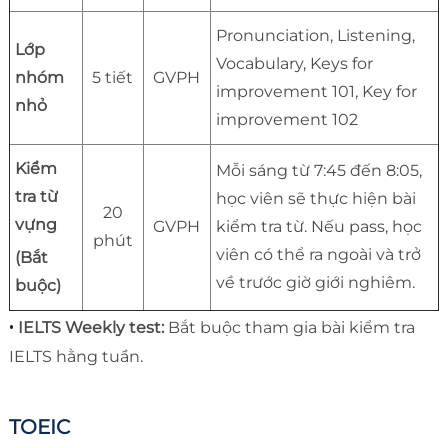
Pronunciation, Listening,
Lớp
Vocabulary, Keys for
nhóm
5 tiết
GVPH
improvement 101, Key for
nhỏ
improvement 102
Kiểm
Mỗi sáng từ 7:45 đến 8:05,
tra từ
học viên sẽ thực hiện bài
20
vựng
GVPH
kiểm tra từ. Nếu pass, học
phút
viên có thể ra ngoài và trở
(Bắt
về trước giờ giới nghiêm.
buộc)
•
IELTS Weekly test:
Bắt buộc tham gia bài kiểm tra
IELTS hằng tuần.
TOEIC