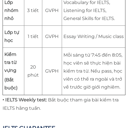
Lớp
Vocabulary for IELTS,
nhóm
3 tiết
GVPH
Listening for IELTS,
nhỏ
General Skills for IELTS.
Lớp tự
1 tiết
GVPH
Essay Writing / Music class
học
Kiểm
Mỗi sáng từ 7:45 đến 8:05,
tra từ
học viên sẽ thực hiện bài
20
vựng
GVPH
kiểm tra từ. Nếu pass, học
phút
viên có thể ra ngoài và trở
(Bắt
về trước giờ giới nghiêm.
buộc)
•
IELTS Weekly test:
Bắt buộc tham gia bài kiểm tra
IELTS hằng tuần.