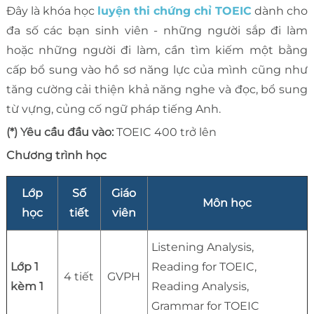
Đây là khóa học
luyện thi chứng chỉ TOEIC
dành cho
đa số các bạn sinh viên - những người sắp đi làm
hoặc những người đi làm, cần tìm kiếm một bằng
cấp bổ sung vào hồ sơ năng lực của mình cũng như
tăng cường cải thiện khả năng nghe và đọc, bổ sung
từ vựng, củng cố ngữ pháp tiếng Anh.
(*) Yêu cầu đầu vào:
TOEIC 400 trở lên
Chương trình học
Lớp
Số
Giáo
Môn học
học
tiết
viên
Listening Analysis,
Lớp 1
Reading for TOEIC,
4 tiết
GVPH
kèm 1
Reading Analysis,
Grammar for TOEIC