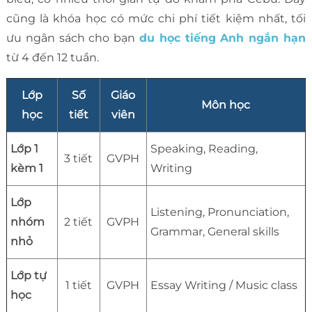
cũng là khóa học có mức chi phí tiết kiệm nhất, tối
ưu ngân sách cho bạn
du học tiếng Anh ngắn hạn
từ 4 đến 12 tuần.
Lớp
Số
Giáo
Môn học
học
tiết
viên
Lớp 1
Speaking, Reading,
3 tiết
GVPH
kèm 1
Writing
Lớp
Listening, Pronunciation,
nhóm
2 tiết
GVPH
Grammar, General skills
nhỏ
Lớp tự
1 tiết
GVPH
Essay Writing / Music class
học