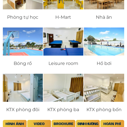
Phòng tự học
H-Mart
Nhà ăn
Bóng rổ
Leisure room
Hồ bơi
KTX phòng đôi
KTX phòng ba
KTX phòng bốn