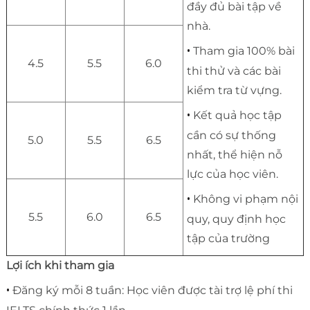
đầy đủ bài tập về
nhà.
•
Tham gia 100% bài
4.5
5.5
6.0
thi thử và các bài
kiểm tra từ vựng.
•
Kết quả học tập
cần có sự thống
5.0
5.5
6.5
nhất, thể hiện nỗ
lực của học viên.
•
Không vi phạm nội
5.5
6.0
6.5
quy, quy định học
tập của trường
Lợi ích khi tham gia
•
Đăng ký mỗi 8 tuần: Học viên được tài trợ lệ phí thi