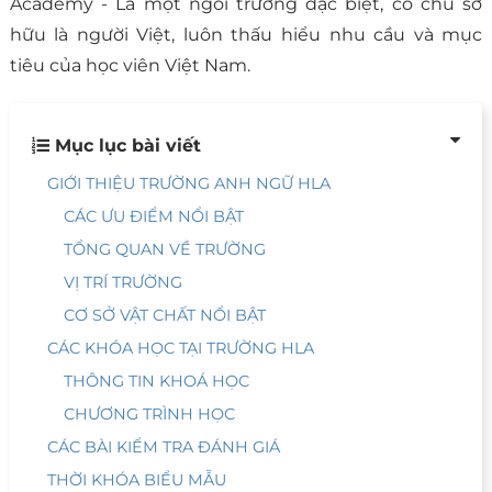
Academy - Là một ngôi trường đặc biệt, có chủ sở
hữu là người Việt, luôn thấu hiểu nhu cầu và mục
tiêu của học viên Việt Nam.
Mục lục bài viết
GIỚI THIỆU TRƯỜNG ANH NGỮ HLA
CÁC ƯU ĐIỂM NỔI BẬT
TỔNG QUAN VỀ TRƯỜNG
VỊ TRÍ TRƯỜNG
CƠ SỞ VẬT CHẤT NỔI BẬT
CÁC KHÓA HỌC TẠI TRƯỜNG HLA
THÔNG TIN KHOÁ HỌC
CHƯƠNG TRÌNH HỌC
CÁC BÀI KIỂM TRA ĐÁNH GIÁ
THỜI KHÓA BIỂU MẪU