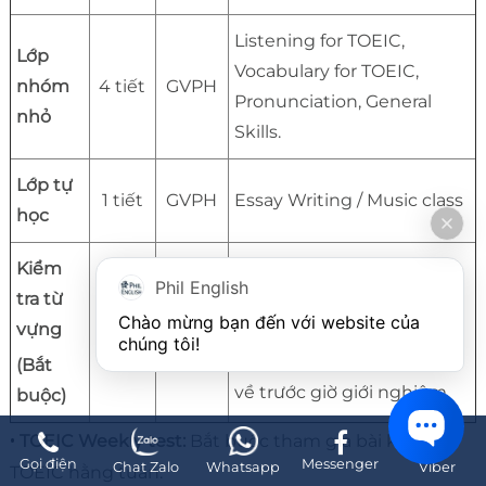
Listening for TOEIC,
Lớp
Vocabulary for TOEIC,
nhóm
4 tiết
GVPH
Pronunciation, General
nhỏ
Skills.
Lớp tự
1 tiết
GVPH
Essay Writing / Music class
học
Kiểm
Mỗi sáng từ 7:45 đến 8:05,
Phil English
tra từ
học viên sẽ thực hiện bài
20
Chào mừng bạn đến với website của 
vựng
GVPH
kiểm tra từ. Nếu pass, học
chúng tôi!
phút
viên có thể ra ngoài và trở
(Bắt
về trước giờ giới nghiêm.
buộc)
•
TOEIC Weekly test:
Bắt buộc tham gia bài kiểm tra
Gọi điện
Messenger
Chat Zalo
Whatsapp
Viber
TOEIC hằng tuần.