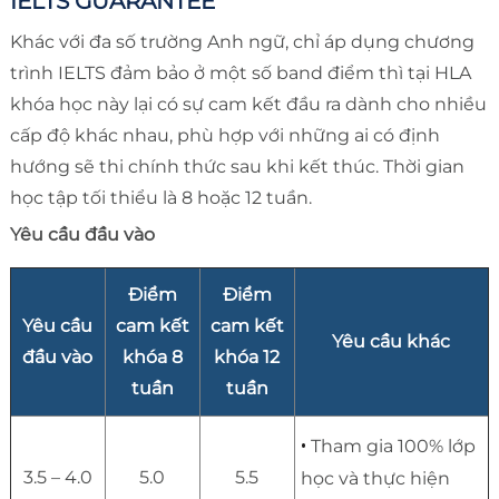
IELTS GUARANTEE
Khác với đa số trường Anh ngữ, chỉ áp dụng chương
trình IELTS đảm bảo ở một số band điểm thì tại HLA
khóa học này lại có sự cam kết đầu ra dành cho nhiều
cấp độ khác nhau, phù hợp với những ai có định
hướng sẽ thi chính thức sau khi kết thúc. Thời gian
học tập tối thiểu là 8 hoặc 12 tuần.
Yêu cầu đầu vào
Điểm
Điểm
Yêu cầu
cam kết
cam kết
Yêu cầu khác
đầu vào
khóa 8
khóa 12
tuần
tuần
•
Tham gia 100% lớp
3.5 – 4.0
5.0
5.5
học và thực hiện