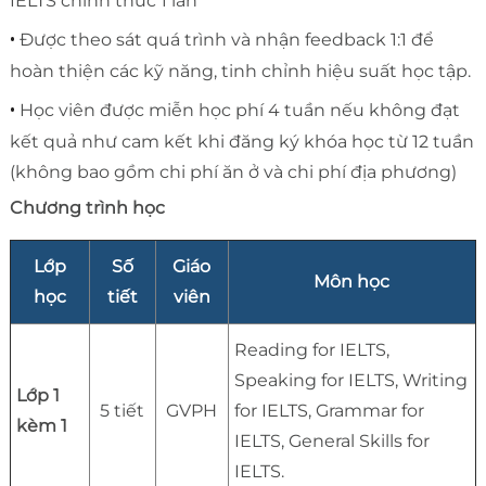
IELTS chính thức 1 lần
•
Được theo sát quá trình và nhận feedback 1:1 để
hoàn thiện các kỹ năng, tinh chỉnh hiệu suất học tập.
•
Học viên được miễn học phí 4 tuần nếu không đạt
kết quả như cam kết khi đăng ký khóa học từ 12 tuần
(không bao gồm chi phí ăn ở và chi phí địa phương)
Chương trình học
Lớp
Số
Giáo
Môn học
học
tiết
viên
Reading for IELTS,
Speaking for IELTS, Writing
Lớp 1
5 tiết
GVPH
for IELTS, Grammar for
kèm 1
IELTS, General Skills for
IELTS.