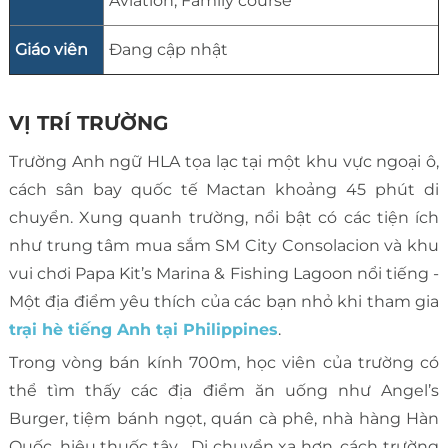
Aviation, Family course
Giáo viên
Đang cập nhật
VỊ TRÍ TRƯỜNG
Trường Anh ngữ HLA tọa lạc tại một khu vực ngoại ô,
cách sân bay quốc tế Mactan khoảng 45 phút di
chuyển. Xung quanh trường, nổi bật có các tiện ích
như trung tâm mua sắm SM City Consolacion và khu
vui chơi Papa Kit’s Marina & Fishing Lagoon nổi tiếng -
Một địa điểm yêu thích của các bạn nhỏ khi tham gia
trại hè tiếng Anh tại Philippines
.
Trong vòng bán kính 700m, học viên của trường có
thể tìm thấy các địa điểm ăn uống như Angel’s
Burger, tiệm bánh ngọt, quán cà phê, nhà hàng Hàn
Quốc, hiệu thuốc tây… Di chuyển xa hơn, cách trường