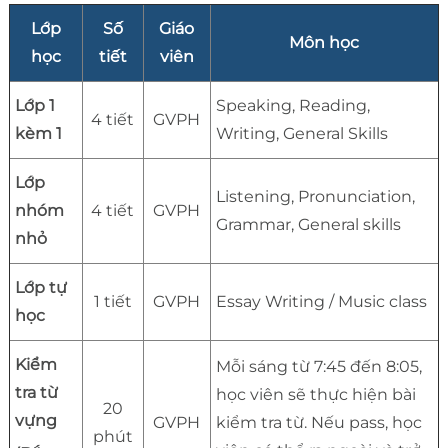
Lớp
Số
Giáo
Môn học
học
tiết
viên
Lớp 1
Speaking, Reading,
4 tiết
GVPH
kèm 1
Writing, General Skills
Lớp
Listening, Pronunciation,
nhóm
4 tiết
GVPH
Grammar, General skills
nhỏ
Lớp tự
1 tiết
GVPH
Essay Writing / Music class
học
Kiểm
Mỗi sáng từ 7:45 đến 8:05,
tra từ
học viên sẽ thực hiện bài
20
vựng
GVPH
kiểm tra từ. Nếu pass, học
phút