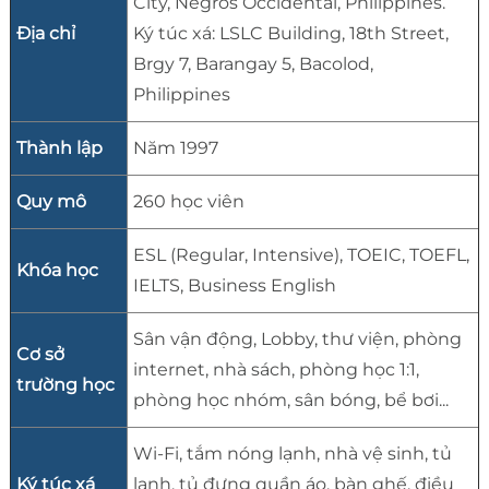
City, Negros Occidental, Philippines.
Địa chỉ
Ký túc xá: LSLC Building, 18th Street,
Brgy 7, Barangay 5, Bacolod,
Philippines
Thành lập
Năm 1997
Quy mô
260 học viên
ESL (Regular, Intensive), TOEIC, TOEFL,
Khóa học
IELTS, Business English
Sân vận động, Lobby, thư viện, phòng
Cơ sở
internet, nhà sách, phòng học 1:1,
trường học
phòng học nhóm, sân bóng, bể bơi...
Wi-Fi, tắm nóng lạnh, nhà vệ sinh, tủ
Ký túc xá
lạnh, tủ đựng quần áo, bàn ghế, điều