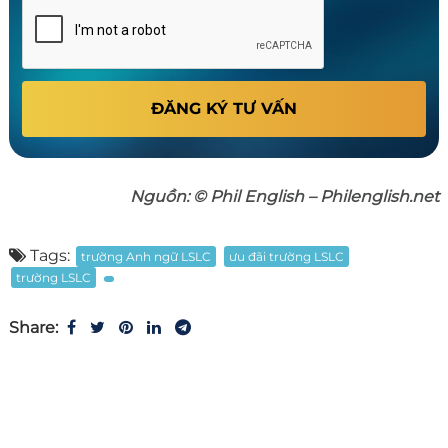
ĐĂNG KÝ TƯ VẤN
Nguồn: © Phil English – Philenglish.net
Tags:
trường Anh ngữ LSLC
ưu đãi trường LSLC
trường LSLC
Share: