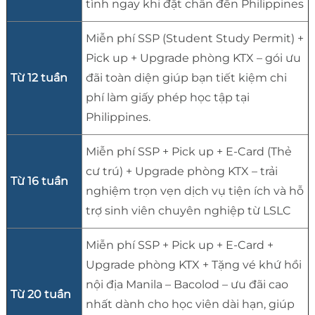
tình ngay khi đặt chân đến Philippines
Miễn phí SSP (Student Study Permit) +
Pick up + Upgrade phòng KTX – gói ưu
Từ 12 tuần
đãi toàn diện giúp bạn tiết kiệm chi
phí làm giấy phép học tập tại
Philippines.
Miễn phí SSP + Pick up + E-Card (Thẻ
cư trú) + Upgrade phòng KTX – trải
Từ 16 tuần
nghiệm trọn vẹn dịch vụ tiện ích và hỗ
trợ sinh viên chuyên nghiệp từ LSLC
Miễn phí SSP + Pick up + E-Card +
Upgrade phòng KTX + Tặng vé khứ hồi
nội địa Manila – Bacolod – ưu đãi cao
Từ 20 tuần
nhất dành cho học viên dài hạn, giúp