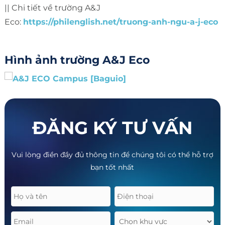
|| Chi tiết về trường A&J
Eco:
https://philenglish.net/truong-anh-ngu-a-j-eco
Hình ảnh trường A&J Eco
ĐĂNG KÝ TƯ VẤN
Vui lòng điền đầy đủ thông tin để chúng tôi có thể hỗ trợ
bạn tốt nhất