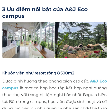
3 Ưu điểm nổi bật của A&J Eco
campus
Khuôn viên như resort rộng 8.500m2
Được định hướng theo phong cách cao cấp,
A&J Eco
campus
là một tổ hợp học tập kết hợp nghỉ dưỡng
thực thụ với trang bị tiện nghi bậc nhất Baguio hiện
tại. Bên trong campus, học viên được sinh hoạt và sử
dụng các tiện ích như quán cà phê, sân chơi thể thao