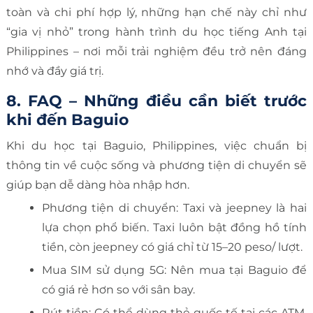
toàn và chi phí hợp lý, những hạn chế này chỉ như
“gia vị nhỏ” trong hành trình du học tiếng Anh tại
Philippines – nơi mỗi trải nghiệm đều trở nên đáng
nhớ và đầy giá trị.
8. FAQ – Những điều cần biết trước
khi đến Baguio
Khi du học tại Baguio, Philippines, việc chuẩn bị
thông tin về cuộc sống và phương tiện di chuyển sẽ
giúp bạn dễ dàng hòa nhập hơn.
Phương tiện di chuyển: Taxi và jeepney là hai
lựa chọn phổ biến. Taxi luôn bật đồng hồ tính
tiền, còn jeepney có giá chỉ từ 15–20 peso/ lượt.
Mua SIM sử dụng 5G: Nên mua tại Baguio để
có giá rẻ hơn so với sân bay.
Rút tiền: Có thể dùng thẻ quốc tế tại các ATM,