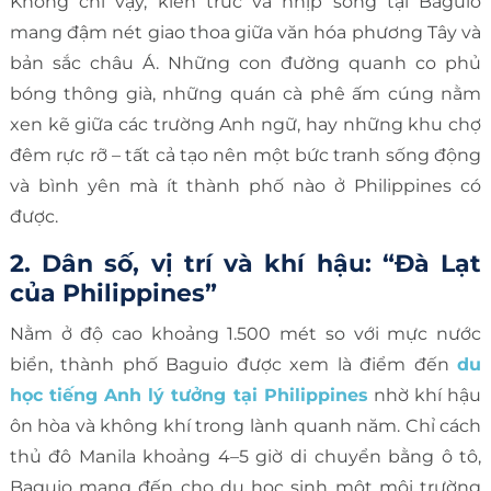
Không chỉ vậy, kiến trúc và nhịp sống tại Baguio
mang đậm nét giao thoa giữa văn hóa phương Tây và
bản sắc châu Á. Những con đường quanh co phủ
bóng thông già, những quán cà phê ấm cúng nằm
xen kẽ giữa các trường Anh ngữ, hay những khu chợ
đêm rực rỡ – tất cả tạo nên một bức tranh sống động
và bình yên mà ít thành phố nào ở Philippines có
được.
2. Dân số, vị trí và khí hậu: “Đà Lạt
của Philippines”
Nằm ở độ cao khoảng 1.500 mét so với mực nước
biển, thành phố Baguio được xem là điểm đến
du
học tiếng Anh lý tưởng tại Philippines
nhờ khí hậu
ôn hòa và không khí trong lành quanh năm. Chỉ cách
thủ đô Manila khoảng 4–5 giờ di chuyển bằng ô tô,
Baguio mang đến cho du học sinh một môi trường