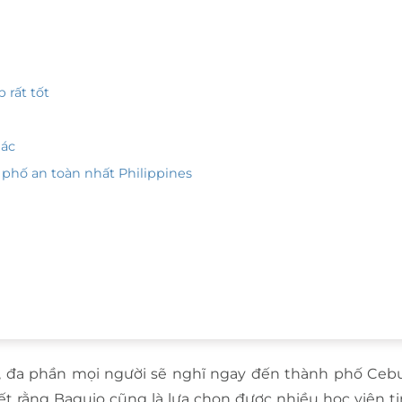
 rất tốt
hác
 phố an toàn nhất Philippines
, đa phần mọi người sẽ nghĩ ngay đến thành phố Ceb
iết rằng Baguio cũng là lựa chọn được nhiều học viên t