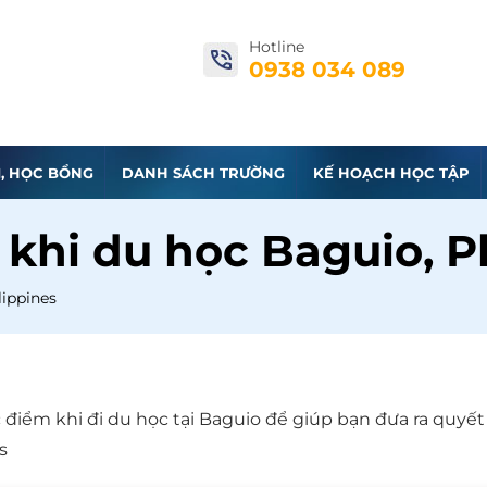
Hotline
0938 034 089
I, HỌC BỔNG
DANH SÁCH TRƯỜNG
KẾ HOẠCH HỌC TẬP
khi du học Baguio, P
lippines
iểm khi đi du học tại Baguio để giúp bạn đưa ra quyết
s