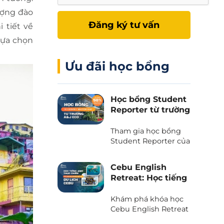
ượng đào
Đăng ký tư vấn
 tiết về
lựa chọn
Ưu đãi học bổng
Học bổng Student
Reporter từ trường
A&J Eco - Giảm
50% học phí và chi
Tham gia học bổng
phí ăn ở
Student Reporter của
trường A&J Eco
campus - Chương
Cebu English
trình độc quyền chỉ
Retreat: Học tiếng
có tại Phil English -
Anh kết hợp du
Miễn giảm ngay 50%
lịch trải nghiệm
Khám phá khóa học
học phí, tiết kiệm tối
tại thiên đường
Cebu English Retreat
đa khi du học.
- Chương trình liên
biển Cebu