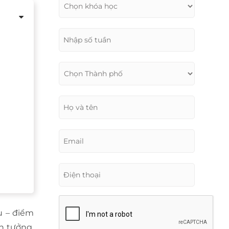
u – điểm
in tưởng.