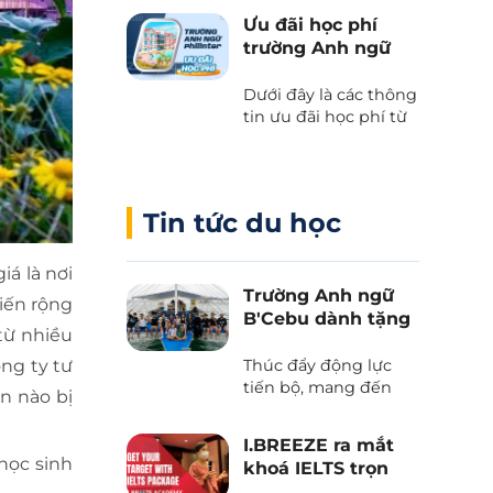
kết giữa Cebu Blue
Ưu đãi học phí
Ocean Academy và
trường Anh ngữ
Phil English – Học
Philinter
tiếng Anh thực chiến
Dưới đây là các thông
kết hợp du lịch, và
tin ưu đãi học phí từ
trải nghiệm văn hóa
trường Anh ngữ
Philippines.
Philinter tại Cebu
được Phil English cập
nhật liên tục.
Tin tức du học
iá là nơi
Trường Anh ngữ
iến rộng
B'Cebu dành tặng
từ nhiều
voucher “The
Island Day”
Thúc đẩy động lực
ng ty tư
tiến bộ, mang đến
n nào bị
những trải nghiệm
văn hoá và tận hưởng
I.BREEZE ra mắt
thiên nhiên tươi đẹp
học sinh
khoá IELTS trọn
của biển trời Cebu
gói