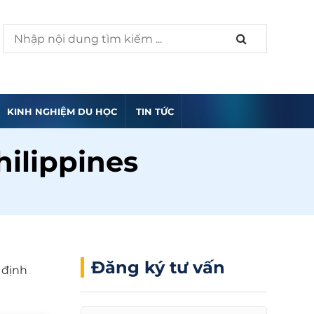
KINH NGHIỆM DU HỌC
TIN TỨC
hilippines
Đăng ký tư vấn
 định