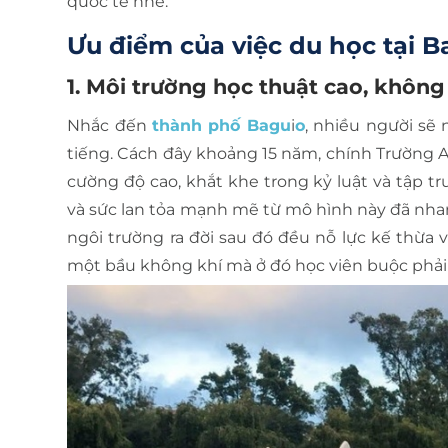
quốc tế nhé.
Ưu điểm của việc du học tại B
1. Môi trường học thuật cao, không 
Nhắc đến
thành phố Bagu
i
o
, nhiều người sẽ 
tiếng. Cách đây khoảng 15 năm, chính Trường
cường độ cao, khắt khe trong kỷ luật và tập t
và sức lan tỏa mạnh mẽ từ mô hình này đã nh
ngôi trường ra đời sau đó đều nỗ lực kế thừa 
một bầu không khí mà ở đó học viên buộc phải 