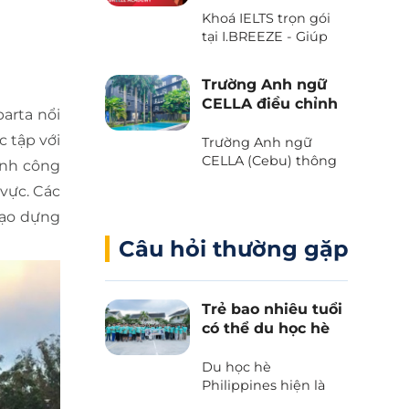
với Voucher “The
Khoá IELTS trọn gói
Island Day” do trường
tại I.BREEZE - Giúp
Anh ngữ B’Cebu
tiết kiệm đến 2.080
dành tặng. Bạn đã
USD
sẵn sàng chưa?
Trường Anh ngữ
CELLA điều chỉnh
arta nổi
chương trình và
 tập với
học phí 2025
Trường Anh ngữ
CELLA (Cebu) thông
ành công
báo những thay đổi
vực. Các
quan trọng liên quan
đến chương trình và
tạo dựng
học phí 2025.
Câu hỏi thường gặp
Trẻ bao nhiêu tuổi
có thể du học hè
Philippines?
Du học hè
Philippines hiện là
lựa chọn hàng đầu