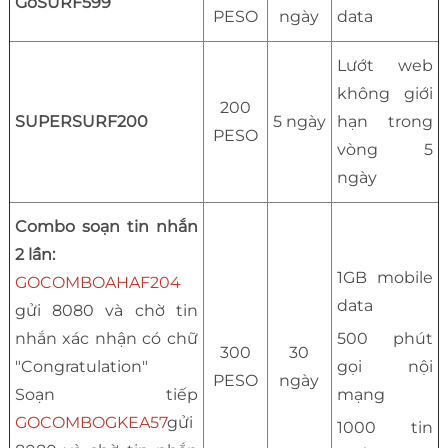
GoSURF599
PESO
ngày
data
Lướt web
không giới
200
SUPERSURF200
5 ngày
hạn trong
PESO
vòng 5
ngày
Combo soạn tin nhắn
2 lần:
1GB mobile
GOCOMBOAHAF204
data
gửi 8080 và chờ tin
nhắn xác nhận có chữ
500 phút
300
30
"Congratulation"
gọi nội
PESO
ngày
Soạn tiếp
mạng
GOCOMBOGKEA57
gửi
1000 tin