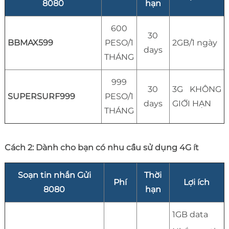
8080
hạn
600
30
BBMAX599
PESO/1
2GB/1 ngày
days
THÁNG
999
30
3G KHÔNG
SUPERSURF999
PESO/1
days
GIỚI HẠN
THÁNG
Cách 2: Dành cho bạn có nhu cầu sử dụng 4G ít
Soạn tin nhắn Gửi
Thời
Phí
Lợi ích
8080
hạn
1GB data