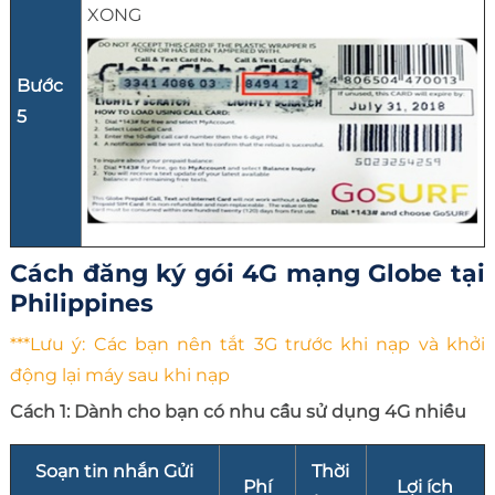
XONG
Bước
5
Cách đăng ký gói 4G mạng Globe tại
Philippines
***Lưu ý: Các bạn nên tắt 3G trước khi nạp và khởi
động lại máy sau khi nạp
Cách 1: Dành cho bạn có nhu cầu sử dụng 4G nhiều
Soạn tin nhắn Gửi
Thời
Phí
Lợi ích