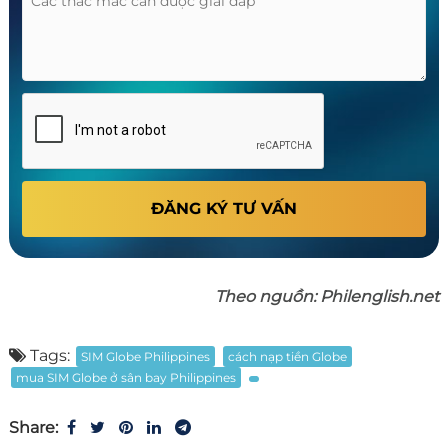
ĐĂNG KÝ TƯ VẤN
Theo nguồn: Philenglish.net
Tags:
SIM Globe Philippines
cách nạp tiền Globe
mua SIM Globe ở sân bay Philippines
Share: