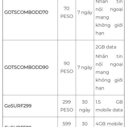
Nhắn tin
70
nội ngoại
GOTSCOMBODD70
7 ngày
PESO
mạng
không giới
hạn
2GB data
Nhắn tin
90
nội ngoại
GOTSCOMBODD90
7 ngày
PESO
mạng
không giới
hạn
299
30
1.5 GB
GoSURF299
PESO
ngày
mobile data
599
30
4GB mobile