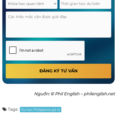
ĐĂNG KÝ TƯ VẤN
Nguồn: © Phil English – philenglish.net
Tags:
Du học Philippines giá rẻ