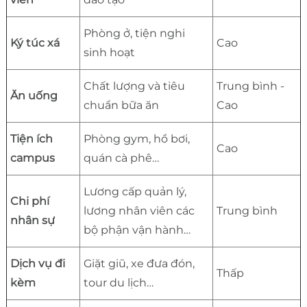
Phòng ở, tiện nghi
Ký túc xá
Cao
sinh hoạt
Chất lượng và tiêu
Trung bình -
Ăn uống
chuẩn bữa ăn
Cao
Tiện ích
Phòng gym, hồ bơi,
Cao
campus
quán cà phê…
Lương cấp quản lý,
Chi phí
lương nhân viên các
Trung bình
nhân sự
bộ phận vận hành…
Dịch vụ đi
Giặt giũ, xe đưa đón,
Thấp
kèm
tour du lịch…