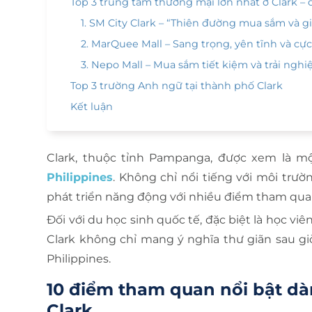
Top 3 trung tâm thương mại lớn nhất ở Clark –
1. SM City Clark – “Thiên đường mua sắm và gi
2. MarQuee Mall – Sang trọng, yên tĩnh và c
3. Nepo Mall – Mua sắm tiết kiệm và trải ng
Top 3 trường Anh ngữ tại thành phố Clark
Kết luận
Clark, thuộc tỉnh Pampanga, được xem là 
Philippines
. Không chỉ nổi tiếng với môi trườn
phát triển năng động với nhiều điểm tham quan, 
Đối với du học sinh quốc tế, đặc biệt là học v
Clark không chỉ mang ý nghĩa thư giãn sau gi
Philippines.
10 điểm tham quan nổi bật dà
Clark