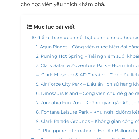
cho học viên yêu thích khám phá.
Mục lục bài viết
10 điểm tham quan nổi bật dành cho du học sin
1. Aqua Planet – Công viên nước hiện đại hàn
2. Puning Hot Spring – Trải nghiệm suối kho
3. Clark Safari & Adventure Park – Hòa mình 
4. Clark Museum & 4D Theater – Tìm hiểu lịch
5. Air Force City Park – Dấu ấn lịch sử hàng k
6. Dinosaurs Island – Công viên chủ đề giáo dục
7. Zoocobia Fun Zoo – Không gian gắn kết th
8. Fontana Leisure Park – Khu nghỉ dưỡng kết 
9. Clark Parade Grounds – Không gian công 
10. Philippine International Hot Air Balloon Fe