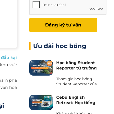
Đăng ký tư vấn
Ưu đãi học bổng
đầu tại
Học bổng Student
à khu vực
Reporter từ trường
A&J Eco - Giảm
50% học phí và chi
Tham gia học bổng
 khám phá
phí ăn ở
Student Reporter của
 văn hóa
trường A&J Eco
campus - Chương
Cebu English
trình độc quyền chỉ
Retreat: Học tiếng
ại
có tại Phil English -
Anh kết hợp du
Miễn giảm ngay 50%
lịch trải nghiệm
Khám phá khóa học