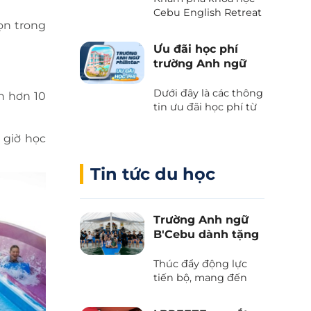
học phí, tiết kiệm tối
tại thiên đường
Cebu English Retreat
đa khi du học.
ọn trong
- Chương trình liên
biển Cebu
kết giữa Cebu Blue
Ưu đãi học phí
Ocean Academy và
trường Anh ngữ
Phil English – Học
Philinter
tiếng Anh thực chiến
Dưới đây là các thông
h hơn 10
kết hợp du lịch, và
tin ưu đãi học phí từ
trải nghiệm văn hóa
trường Anh ngữ
Philippines.
Philinter tại Cebu
 giờ học
được Phil English cập
nhật liên tục.
Tin tức du học
Trường Anh ngữ
B'Cebu dành tặng
voucher “The
Island Day”
Thúc đẩy động lực
tiến bộ, mang đến
những trải nghiệm
văn hoá và tận hưởng