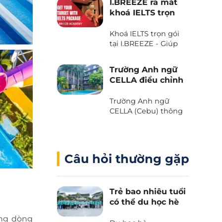
I.BREEZE ra mắt
thiên nhiên tươi đẹp
khoá IELTS trọn
của biển trời Cebu
gói
với Voucher “The
Khoá IELTS trọn gói
Island Day” do trường
tại I.BREEZE - Giúp
Anh ngữ B’Cebu
tiết kiệm đến 2.080
dành tặng. Bạn đã
USD
sẵn sàng chưa?
Trường Anh ngữ
CELLA điều chỉnh
chương trình và
học phí 2025
Trường Anh ngữ
CELLA (Cebu) thông
báo những thay đổi
quan trọng liên quan
đến chương trình và
học phí 2025.
Câu hỏi thường gặp
Trẻ bao nhiêu tuổi
có thể du học hè
Philippines?
ong dòng