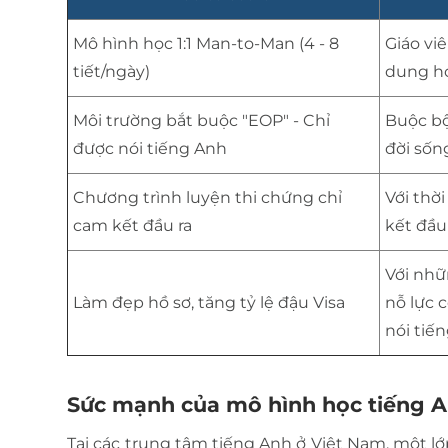
Mô hình học 1:1 Man-to-Man (4 - 8
Giáo vi
tiết/ngày)
dung họ
Môi trường bắt buộc "EOP" - Chỉ
Buộc bộ
được nói tiếng Anh
đời sống
Chương trình luyện thi chứng chỉ
Với thờ
cam kết đầu ra
kết đầu
Với nhữ
Làm đẹp hồ sơ, tăng tỷ lệ đậu Visa
nỗ lực 
nói tiế
Sức mạnh của mô hình học tiếng An
Tại các trung tâm tiếng Anh ở Việt Nam, một lớ