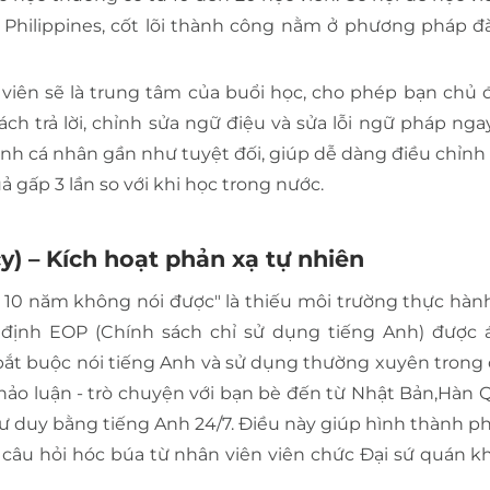
ại Philippines, cốt lõi thành công nằm ở phương pháp đà
ọc viên sẽ là trung tâm của buổi học, cho phép bạn chủ
ch trả lời, chỉnh sửa ngữ điệu và sửa lỗi ngữ pháp nga
rình cá nhân gần như tuyệt đối, giúp dễ dàng điều chỉnh
 gấp 3 lần so với khi học trong nước.
y) – Kích hoạt phản xạ tự nhiên
h 10 năm không nói được" là thiếu môi trường thực hành.
 định EOP (Chính sách chỉ sử dụng tiếng Anh) được
bắt buộc nói tiếng Anh và sử dụng thường xuyên trong 
 thảo luận - trò chuyện với bạn bè đến từ Nhật Bản,Hàn 
 duy bằng tiếng Anh 24/7. Điều này giúp hình thành ph
các câu hỏi hóc búa từ nhân viên viên chức Đại sứ quán 