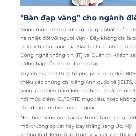
"Bàn đạp vàng” cho ngành điề
Mong muốn đến những quốc gia phát triển như
hạ nhiệt đối với người Việt - Đây không chỉ l
lại lợi ích cho quốc gia. Đặc biệt các nhóm n
Công nghệ thông tin (IT) và Quản trị Khách sạn
lương hấp dẫn thu hút nhân tài.
Tuy nhiên, một thực tế phũ phàng có đến 80% 
thiếu các chứng chỉ tiếng Anh quốc tế (IELTS
vàng, có nhiều năm kinh nghiệm thực tế nhưn
nổi mức điểm IELTS/PTE mục tiêu, hoặc không 
chủ doanh nghiệp nước ngoài.
Nếu học tiếng Anh tại các trung tâm trong nướ
môi trường cọ xát hay bay thẳng sang Úc, Mỹ…
khổng lồ, đi kèm rủi ro trượt visa cực cao thì x