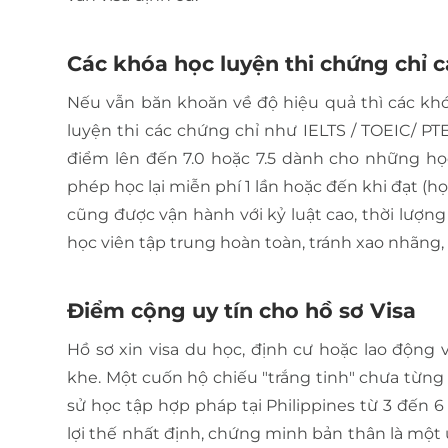
Các khóa học luyện thi chứng chỉ 
Nếu vẫn băn khoăn về độ hiệu quả thì các khó
luyện thi các chứng chỉ như IELTS / TOEIC/ P
điểm lên đến 7.0 hoặc 7.5 dành cho những học
phép học lại miễn phí 1 lần hoặc đến khi đạt (họ
cũng được vận hành với kỷ luật cao, thời lượng
học viên tập trung hoàn toàn, tránh xao nhãn
Điểm cộng uy tín cho hồ sơ Visa
Hồ sơ xin visa du học, định cư hoặc lao động
khe. Một cuốn hộ chiếu "trắng tinh" chưa từng 
sử học tập hợp pháp tại Philippines từ 3 đến 
lợi thế nhất định, chứng minh bản thân là một 