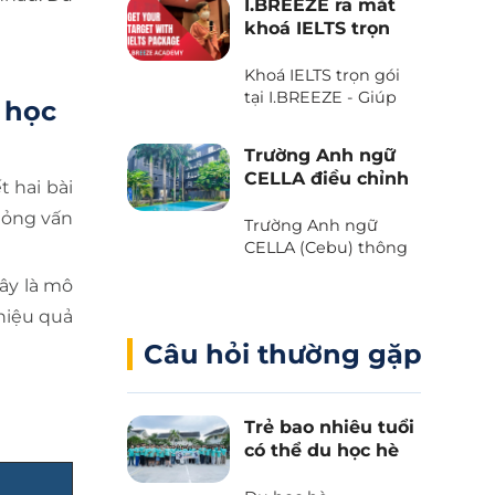
I.BREEZE ra mắt
thiên nhiên tươi đẹp
khoá IELTS trọn
của biển trời Cebu
gói
với Voucher “The
Khoá IELTS trọn gói
Island Day” do trường
tại I.BREEZE - Giúp
Anh ngữ B’Cebu
, học
tiết kiệm đến 2.080
dành tặng. Bạn đã
USD
sẵn sàng chưa?
Trường Anh ngữ
CELLA điều chỉnh
t hai bài
chương trình và
hỏng vấn
học phí 2025
Trường Anh ngữ
CELLA (Cebu) thông
báo những thay đổi
ây là mô
quan trọng liên quan
đến chương trình và
hiệu quả
học phí 2025.
Câu hỏi thường gặp
i
Trẻ bao nhiêu tuổi
có thể du học hè
Philippines?