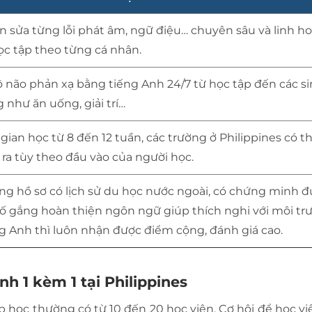
ên sửa từng lỗi phát âm, ngữ điệu… chuyên sâu và linh ho
c tập theo từng cá nhân.
 não phản xạ bằng tiếng Anh 24/7 từ học tập đến các s
 như ăn uống, giải trí…
i gian học từ 8 đến 12 tuần, các trường ở Philippines có 
 ra tùy theo đầu vào của người học.
ng hồ sơ có lịch sử du học nước ngoài, có chứng minh đ
cố gắng hoàn thiện ngôn ngữ giúp thích nghi với môi tr
ng Anh thì luôn nhận được điểm cộng, đánh giá cao.
h 1 kèm 1 tại Philippines
p học thường có từ 10 đến 20 học viên. Cơ hội để học vi