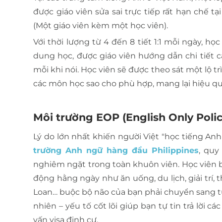
được giáo viên sửa sai trực tiếp rất hạn chế t
(Một giáo viên kèm một học viên).
Với thời lượng từ 4 đến 8 tiết 1:1 mỗi ngày, h
dung học, được giáo viên hướng dẫn chi tiết cá
mỗi khi nói. Học viên sẽ được theo sát một lộ t
các môn học sao cho phù hợp, mang lại hiệu quả
Môi trường EOP (English Only Polic
Lý do lớn nhất khiến người Việt "học tiếng An
trường Anh ngữ hàng đầu Philippines
, quy
nghiêm ngặt trong toàn khuôn viên. Học viên 
động hằng ngày như ăn uống, du lịch, giải trí,
Loan… buộc bộ não của bạn phải chuyển sang tư
nhiên – yếu tố cốt lõi giúp bạn tự tin trả lời 
vấn visa định cư.