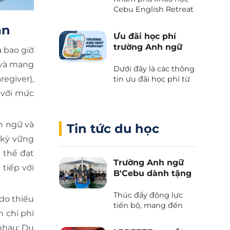
học phí, tiết kiệm tối
tại thiên đường
Cebu English Retreat
đa khi du học.
- Chương trình liên
biển Cebu
ạn
kết giữa Cebu Blue
Ưu đãi học phí
Ocean Academy và
trường Anh ngữ
 bao giờ
Phil English – Học
Philinter
tiếng Anh thực chiến
 và mang
Dưới đây là các thông
kết hợp du lịch, và
egiver),
tin ưu đãi học phí từ
trải nghiệm văn hóa
trường Anh ngữ
Philippines.
g với mức
Philinter tại Cebu
được Phil English cập
nhật liên tục.
n ngữ và
Tin tức du học
 kỳ vững
 thể đạt
Trường Anh ngữ
tiếp với
B'Cebu dành tặng
voucher “The
Island Day”
Thúc đẩy động lực
do thiếu
tiến bộ, mang đến
 chi phí
những trải nghiệm
văn hoá và tận hưởng
 nhau: Du