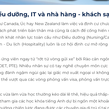
u dưỡng, IT và nhà hàng - khách s
 Canada, Úc hay New Zealand làm việc và định cư chưa
à cách phát triển bản thân mà cũng là cách để cống hiến
gành khát nhân lực toàn cầu như Điều dưỡng (Nursing/Car
 - Du lịch (Hospitality) luôn là cơ hội định cư mở rộn
ứng viên ngay từ “rớt từ vòng gửi xe” bởi Rào cản ngô
, OET, PTE). Nhiều nhân sự có tay nghề chuyên môn cực
g đành ngậm ngùi gác lại giấc mơ xuất ngoại vì không
thể vượt qua các vòng phỏng vấn visa, phỏng vấn trực 
c vừa làm vừa học thường kéo dài lê thê, hiệu quả thấp 
 tham gia các học khóa tiếng Anh dự bị ngốn một khoản
u hướng chiến lược đang được các chuyên gia di trú rỉ tai