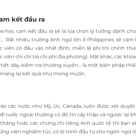
cam kết đầu ra
a học cam kết đầu ra sẽ là lựa chọn lý tưởng dành cho
TE… Rất nhiều trường Anh ngữ lớn ở Philippines sẽ cam
 viên có đầu vào nhất định, miễn lệ phí thi chính thứ
c viên chỉ chi trả chi phí địa phương). Mặt khác, các khó
 tiết dày, kiểm tra thường xuyên… là một biện pháp thi
g, mang lại kết quả như mong muốn.
 vào các nước như Mỹ, Úc, Canada…luôn được xét duyệt 
đi nước ngoài thường có độ tin cậy thấp và ngược lại kh
6 tháng hoặc các chứng chỉ tiếng Anh quốc tế thì bạn s
ứng viên nghiêm túc, có lộ trình đầu tư cho ngôn ngữ r