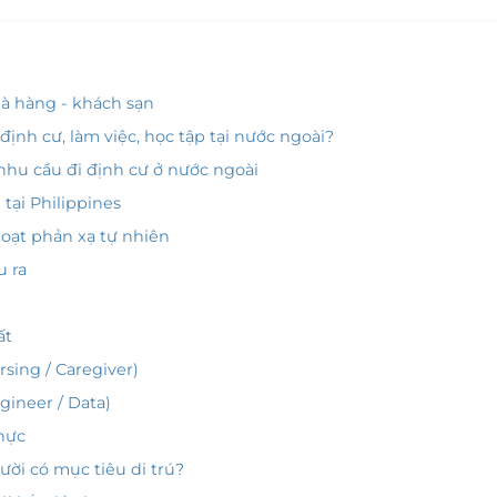
hà hàng - khách sạn
 định cư, làm việc, học tập tại nước ngoài?
 nhu cầu đi định cư ở nước ngoài
tại Philippines
hoạt phản xạ tự nhiên
u ra
ất
ing / Caregiver)
gineer / Data)
hực
ười có mục tiêu di trú?