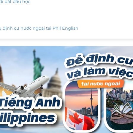
ới bắt đầu học
 định cư nước ngoài tại Phil English