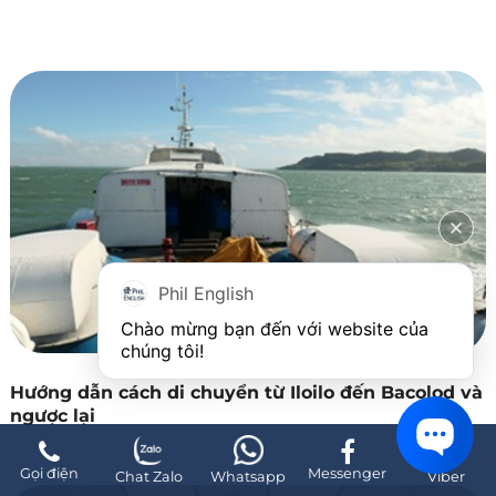
Phil English
Chào mừng bạn đến với website của 
chúng tôi!
Hướng dẫn cách di chuyển từ Iloilo đến Bacolod và
ngược lại
Gọi điện
Messenger
Chat Zalo
Whatsapp
Viber