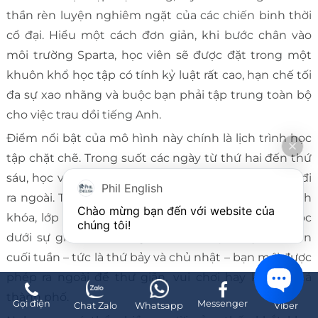
thần rèn luyện nghiêm ngặt của các chiến binh thời
cổ đại. Hiểu một cách đơn giản, khi bước chân vào
môi trường Sparta, học viên sẽ được đặt trong một
khuôn khổ học tập có tính kỷ luật rất cao, hạn chế tối
đa sự xao nhãng và buộc bạn phải tập trung toàn bộ
cho việc trau dồi tiếng Anh.
Điểm nổi bật của mô hình này chính là lịch trình học
tập chặt chẽ. Trong suốt các ngày từ thứ hai đến thứ
sáu, học viên hầu như không có thời gian rảnh để đi
Phil English
ra ngoài. Thay vào đó, bạn sẽ tham gia các lớp chính
Chào mừng bạn đến với website của 
khóa, lớp tự chọn, hoặc những giờ tự học bắt buộc
chúng tôi!
dưới sự giám sát của giáo viên và quản lý. Chỉ đến
cuối tuần – tức là thứ bảy và chủ nhật – bạn mới được
phép ra ngoài để thư giãn, vui chơi hay khám phá
thành phố.
Gọi điện
Messenger
Chat Zalo
Whatsapp
Viber