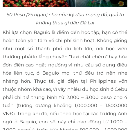
50 Peso (25 ngàn) cho nửa ký dâu mọng đỏ, quả to
không thua gì dâu Đà Lạt
Khi lựa chọn Baguio là điểm đến học tập, bạn có thể
hoàn toàn yên tâm về chi phí sinh hoạt. Không giống
như một số thành phố du lịch lớn, nơi học viên
thường phải lo lắng chuyện “taxi chặt chém” hay hóa
đơn điện cao ngất ngưởng vì nhu cầu sử dụng điều
hòa liên tục, ở Baguio mọi thứ đều trở nên nhẹ
nhàng hơn. Thực tế, giá điện tại Philippines vốn
thuộc nhóm khá cao, vì vậy nhiều du học sinh ở Cebu
phải chi trả trung bình từ 2.000 – 3.000 peso cho 4
tuần (tương đương khoảng 1,000.000 – 1.500.000
VNĐ). Trong khi đó, nếu theo học tại các trường Anh
ngữ ở Baguio, con số này chỉ dao động từ 1.000 –
2.000 peso/ 4 tuần, tức khoảng 500.000 – 1.000.000