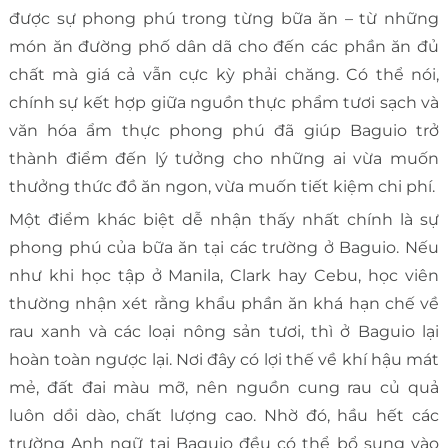
được sự phong phú trong từng bữa ăn – từ những
món ăn đường phố dân dã cho đến các phần ăn đủ
chất mà giá cả vẫn cực kỳ phải chăng. Có thể nói,
chính sự kết hợp giữa nguồn thực phẩm tươi sạch và
văn hóa ẩm thực phong phú đã giúp Baguio trở
thành điểm đến lý tưởng cho những ai vừa muốn
thưởng thức đồ ăn ngon, vừa muốn tiết kiệm chi phí.
Một điểm khác biệt dễ nhận thấy nhất chính là sự
phong phú của bữa ăn tại các trường ở Baguio. Nếu
như khi học tập ở Manila, Clark hay Cebu, học viên
thường nhận xét rằng khẩu phần ăn khá hạn chế về
rau xanh và các loại nông sản tươi, thì ở Baguio lại
hoàn toàn ngược lại. Nơi đây có lợi thế về khí hậu mát
mẻ, đất đai màu mỡ, nên nguồn cung rau củ quả
luôn dồi dào, chất lượng cao. Nhờ đó, hầu hết các
trường Anh ngữ tại Baguio đều có thể bổ sung vào