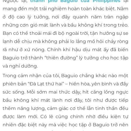
Ngược lại,
thành phố Baguio của Philippines
lại
mang đến một trải nghiệm hoàn toàn khác biệt. Nằm
ở độ cao lý tưởng, nơi đây quanh năm tràn ngập
những cơn gió mát lành và bầu không khí trong trẻo.
Bạn có thể thoải mái đi bộ ngoài trời, tận hưởng sự se
lạnh dễ chịu mà không phải lo lắng mồ hôi chảy ròng
rã như ở xứ nóng. Chính khí hậu dịu mát ấy đã biến
Baguio trở thành “thiên đường” lý tưởng cho học tập
và nghỉ dưỡng.
Trong cảm nhận của tôi, Baguio chẳng khác nào một
phiên bản “Đà Lạt thứ hai” – hiền hòa, yên bình và đầy
sức sống. Mỗi sớm mai thức dậy, hít căng lồng ngực
bầu không khí mát lành nơi đây, tôi như được tiếp
thêm năng lượng, cảm giác cơ thể lẫn tinh thần đều
được làm mới. Có lẽ cũng chính nhờ điều kiện tự
nhiên đặc biệt này mà việc học tập ở Baguio trở nên