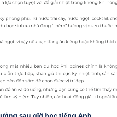
là lựa chọn tuyệt vời để giải nhiệt trong không khí nón
ỳ phong phú. Từ nước trái cây, nước ngọt, cocktail, cho
 du học sinh xa nhà đang “thèm” hương vị quen thuộc, mộ
á ngọt, vì vậy nếu bạn đang ăn kiêng hoặc không thích
rong mắt nhiều bạn du học Philippines chính là khôn
diễn trực tiếp, khán giả thì cực kỳ nhiệt tình, sẵn s
ạn nên đến sớm để chọn được vị trí đẹp.
n đồ ăn và đồ uống, nhưng bạn cũng có thể tìm thấy m
làm kỷ niệm. Tuy nhiên, các hoạt động giải trí ngoài ă
ưởng sau giờ học tiếng Anh