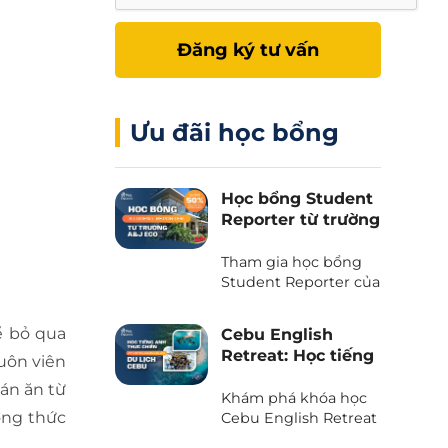
Đăng ký tư vấn
Ưu đãi học bổng
Học bổng Student
Reporter từ trường
A&J Eco - Giảm
50% học phí và chi
Tham gia học bổng
phí ăn ở
Student Reporter của
trường A&J Eco
campus - Chương
ể bỏ qua
Cebu English
trình độc quyền chỉ
Retreat: Học tiếng
uôn viên
có tại Phil English -
Anh kết hợp du
Miễn giảm ngay 50%
án ăn từ
lịch trải nghiệm
Khám phá khóa học
học phí, tiết kiệm tối
ởng thức
tại thiên đường
Cebu English Retreat
đa khi du học.
- Chương trình liên
biển Cebu