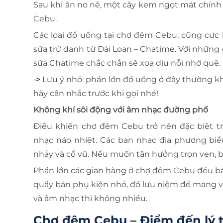
Sau khi ăn no nê, một cây kem ngọt mát chính 
Cebu.
Các loại đồ uống tại chợ đêm Cebu: cũng cực k
sữa trứ danh từ Đài Loan – Chatime. Với những
sữa Chatime chắc chắn sẽ xoa dịu nỗi nhớ quê.
Lưu ý nhỏ: phần lớn đồ uống ở đây thường kh
->
hãy cân nhắc trước khi gọi nhé!
Không khí sôi động với âm nhạc đường phố
Điều khiến chợ đêm Cebu trở nên đặc biệt t
nhạc náo nhiệt. Các ban nhạc địa phương biểu 
nhảy và cổ vũ. Nếu muốn tận hưởng trọn vẹn, b
Phần lớn các gian hàng ở chợ đêm Cebu đều bá
quầy bán phụ kiện nhỏ, đồ lưu niệm để mang về 
và âm nhạc thì không nhiều.
Chợ đêm Cebu – Điểm đến lý t