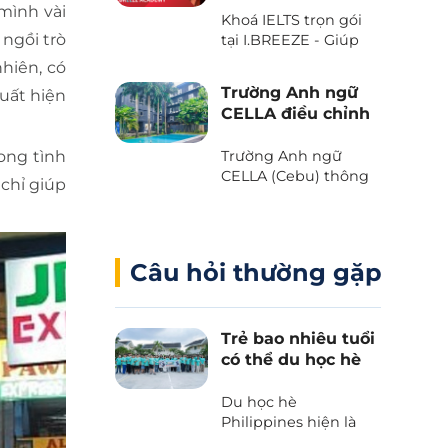
với Voucher “The
mình vài
Khoá IELTS trọn gói
Island Day” do trường
ngồi trò
tại I.BREEZE - Giúp
Anh ngữ B’Cebu
tiết kiệm đến 2.080
dành tặng. Bạn đã
hiên, có
USD
sẵn sàng chưa?
Trường Anh ngữ
uất hiện
CELLA điều chỉnh
chương trình và
học phí 2025
ong tình
Trường Anh ngữ
CELLA (Cebu) thông
 chỉ giúp
báo những thay đổi
quan trọng liên quan
đến chương trình và
học phí 2025.
Câu hỏi thường gặp
Trẻ bao nhiêu tuổi
có thể du học hè
Philippines?
Du học hè
Philippines hiện là
lựa chọn hàng đầu