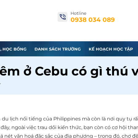
Hotline
0938 034 089
I, HỌC BỔNG
DANH SÁCH TRƯỜNG
KẾ HOẠCH HỌC TẬP
êm ở Cebu có gì thú v
?
u lịch nổi tiếng của Philippines mà còn là nơi quy tụ r
đây, ngoài việc trau dồi kiến thức, bạn còn có cơ hội tha
 nét văn hoá đặc sắc của địa phương – trong đó, chợ đ