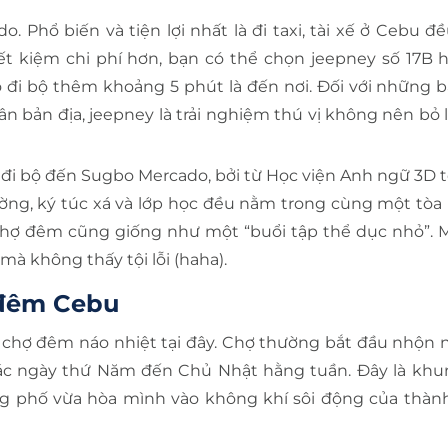
Phổ biến và tiện lợi nhất là đi taxi, tài xế ở Cebu đều
ết kiệm chi phí hơn, bạn có thể chọn jeepney số 17B h
ó đi bộ thêm khoảng 5 phút là đến nơi. Đối với những b
 bản địa, jeepney là trải nghiệm thú vị không nên bỏ 
đi bộ đến Sugbo Mercado, bởi từ Học viện Anh ngữ 3D tớ
trường, ký túc xá và lớp học đều nằm trong cùng một tòa
 chợ đêm cũng giống như một “buổi tập thể dục nhỏ”. 
mà không thấy tội lỗi (haha).
 đêm Cebu
chợ đêm náo nhiệt tại đây. Chợ thường bắt đầu nhộn n
o các ngày thứ Năm đến Chủ Nhật hằng tuần. Đây là khun
 phố vừa hòa mình vào không khí sôi động của thàn