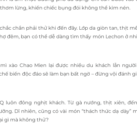
 thơm lừng, khiến chiếc bụng đói không thể kìm nén.
chắc chắn phải thử khi đến đây. Lớp da giòn tan, thịt m
chợ đêm, bạn có thể dễ dàng tìm thấy món Lechon ở nh
ì xào Chao Mien lại được nhiều du khách lẫn người
hế biến độc đáo sẽ làm bạn bất ngờ – đừng vội đánh gi
 luôn đông nghịt khách. Từ gà nướng, thịt xiên, đến
ỡng. Dĩ nhiên, cũng có vài món “thách thức dạ dày” m
ại gì mà không thử?