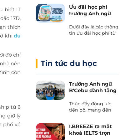
kết giữa Cebu Blue
Ưu đãi học phí
 biết IT
Ocean Academy và
trường Anh ngữ
Phil English – Học
oặc 17D,
Philinter
tiếng Anh thực chiến
ạn thích
Dưới đây là các thông
kết hợp du lịch, và
tin ưu đãi học phí từ
trải nghiệm văn hóa
lỡ khi
du
trường Anh ngữ
Philippines.
Philinter tại Cebu
được Phil English cập
i đó chỉ
nhật liên tục.
Tin tức du học
 nhà nên
Mình còn
Trường Anh ngữ
B'Cebu dành tặng
voucher “The
Island Day”
Thúc đẩy động lực
hịp từ 6
tiến bộ, mang đến
g giờ lý
những trải nghiệm
văn hoá và tận hưởng
h phố về
I.BREEZE ra mắt
thiên nhiên tươi đẹp
khoá IELTS trọn
của biển trời Cebu
gói