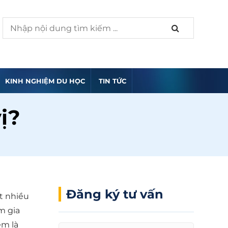
KINH NGHIỆM DU HỌC
TIN TỨC
ị?
Đăng ký tư vấn
ất nhiều
m gia
êm là