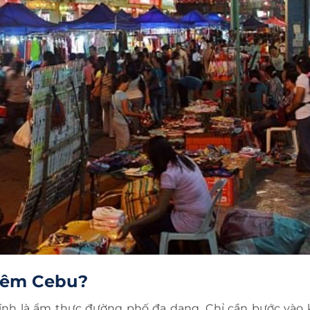
 đêm Cebu?
nh là ẩm thực đường phố đa dạng. Chỉ cần bước vào 