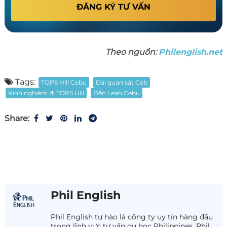
ĐĂNG KÝ TƯ VẤN
Theo nguồn:
Philenglish.net
Tags:
TOPS Hill Cebu
Đài quan sát Ceb
Kinh nghiệm đi TOPS Hill
Đền Leah Cebu
Share:
Phil English
Phil English tự hào là công ty uy tín hàng đầu
trong lĩnh vực tư vấn du học Philippines. Phil