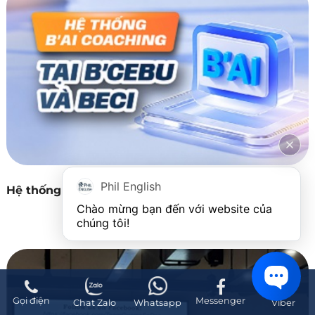
Phil English
Hệ thống B'AI coaching tại B'Cebu và Beci
Chào mừng bạn đến với website của 
chúng tôi!
Gọi điện
Messenger
Chat Zalo
Whatsapp
Viber