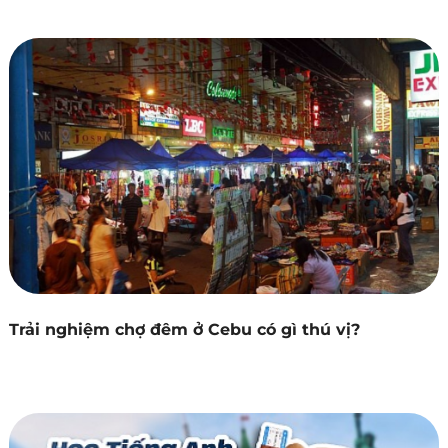
Trải nghiệm chợ đêm ở Cebu có gì thú vị?