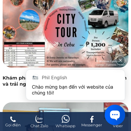
Phil English
Khám phá City Tour Cebu – Hành trình tham quan
và trải nghiệm văn hóa Philippines
Chào mừng bạn đến với website của 
chúng tôi!
Gọi điện
Messenger
Chat Zalo
Whatsapp
Viber