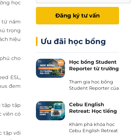
ường học
Đăng ký tư vấn
p từ năm
hú trọng
ách hiệu
Ưu đãi học bổng
 phú cho
Học bổng Student
Reporter từ trường
A&J Eco - Giảm
eed ESL,
50% học phí và chi
Tham gia học bổng
ampus đem
phí ăn ở
Student Reporter của
trường A&J Eco
campus - Chương
Cebu English
 tập tập
trình độc quyền chỉ
Retreat: Học tiếng
có tại Phil English -
c viên có
Anh kết hợp du
Miễn giảm ngay 50%
lịch trải nghiệm
Khám phá khóa học
học phí, tiết kiệm tối
tại thiên đường
Cebu English Retreat
đa khi du học.
c tập với
- Chương trình liên
biển Cebu