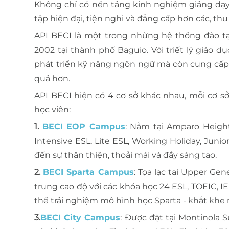
Không chỉ có nền tảng kinh nghiệm giảng dạy
tập hiện đại, tiện nghi và đẳng cấp hơn các, th
API BECI là một trong những hệ thống đào tạo 
2002 tại thành phố Baguio. Với triết lý giáo 
phát triển kỹ năng ngôn ngữ mà còn cung cấp m
quả hơn.
API BECI hiện có 4 cơ sở khác nhau, mỗi cơ 
học viên:
1.
BECI EOP Campus
: Nằm tại Amparo Heigh
Intensive ESL, Lite ESL, Working Holiday, Juni
đến sự thân thiện, thoải mái và đầy sáng tạo.
2.
BECI Sparta Campus
: Tọa lạc tại Upper Ge
trung cao độ với các khóa học 24 ESL, TOEIC, IE
thể trải nghiệm mô hình học Sparta - khắt khe
3.
BECI City Campus
: Được đặt tại Montinola S