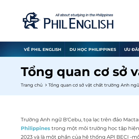
VỀ PHIL ENGLISH
DU HỌC PHILIPPINES
ƯU ĐÃ
Tổng quan cơ sở v
Trang chủ
Tổng quan cơ sở vật chất trường Anh ng
Trường Anh ngữ B'Cebu, tọa lạc trên đảo Mact
Philippines
trong một môi trường học tập hiện 
2023 và là một phần của hệ thống API BECI -mộ