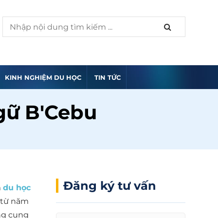
KINH NGHIỆM DU HỌC
TIN TỨC
gữ B'Cebu
Đăng ký tư vấn
m
du học
g từ năm
ang cung