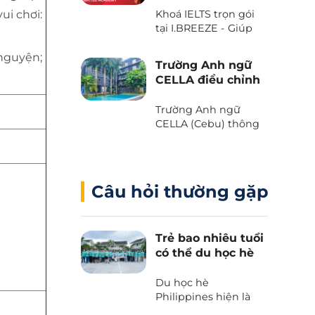
với Voucher “The
ui chơi:
Khoá IELTS trọn gói
Island Day” do trường
tại I.BREEZE - Giúp
Anh ngữ B’Cebu
tiết kiệm đến 2.080
dành tặng. Bạn đã
USD
nguyện;
sẵn sàng chưa?
Trường Anh ngữ
CELLA điều chỉnh
chương trình và
học phí 2025
Trường Anh ngữ
CELLA (Cebu) thông
báo những thay đổi
quan trọng liên quan
đến chương trình và
học phí 2025.
Câu hỏi thường gặp
Trẻ bao nhiêu tuổi
có thể du học hè
Philippines?
Du học hè
Philippines hiện là
lựa chọn hàng đầu