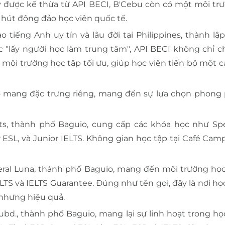
 được kế thừa từ API BECI, B'Cebu còn có một môi tr
u hút đông đảo học viên quốc tế.
tiếng Anh uy tín và lâu đời tại Philippines, thành lậ
dục "lấy người học làm trung tâm", API BECI không chỉ c
ôi trường học tập tối ưu, giúp học viên tiến bộ một c
sở mang đặc trưng riêng, mang đến sự lựa chọn phong
ts, thành phố Baguio, cung cấp các khóa học như Sp
or ESL, và Junior IELTS. Không gian học tập tại Café C
neral Luna, thành phố Baguio, mang đến môi trường học
LTS và IELTS Guarantee. Đúng như tên gọi, đây là nơi họ
 nhưng hiệu quả.
ubd., thành phố Baguio, mang lại sự linh hoạt trong họ