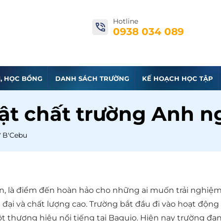
Hotline
0938 034 089
I, HỌC BỔNG
DANH SÁCH TRƯỜNG
KẾ HOẠCH HỌC TẬP
ật chất trường Anh n
ữ B'Cebu
an, là điểm đến hoàn hảo cho những ai muốn trải nghiệ
đại và chất lượng cao. Trường bắt đầu đi vào hoạt độn
t thương hiệu nổi tiếng tại Baguio. Hiện nay trường đ