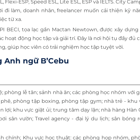
, Flexi-ESP, Speed ESL, Lite ESL, ESP và IELTS. City Cam
 đi làm, doanh nhân, freelancer muốn cải thiện kỹ nă
ệc từ xa.
API BECI, tọa lạc gần Mactan Newtown, được xây dựng
c hoạt động học tập và giải trí. Đây là nơi hội tụ đầy đủ cá
g, giúp học viên có trải nghiệm học tập tuyệt vời.
ờng Anh ngữ B’Cebu
; phòng lễ tân; sảnh nhà ăn; các phòng học nhóm với g
phê, phòng tập boxing, phòng tập gym; nhà trẻ - khu 
n lợi; khu vực giặt ủi; trung tâm dạy lặn; nhà hàng Hàn
ơi sân vườn; Travel agency - đại lý du lịch; sân bóng 
h chính; Khu vực học thuật: các phòng họp nhóm, ph