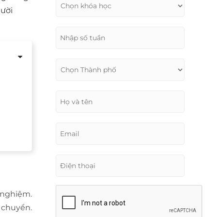
gười
 nghiệm.
 chuyển.