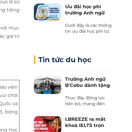
pus là sự
kết giữa Cebu Blue
Ưu đãi học phí
Ocean Academy và
ng tiếng
trường Anh ngữ
Phil English – Học
Philinter
tiếng Anh thực chiến
Dưới đây là các thông
kết hợp du lịch, và
 với mục
tin ưu đãi học phí từ
trải nghiệm văn hóa
c giá trị
trường Anh ngữ
Philippines.
Philinter tại Cebu
được Phil English cập
nhật liên tục.
Tin tức du học
Trường Anh ngữ
B'Cebu dành tặng
iáo viên
voucher “The
vui chơi
Island Day”
Thúc đẩy động lực
 Quốc và
tiến bộ, mang đến
những trải nghiệm
rổ, bóng
văn hoá và tận hưởng
I.BREEZE ra mắt
thiên nhiên tươi đẹp
khoá IELTS trọn
của biển trời Cebu
òng học
gói