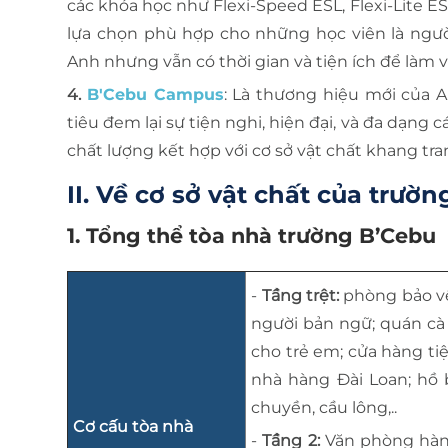
các khóa học như Flexi-Speed ESL, Flexi-Lite ESL
lựa chọn phù hợp cho những học viên là người
Anh nhưng vẫn có thời gian và tiện ích để làm vi
4.
B'Cebu Campus
: Là thương hiệu mới của 
tiêu đem lại sự tiện nghi, hiện đại, và đa dạng cá
chất lượng kết hợp với cơ sở vật chất khang tran
II. Về cơ sở vật chất của trư
1. Tổng thể tòa nhà trường B’Cebu
-
Tầng trệt:
phòng bảo vệ
người bản ngữ; quán cà 
cho trẻ em; cửa hàng tiệ
nhà hàng Đài Loan; hồ b
chuyền, cầu lông,..
Cơ cấu tòa nhà
-
Tầng 2:
Văn phòng hàn