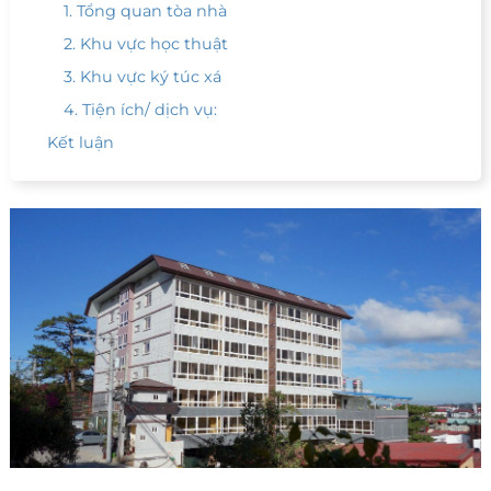
1. Tổng quan tòa nhà
2. Khu vực học thuật
3. Khu vực ký túc xá
4. Tiện ích/ dịch vụ:
Kết luận