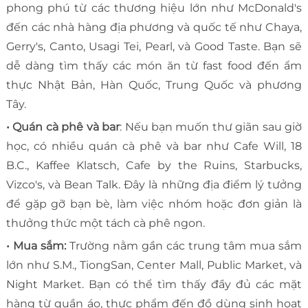
phong phú từ các thương hiệu lớn như McDonald's
đến các nhà hàng địa phương và quốc tế như Chaya,
Gerry's, Canto, Usagi Tei, Pearl, và Good Taste. Bạn sẽ
dễ dàng tìm thấy các món ăn từ fast food đến ẩm
thực Nhật Bản, Hàn Quốc, Trung Quốc và phương
Tây.
• Quán cà phê và bar
: Nếu bạn muốn thư giãn sau giờ
học, có nhiều quán cà phê và bar như Cafe Will, 18
B.C., Kaffee Klatsch, Cafe by the Ruins, Starbucks,
Vizco's, và Bean Talk. Đây là những địa điểm lý tưởng
để gặp gỡ bạn bè, làm việc nhóm hoặc đơn giản là
thưởng thức một tách cà phê ngon.
• Mua sắm:
Trường nằm gần các trung tâm mua sắm
lớn như S.M., TiongSan, Center Mall, Public Market, và
Night Market. Bạn có thể tìm thấy đầy đủ các mặt
hàng từ quần áo, thực phẩm đến đồ dùng sinh hoạt