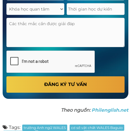
ĐĂNG KÝ TƯ VẤN
Theo nguồn:
Philenglish.net
Tags:
trường Anh ngữ WALES
cơ sở vật chất WALES Baguio