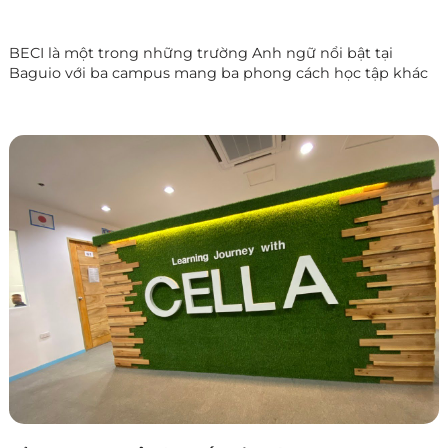
BECI là một trong những trường Anh ngữ nổi bật tại
Baguio với ba campus mang ba phong cách học tập khác
nhau: Sparta Campus chuyên sâu và kỷ luật, EOP Campus
giao tiếp tiếng Anh 24/7 và City Campus tự do, linh hoạt.