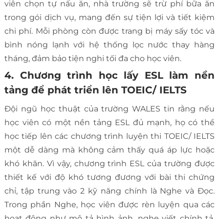
viên chọn tự nấu ăn, nhà trường sẽ trừ phí bữa ăn
trong gói dịch vụ, mang đến sự tiện lợi và tiết kiệm
chi phí. Mỗi phòng còn được trang bị máy sấy tóc và
bình nóng lạnh với hệ thống lọc nước thay hàng
tháng, đảm bảo tiện nghi tối đa cho học viên.
4. Chương trình học lấy ESL làm nền
tảng để phát triển lên TOEIC/ IELTS
Đội ngũ học thuật của trường WALES tin rằng nếu
học viên có một nền tảng ESL đủ mạnh, họ có thể
học tiếp lên các chương trình luyện thi TOEIC/ IELTS
một dễ dàng mà không cảm thấy quá áp lực hoặc
khó khăn. Vì vậy, chương trình ESL của trường được
thiết kế với độ khó tương đương với bài thi chứng
chỉ, tập trung vào 2 kỹ năng chính là Nghe và Đọc.
Trong phần Nghe, học viên được rèn luyện qua các
hoạt động như mô tả hình ảnh, nghe viết chính tả,