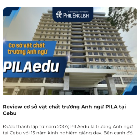
hoặc sân vườn thoáng mát, rất thích hợp với những ai yêu
thích không gian thiên nhiên. Hãy cùng Phil English tìm
hiểu về những nét nổi bật trong các khóa học cũng như
cơ sở vật chất của trường nhé!
Review cơ sở vật chất trường Anh ngữ PILA tại
Cebu
Được thành lập từ năm 2007, PILAedu là trường Anh ngữ
tại Cebu với 15 năm kinh nghiệm giảng dạy. Bên cạnh đó,
trường sở hữu cơ sở vật chất theo tiêu chuẩn căn hộ cao