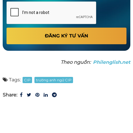
ĐĂNG KÝ TƯ VẤN
Theo nguồn:
Philenglish.net
Tags:
CIP
trường anh ngữ CIP
Share: