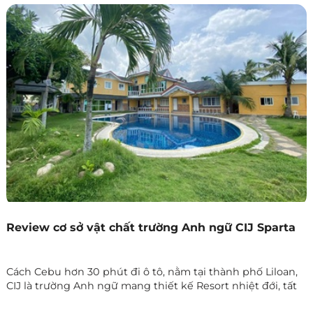
muốn nâng cao kỹ năng tiếng Anh trong một không gian
yên tĩnh và thoải mái.
Review cơ sở vật chất trường Anh ngữ CIJ Sparta
Cách Cebu hơn 30 phút đi ô tô, nằm tại thành phố Liloan,
CIJ là trường Anh ngữ mang thiết kế Resort nhiệt đới, tất
cả các phòng ký túc xá của trường đều có tầm nhìn ra biển