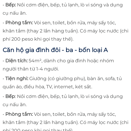
•
Bếp:
Nồi cơm điện, bếp, tủ lạnh, lò vi sóng và dụng
cụ nấu ăn.
•
Phòng tắm:
Vòi sen, toilet, bồn rửa, máy sấy tóc,
khăn tắm (thay 2 lần hàng tuần). Có máy lọc nước (chi
phí 200 peso khi gọi thay thế).
Căn hộ gia đình đôi - ba - bốn loại A
•
Diện tích:
54m², dành cho gia đình hoặc nhóm
người thân từ 1-4 người.
•
Tiện nghi:
Giường (có giường phụ), bàn ăn, sofa, tủ
quần áo, điều hòa, TV, internet, két sắt.
•
Bếp
: Nồi cơm điện, bếp, tủ lạnh, lò vi sóng và dụng
cụ nấu ăn.
•
Phòng tắm:
Vòi sen, toilet, bồn rửa, máy sấy tóc,
khăn tắm (thay 2 lần hàng tuần). Có máy lọc nước (chi
phí 200 peso khi gọi thay thế).