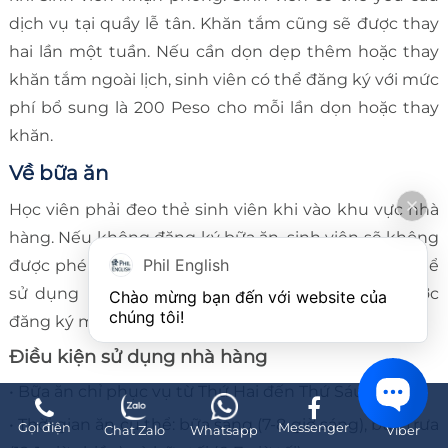
dịch vụ tại quầy lễ tân. Khăn tắm cũng sẽ được thay
hai lần một tuần. Nếu cần dọn dẹp thêm hoặc thay
khăn tắm ngoài lịch, sinh viên có thể đăng ký với mức
phí bổ sung là 200 Peso cho mỗi lần dọn hoặc thay
khăn.
Về bữa ăn
Học viên phải đeo thẻ sinh viên khi vào khu vực nhà
hàng. Nếu không đăng ký bữa ăn, sinh viên sẽ không
Phil English
được phép sử dụng khu vực nhà hàng và chỉ có thể
sử dụng khu căng tin. Bữa ăn tại chỗ có thể được
Chào mừng bạn đến với website của 
chúng tôi!
đăng ký mỗi bốn tuần một lần.
Điều kiện sử dụng nhà hàng
• Bữa ăn chỉ phục vụ từ Thứ Hai đến Thứ Sáu.
• Thời gian ăn cụ thể: bữa sáng (7-8 giờ sáng), bữa trưa
Gọi điện
Messenger
Chat Zalo
Whatsapp
Viber