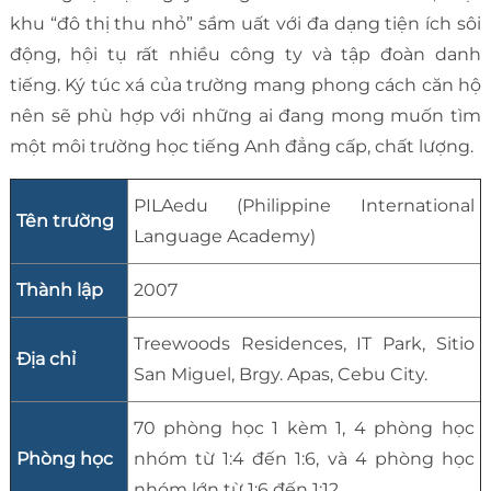
khu “đô thị thu nhỏ” sầm uất với đa dạng tiện ích sôi
động, hội tụ rất nhiều công ty và tập đoàn danh
tiếng. Ký túc xá của trường mang phong cách căn hộ
nên sẽ phù hợp với những ai đang mong muốn tìm
một môi trường học tiếng Anh đẳng cấp, chất lượng.
PILAedu (Philippine International
Tên trường
Language Academy)
Thành lập
2007
Treewoods Residences, IT Park, Sitio
Địa chỉ
San Miguel, Brgy. Apas, Cebu City.
70 phòng học 1 kèm 1, 4 phòng học
Phòng học
nhóm từ 1:4 đến 1:6, và 4 phòng học
nhóm lớn từ 1:6 đến 1:12