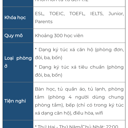
ESL, TOEIC, TOEFL, IELTS, Junior,
Khóa học
Parents
Quy mô
Khoảng 300 học viên
* Dạng ký túc xá căn hộ (phòng đơn,
đôi, ba, bốn)
Loại phòng
ở
* Dạng ký túc xá tiêu chuẩn (phòng
đôi, ba, bốn)
Bàn học, tủ quần áo, tủ lạnh, phòng
tắm (phòng 4 người dùng chung
Tiện nghi
phòng tắm), bếp (chỉ có trong ký túc
xá dạng căn hộ), điều hòa, wifi
* Thứ Hai - Thứ Năm/Chủ Nhật: 22:00