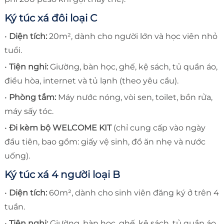
Ký túc xá đôi loại C
•
Diện tích:
20m², dành cho người lớn và học viên nhỏ
tuổi.
•
Tiện nghi:
Giường, bàn học, ghế, kệ sách, tủ quần áo,
điều hòa, internet và tủ lạnh (theo yêu cầu).
•
Phòng tắm:
Máy nước nóng, vòi sen, toilet, bồn rửa,
máy sấy tóc.
•
Đi kèm bộ WELCOME KIT
(chỉ cung cấp vào ngày
đầu tiên, bao gồm: giấy vệ sinh, đồ ăn nhẹ và nước
uống).
Ký túc xá 4 người loại B
•
Diện tích:
60m², dành cho sinh viên đăng ký ở trên 4
tuần.
•
Tiện nghi:
Giường, bàn học, ghế, kệ sách, tủ quần áo,