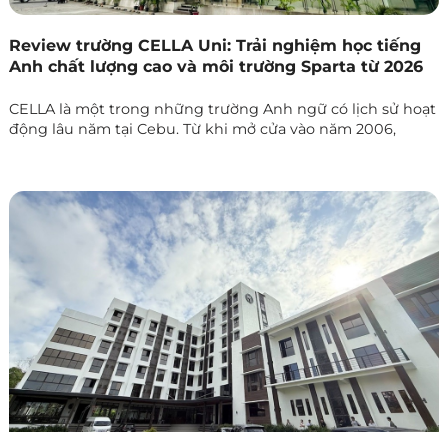
Review trường CELLA Uni: Trải nghiệm học tiếng
Anh chất lượng cao và môi trường Sparta từ 2026
CELLA là một trong những trường Anh ngữ có lịch sử hoạt
động lâu năm tại Cebu. Từ khi mở cửa vào năm 2006,
trường đã đồng hành và đào tạo hơn 15.000 học viên đến
khi hoàn thành chương trình. Năm 2017, CELLA mở rộng
với cơ sở UNI hiện đại tọa lạc tại khu Talamban – một khu
vực yên bình và an toàn, mang đến cho học viên không
gian học tập thoáng đãng, sạch sẽ và đầy đủ tiện nghi.