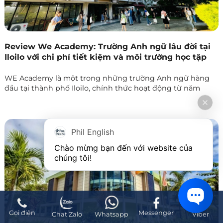
Review We Academy: Trường Anh ngữ lâu đời tại
Iloilo với chi phí tiết kiệm và môi trường học tập
ấm cúng
WE Academy là một trong những trường Anh ngữ hàng
đầu tại thành phố Iloilo, chính thức hoạt động từ năm
2003 và sở hữu nền tảng phát triển vững chắc qua nhiều
năm. Chương trình học được dẫn dắt bởi đội ngũ giáo viên
giàu kinh nghiệm, với thời gian giảng dạy trung bình lên
đến khoảng 9 năm
Phil English
Chào mừng bạn đến với website của 
chúng tôi!
Gọi điện
Messenger
Chat Zalo
Whatsapp
Viber