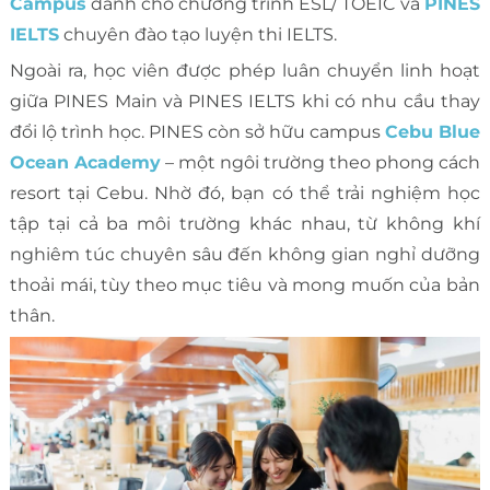
Campus
dành cho chương trình ESL/ TOEIC và
PINES
IELTS
chuyên đào tạo luyện thi IELTS.
Ngoài ra, học viên được phép luân chuyển linh hoạt
giữa PINES Main và PINES IELTS khi có nhu cầu thay
đổi lộ trình học. PINES còn sở hữu campus
Cebu Blue
Ocean Academy
– một ngôi trường theo phong cách
resort tại Cebu. Nhờ đó, bạn có thể trải nghiệm học
tập tại cả ba môi trường khác nhau, từ không khí
nghiêm túc chuyên sâu đến không gian nghỉ dưỡng
thoải mái, tùy theo mục tiêu và mong muốn của bản
thân.