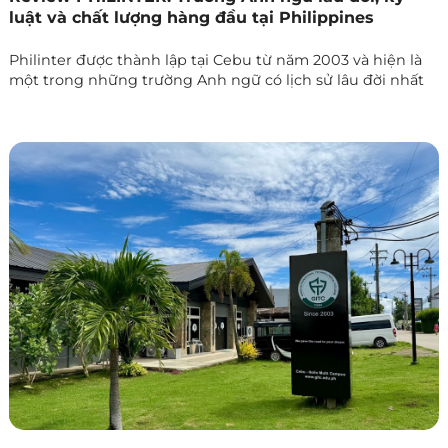
luật và chất lượng hàng đầu tại Philippines
Philinter được thành lập tại Cebu từ năm 2003 và hiện là
một trong những trường Anh ngữ có lịch sử lâu đời nhất
tại khu vực. Với uy tín đã được khẳng định qua thời gian,
trường trở thành “chuẩn mực” mà nhiều học viện ngôn
ngữ khác tham khảo và noi theo.