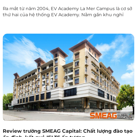
Ra mắt từ năm 2004, EV Academy La Mer Campus là cơ sở
thứ hai của hệ thống EV Academy. Nằm gần khu nghỉ
dưỡng nổi tiếng trên đảo Mactan, EV La Mer sở hữu không
gian học tập lý tưởng, nơi học viên vừa nâng cao năng lực
tiếng Anh vừa tận hưởng môi trường sống xanh – an toàn
– tiện nghi.
Review trường SMEAG Capital: Chất lượng đào tạo