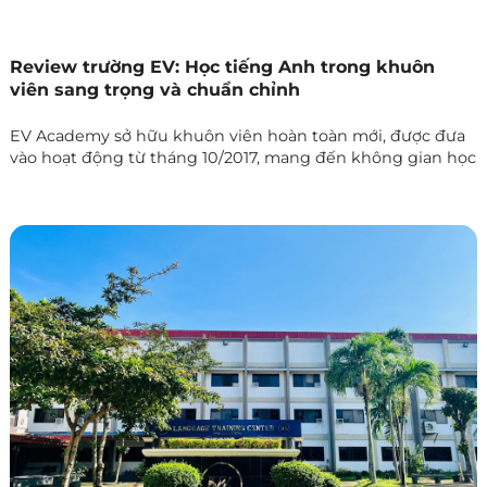
Review trường EV: Học tiếng Anh trong khuôn
viên sang trọng và chuẩn chỉnh
EV Academy sở hữu khuôn viên hoàn toàn mới, được đưa
vào hoạt động từ tháng 10/2017, mang đến không gian học
tập hiện đại và tối ưu cho học viên. Thành lập từ năm
2004, EV đã tích lũy bề dày kinh nghiệm trong đào tạo
tiếng Anh và không ngừng nâng cao chất lượng giảng dạy
qua từng năm.