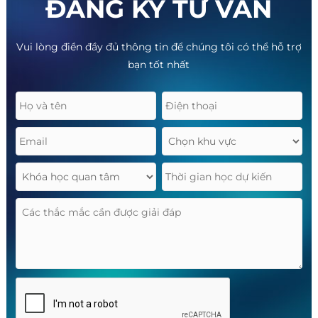
ĐĂNG KÝ TƯ VẤN
Vui lòng điền đầy đủ thông tin để chúng tôi có thể hỗ trợ
bạn tốt nhất