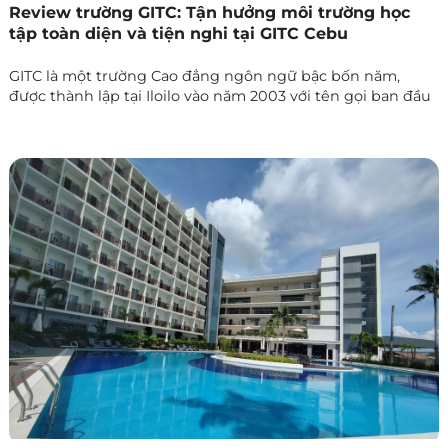
Review trường GITC: Tận hưởng môi trường học
tập toàn diện và tiện nghi tại GITC Cebu
GITC là một trường Cao đẳng ngôn ngữ bậc bốn năm,
được thành lập tại Iloilo vào năm 2003 với tên gọi ban đầu
là C&C Language School, tập trung tuyển sinh học viên
trong nước. Đến năm 2025, trường mở thêm cơ sở tại
Cebu và bắt đầu chào đón sinh viên quốc tế tại cả hai cơ
sở, Iloilo và Cebu