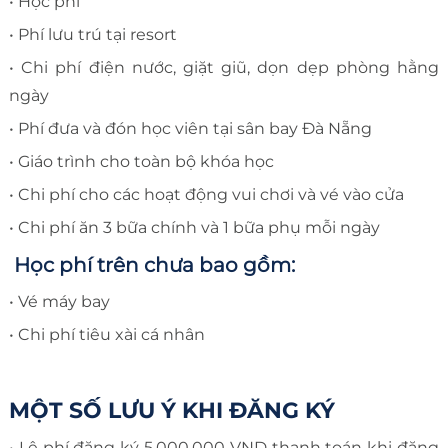
• Học phí
• Phí lưu trú tại resort
• Chi phí điện nước, giặt giũ, dọn dẹp phòng hằng
ngày
• Phí đưa và đón học viên tại sân bay Đà Nẵng
• Giáo trình cho toàn bộ khóa học
• Chi phí cho các hoạt động vui chơi và vé vào cửa
• Chi phí ăn 3 bữa chính và 1 bữa phụ mỗi ngày
Học phí trên chưa bao gồm:
• Vé máy bay
• Chi phí tiêu xài cá nhân
MỘT SỐ LƯU Ý KHI ĐĂNG KÝ
• Lệ phí đăng ký 5,000,000 VND thanh toán khi đăng