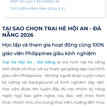
MỘT SỐ LƯU Ý KHI ĐĂNG KÝ
THƯ VIỆN HÌNH ẢNH (Click ⇓⇓)
TẠI SAO CHỌN TRẠI HÈ HỘI AN - ĐÀ
NẴNG 2026
Học tập và tham gia hoạt động cùng 100%
giáo viên Philippines giàu kinh nghiệm
Trại hè Hội An - Đà Nẵng
là mô hình trại hè tiếng
Anh được tổ chức với sự tham gia giảng dạy của 100%
giáo viên Philippines - Những người được tuyển chọn
kỹ lưỡng với background và kinh nghiệm dày dặn.
Học viên được rèn luyện đầy đủ các nhóm kỹ năng
ngôn ngữ bao gồm nghe, nói, đọc, viết theo hình
thức nhóm nhỏ, chú trọng thực tiễn, hướng đến mục