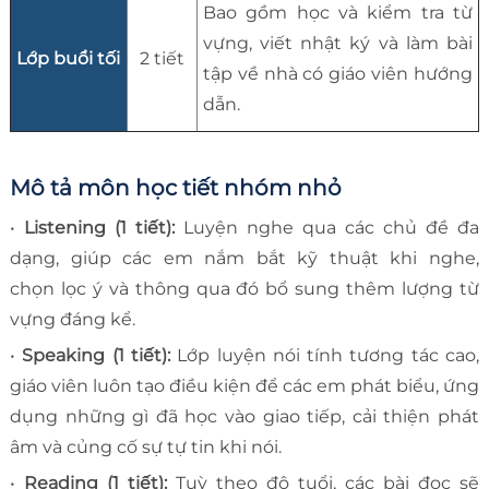
Bao gồm học và kiểm tra từ
vựng, viết nhật ký và làm bài
Lớp buổi tối
2 tiết
tập về nhà có giáo viên hướng
dẫn.
Mô tả môn học tiết nhóm nhỏ
•
Listening (1 tiết):
Luyện nghe qua các chủ đề đa
dạng, giúp các em nắm bắt kỹ thuật khi nghe,
chọn lọc ý và thông qua đó bổ sung thêm lượng từ
vựng đáng kể.
•
Speaking (1 tiết):
Lớp luyện nói tính tương tác cao,
giáo viên luôn tạo điều kiện để các em phát biểu, ứng
dụng những gì đã học vào giao tiếp, cải thiện phát
âm và củng cố sự tự tin khi nói.
•
Reading (1 tiết):
Tuỳ theo độ tuổi, các bài đọc sẽ