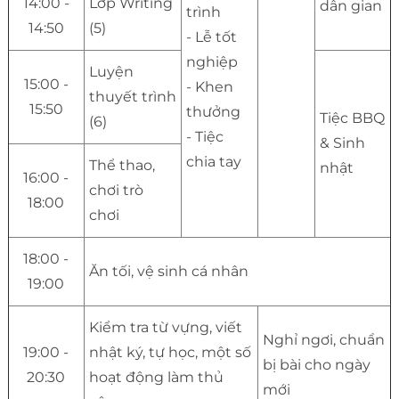
14:00 -
Lớp Writing
dân gian
trình
14:50
(5)
- Lễ tốt
nghiệp
Luyện
15:00 -
- Khen
thuyết trình
15:50
thưởng
Tiệc BBQ
(6)
- Tiệc
& Sinh
chia tay
Thể thao,
nhật
16:00 -
chơi trò
18:00
chơi
18:00 -
Ăn tối, vệ sinh cá nhân
19:00
Kiểm tra từ vựng, viết
Nghỉ ngơi, chuẩn
19:00 -
nhật ký, tự học, một số
bị bài cho ngày
20:30
hoạt động làm thủ
mới