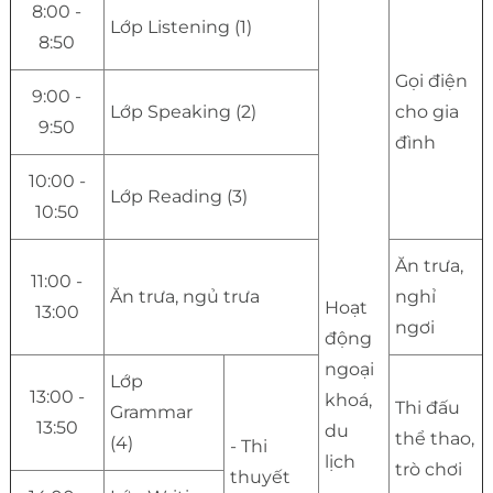
8:00 -
Lớp Listening (1)
8:50
Gọi điện
9:00 -
Lớp Speaking (2)
cho gia
9:50
đình
10:00 -
Lớp Reading (3)
10:50
Ăn trưa,
11:00 -
Ăn trưa, ngủ trưa
nghỉ
Hoạt
13:00
ngơi
động
ngoại
Lớp
13:00 -
khoá,
Thi đấu
Grammar
13:50
du
thể thao,
(4)
- Thi
lịch
trò chơi
thuyết