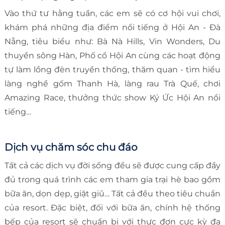
Vào thứ tư hằng tuần, các em sẽ có cơ hội vui chơi,
khám phá những địa điểm nổi tiếng ở Hội An - Đà
Nẵng, tiêu biểu như: Bà Nà Hills, Vin Wonders, Du
thuyền sông Hàn, Phố cổ Hội An cùng các hoạt động
tự làm lồng đèn truyền thống, thăm quan - tìm hiểu
làng nghề gốm Thanh Hà, làng rau Trà Quế, chơi
Amazing Race, thưởng thức show Ký Ức Hội An nổi
tiếng…
Dịch vụ chăm sóc chu đáo
Tất cả các dịch vụ đời sống đều sẽ được cung cấp đầy
đủ trong quá trình các em tham gia trại hè bao gồm
bữa ăn, dọn dẹp, giặt giũ… Tất cả đều theo tiêu chuẩn
của resort. Đặc biệt, đối với bữa ăn, chính hệ thống
bếp của resort sẽ chuẩn bị với thực đơn cực kỳ đa