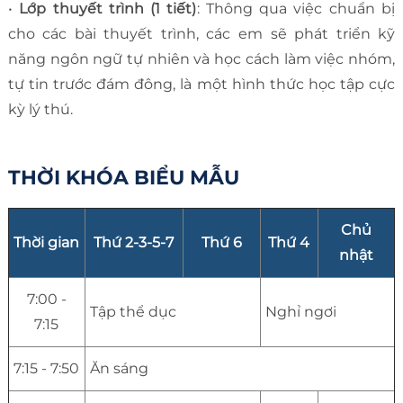
•
Lớp thuyết trình (1 tiết)
: Thông qua việc chuẩn bị
cho các bài thuyết trình, các em sẽ phát triển kỹ
năng ngôn ngữ tự nhiên và học cách làm việc nhóm,
tự tin trước đám đông, là một hình thức học tập cực
kỳ lý thú.
THỜI KHÓA BIỂU MẪU
Chủ
Thời gian
Thứ 2-3-5-7
Thứ 6
Thứ 4
nhật
7:00 -
Tập thể dục
Nghỉ ngơi
7:15
7:15 - 7:50
Ăn sáng