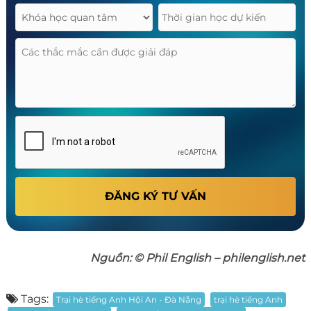
ĐĂNG KÝ TƯ VẤN
Nguồn: © Phil English – philenglish.net
Tags:
Trại hè tiếng Anh Hội An - Đà Nẵng
trại hè tiếng Anh