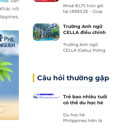
ines
vẫn
với Voucher “The
Khoá IELTS trọn gói
Island Day” do trường
 Khác với
tại I.BREEZE - Giúp
Anh ngữ B’Cebu
lippines,
tiết kiệm đến 2.080
dành tặng. Bạn đã
USD
sẵn sàng chưa?
Trường Anh ngữ
CELLA điều chỉnh
chương trình và
học phí 2025
Trường Anh ngữ
CELLA (Cebu) thông
báo những thay đổi
quan trọng liên quan
đến chương trình và
học phí 2025.
Câu hỏi thường gặp
Trẻ bao nhiêu tuổi
có thể du học hè
Philippines?
Du học hè
Philippines hiện là
lựa chọn hàng đầu