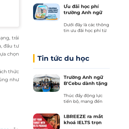
kết giữa Cebu Blue
Ưu đãi học phí
Ocean Academy và
trường Anh ngữ
Phil English – Học
Philinter
tiếng Anh thực chiến
Dưới đây là các thông
kết hợp du lịch, và
tin ưu đãi học phí từ
trải nghiệm văn hóa
trường Anh ngữ
Philippines.
ng, trải
Philinter tại Cebu
, đầu tư
được Phil English cập
nhật liên tục.
lựa chọn
Tin tức du học
ách thức
Trường Anh ngữ
cũng như
B'Cebu dành tặng
voucher “The
Island Day”
Thúc đẩy động lực
tiến bộ, mang đến
những trải nghiệm
văn hoá và tận hưởng
I.BREEZE ra mắt
thiên nhiên tươi đẹp
khoá IELTS trọn
của biển trời Cebu
gói