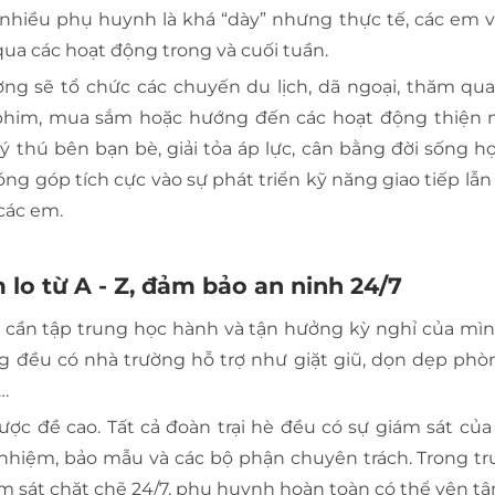
 nhiều phụ huynh là khá “dày” nhưng thực tế, các em 
 qua các hoạt động trong và cuối tuần.
ờng sẽ tổ chức các chuyến du lịch, dã ngoại, thăm qu
xem phim, mua sắm hoặc hướng đến các hoạt động thiện
ý thú bên bạn bè, giải tỏa áp lực, cân bằng đời sống h
g góp tích cực vào sự phát triển kỹ năng giao tiếp lẫn
 các em.
 lo từ A - Z, đảm bảo an ninh 24/7
ỉ cần tập trung học hành và tận hưởng kỳ nghỉ của mình
g đều có nhà trường hỗ trợ như giặt giũ, dọn dẹp phò
g…
ợc đề cao. Tất cả đoàn trại hè đều có sự giám sát của
nhiệm, bảo mẫu và các bộ phận chuyên trách. Trong tr
ám sát chặt chẽ 24/7, phụ huynh hoàn toàn có thể yên tâ