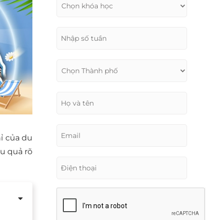
ỉ của du
ệu quả rõ