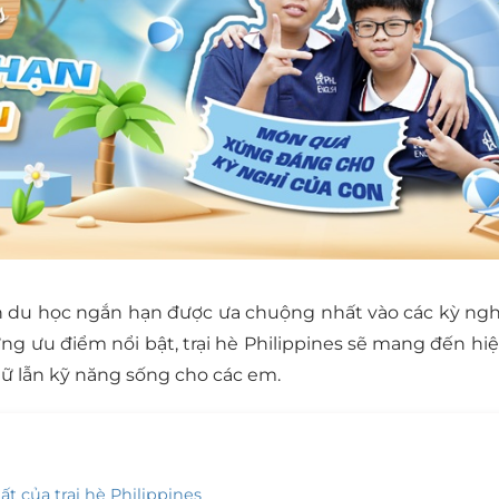
rình du học ngắn hạn được ưa chuộng nhất vào các kỳ ngh
ững ưu điểm nổi bật, trại hè Philippines sẽ mang đến hi
gữ lẫn kỹ năng sống cho các em.
ất của trại hè Philippines