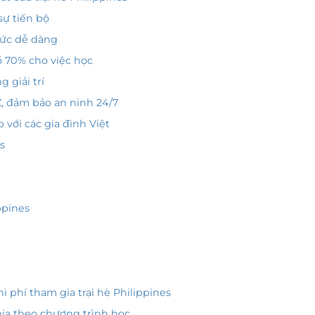
sự tiến bộ
hức dễ dàng
bổ 70% cho việc học
 giải trí
 Z, đảm bảo an ninh 24/7
 với các gia đình Việt
es
ppines
i phí tham gia trại hè Philippines
chia theo chương trình học