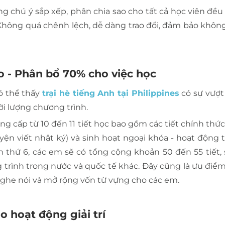
chú ý sắp xếp, phân chia sao cho tất cả học viên đều
 Không quá chênh lệch, dễ dàng trao đổi, đảm bảo không
ao - Phân bổ 70% cho việc học
có thể thấy
trại hè tiếng Anh tại Philippines
có sự vượt 
hời lượng chương trình.
g cấp từ 10 đến 11 tiết học bao gồm các tiết chính thức,
luyện viết nhật ký) và sinh hoạt ngoại khóa - hoạt động 
n thứ 6, các em sẽ có tổng cộng khoản 50 đến 55 tiết,
 trình trong nước và quốc tế khác. Đây cũng là ưu điểm 
 nghe nói và mở rộng vốn từ vựng cho các em.
o hoạt động giải trí