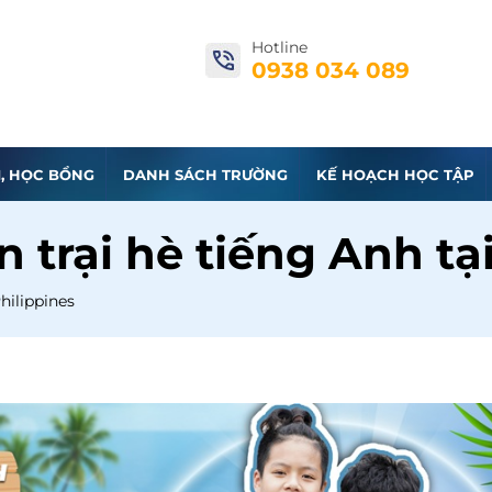
Hotline
0938 034 089
I, HỌC BỔNG
DANH SÁCH TRƯỜNG
KẾ HOẠCH HỌC TẬP
 trại hè tiếng Anh tạ
hilippines