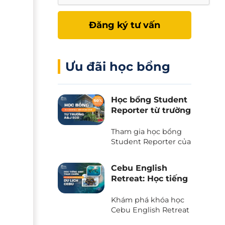
Đăng ký tư vấn
Ưu đãi học bổng
Học bổng Student
Reporter từ trường
A&J Eco - Giảm
50% học phí và chi
Tham gia học bổng
phí ăn ở
Student Reporter của
trường A&J Eco
campus - Chương
Cebu English
trình độc quyền chỉ
Retreat: Học tiếng
có tại Phil English -
Anh kết hợp du
Miễn giảm ngay 50%
lịch trải nghiệm
Khám phá khóa học
học phí, tiết kiệm tối
tại thiên đường
Cebu English Retreat
đa khi du học.
- Chương trình liên
biển Cebu