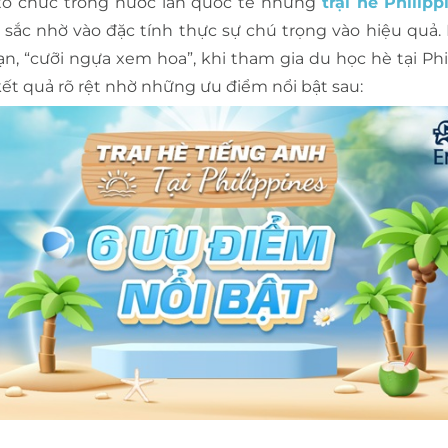
c tổ chức trong nước lẫn quốc tế nhưng
trại hè Philipp
âu sắc nhờ vào đặc tính thực sự chú trọng vào hiệu quả.
n, “cưỡi ngựa xem hoa”, khi tham gia du học hè tại Phi
ết quả rõ rệt nhờ những ưu điểm nổi bật sau: