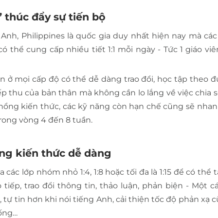
” thúc đẩy sự tiến bộ
 Anh, Philippines là quốc gia duy nhất hiện nay mà cá
 có thể cung cấp nhiều tiết 1:1 mỗi ngày - Tức 1 giáo v
n ở mọi cấp độ có thể dễ dàng trao đổi, học tập theo 
ếp thu của bản thân mà không cần lo lắng về việc chia 
c lỗ hổng kiến thức, các kỹ năng còn hạn chế cũng sẽ nh
rong vòng 4 đến 8 tuần.
ụng kiến thức dễ dàng
 các lớp nhóm nhỏ 1:4, 1:8 hoặc tối đa là 1:15 để có thể
 tiếp, trao đổi thông tin, thảo luận, phản biện - Một 
 tự tin hơn khi nói tiếng Anh, cải thiện tốc độ phản xạ
sống…