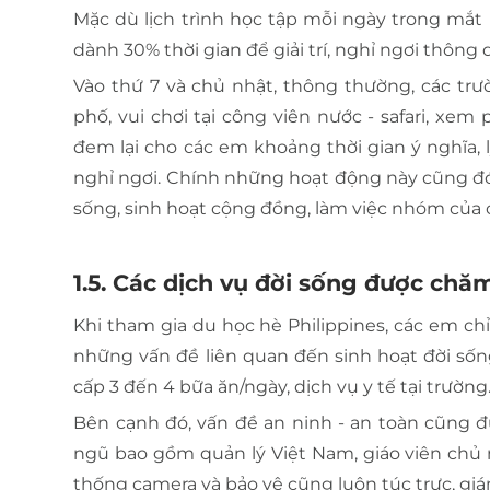
Mặc dù lịch trình học tập mỗi ngày trong mắt
dành 30% thời gian để giải trí, nghỉ ngơi thông
Vào thứ 7 và chủ nhật, thông thường, các trư
phố, vui chơi tại công viên nước - safari, 
đem lại cho các em khoảng thời gian ý nghĩa, l
nghỉ ngơi. Chính những hoạt động này cũng đón
sống, sinh hoạt cộng đồng, làm việc nhóm của
1.5. Các dịch vụ đời sống được chăm
Khi tham gia du học hè Philippines, các em ch
những vấn đề liên quan đến sinh hoạt đời sốn
cấp 3 đến 4 bữa ăn/ngày, dịch vụ y tế tại trườn
Bên cạnh đó, vấn đề an ninh - an toàn cũng đư
ngũ bao gồm quản lý Việt Nam, giáo viên chủ 
thống camera và bảo vệ cũng luôn túc trực, gi