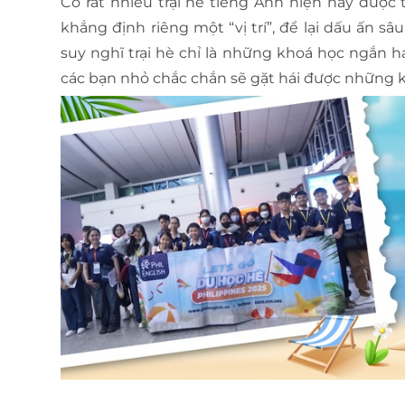
Có rất nhiều trại hè tiếng Anh hiện nay đượ
khẳng định riêng một “vị trí”, để lại dấu ấn s
suy nghĩ trại hè chỉ là những khoá học ngắn hạ
các bạn nhỏ chắc chắn sẽ gặt hái được những k