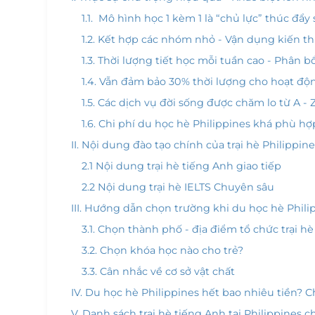
1.1. Mô hình học 1 kèm 1 là “chủ lực” thúc đẩy 
1.2. Kết hợp các nhóm nhỏ - Vận dụng kiến t
1.3. Thời lượng tiết học mỗi tuần cao - Phân 
1.4. Vẫn đảm bảo 30% thời lượng cho hoạt động
1.5. Các dịch vụ đời sống được chăm lo từ A -
1.6. Chi phí du học hè Philippines khá phù hợp
II. Nội dung đào tạo chính của trại hè Philippin
2.1 Nội dung trại hè tiếng Anh giao tiếp
2.2 Nội dung trại hè IELTS Chuyên sâu
III. Hướng dẫn chọn trường khi du học hè Phili
3.1. Chọn thành phố - địa điểm tổ chức trại hè
3.2. Chọn khóa học nào cho trẻ?
3.3. Cân nhắc về cơ sở vật chất
IV. Du học hè Philippines hết bao nhiêu tiền? Ch
V. Danh sách trại hè tiếng Anh tại Philippines 