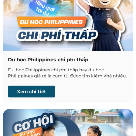
Du học Philippines chi phí thấp
Du học Philippines chi phí thấp hay du học
Philippines giá rẻ là cụm từ được tìm kiếm khá nhiều.
Dẫu vậy, bên cạnh những nhìn nhận tích cực thì đâu
đó vẫn còn những hiểu lầm trong vấn đề này. Hãy
Xem chi tiết
cùng Phil English phân tích cấu trúc chi phí, bóc tách
những điều thường bị nghĩ sai và review các trường
Anh ngữ giá rẻ, chất lượng cao 2026.