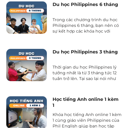
mong muốn sử dụng ngôn ngữ
Du học Philippines 6 tháng
này thuần thục trong môi
trường công sở quốc tế.
Trong các chương trình du học
Philippines 6 tháng, bạn nên có
sự kết hợp các khóa học với
nhau để có sự tăng tiến về kỹ
năng, từ vựng, mức độ chuyên
nghiệp trong việc sử dụng tiếng
Du học Philippines 3 tháng
Anh. Vậy du học Philippines 6
tháng thì cần lưu ý những gì và
đâu là những lựa chọn lý tưởng
Thời gian du học Philippines lý
dành cho bạn?
tưởng nhất là từ 3 tháng tức 12
tuần trở lên. Tại sao lại nói như
vậy? Hãy cùng Phil English
khám phá các ưu điểm và tìm
hiểu các vấn đề liên quan để
Học tiếng Anh online 1 kèm
hoạch định ngân sách du học
1
trong tương lai nhé.
Khóa học tiếng Anh online 1 kèm
1 cùng giáo viên Philippines của
Phil English giúp bạn học tập