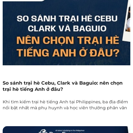
So sánh trại hè Cebu, Clark và Baguio: nên chọn
trại hè tiếng Anh ở đâu?
Khi tìm kiếm trại hè tiếng Anh tại Philippines, ba địa điểm
nổi bật nhất mà phụ huynh và học viên thường phân vân
lựa chọn chính là Cebu, Clark và Baguio. Mỗi nơi mang một
nét đặc trưng riêng về môi trường học tập, khí hậu và trải
nghiệm. Bài viết này sẽ giúp bạn so sánh chi tiết ưu –
nhược điểm của từng khu vực để biết nên chọn trại hè