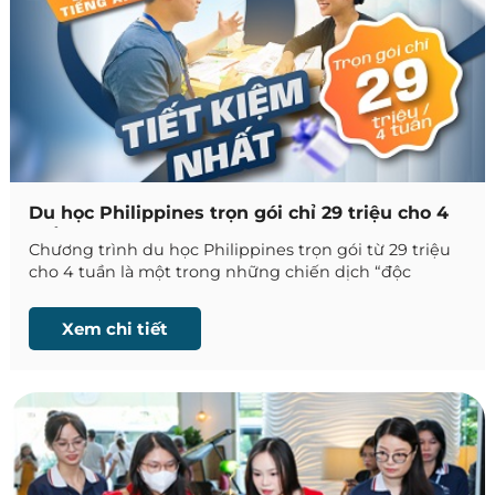
Du học Philippines trọn gói chỉ 29 triệu cho 4
tuần
Chương trình du học Philippines trọn gói từ 29 triệu
cho 4 tuần là một trong những chiến dịch “độc
quyền” được ký kết giữa trường Anh ngữ CIP và Phil
English, tối ưu lợi ích học tập và ngân sách cho du
Xem chi tiết
học sinh Việt.