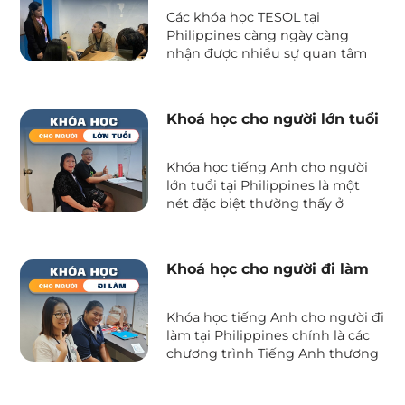
Các khóa học TESOL tại
Philippines càng ngày càng
nhận được nhiều sự quan tâm
của du học sinh bởi nó cho phép
bạn vừa nâng cao kỹ năng ngôn
ngữ vừa cải thiện kỹ năng đứng
Khoá học cho người lớn tuổi
lớp đồng thời đem đến cơ hội
nhận chứng chỉ có giá trị quốc
tế.
Khóa học tiếng Anh cho người
lớn tuổi tại Philippines là một
nét đặc biệt thường thấy ở
nhiều trường Anh ngữ và là
minh chứng cho mức độ phổ
biến, không kén độ tuổi, đối
Khoá học cho người đi làm
tượng của đa số các chương
trình giảng dạy giao tiếp tại đây.
Khóa học tiếng Anh cho người đi
làm tại Philippines chính là các
chương trình Tiếng Anh thương
mại (Business English) với nội
dung đào tạo dành cho những ai