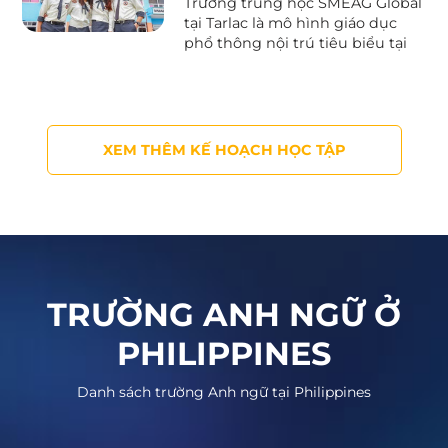
Trường trung học SMEAG Global
tại Tarlac là mô hình giáo dục
phổ thông nội trú tiêu biểu tại
Philippines, định vị rõ ràng theo
phong cách quốc tế, đáp ứng
quy chuẩn đầu vào của các đại
học toàn cầu.
XEM THÊM KẾ HOẠCH HỌC TẬP
TRƯỜNG ANH NGỮ Ở
PHILIPPINES
Danh sách trường Anh ngữ tại Philippines