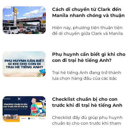
luyện thi IELTS với môi trường học tập tập trung, chi phí
hợp lý và phương pháp đào tạo hiệu quả. Nhưng để đạt
Cách di chuyển từ Clark đến
được kết quả cao, bạn cần một lộ trình học IELTS ở
Manila nhanh chóng và thuận
Philippines rõ ràng và phù hợ
tiện
Hiện nay, phương tiện thuận tiện
để di chuyển giữa Clark và Manila
là tuyến xe buýt Genesis hoạt
động hàng ngày. Tuyến xe chạy
thẳng từ Clark đến Sân bay Manila,
Phụ huynh cần biết gì khi cho
mang lại hành trình an toàn và
con đi trại hè tiếng Anh?
thoải mái. Bài viết sẽ hướng dẫn
chi tiết cách đi từ SM City Clark,
Trại hè tiếng Anh đang trở thành
Sân bay Quốc tế Clark hoặc Nhà ga
lựa chọn hàng đầu của các bậc
Trung tâm thành phố đến Sân bay
phụ huynh muốn con mình vừa
Manila một cách dễ dàng và tiết
nâng cao kỹ năng ngoại ngữ, vừa
kiệm thời gian.
rèn luyện kỹ năng sống. Tuy nhiên,
Checklist chuẩn bị cho con
để đảm bảo con có trải nghiệm an
trước khi đi trại hè tiếng Anh
toàn và hiệu quả, phụ huynh cần
tại Philippines
trang bị đầy đủ kiến thức trước khi
Checklist đầy đủ giúp phụ huynh
gửi con đi trại hè. Dưới đây là
chuẩn bị cho con trước khi tham
những thông tin quan trọng mà