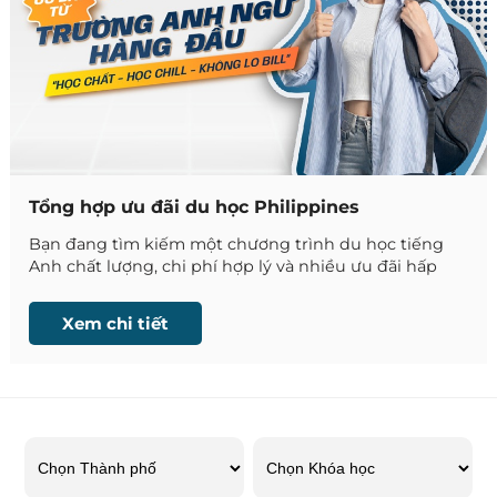
Tổng hợp ưu đãi du học Philippines
Bạn đang tìm kiếm một chương trình du học tiếng
Anh chất lượng, chi phí hợp lý và nhiều ưu đãi hấp
dẫn? Đừng bỏ lỡ bài tổng hợp ưu đãi học bổng du
học Philippines của Phil English – nơi cập nhật nhanh
Xem chi tiết
nhất các chương trình học bổng, khuyến mãi học phí,
tặng tuần học miễn phí và hàng loạt ưu đãi đặc biệt
từ hơn 60 trường Anh ngữ uy tín tại Philippines.