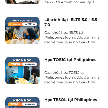
hạn dưới 4 tuần có hiệu quả
không? Bạn sẽ học được những
gì? Cùng Phil English tìm hiểu
các ưu khuyết điểm của vấn đề
Lộ trình đạt IELTS 6.0 - 6.5 -
này trước khi đưa ra quyết định
7.0
các bạn nhé.
Các khoá học IELTS tại
Philippines luôn được đánh giá
cao về hiệu quả nhờ vào tính
toàn diện, chi tiết, giúp phát
triển các kỹ năng làm bài và khả
năng sử dụng tiếng Anh thực
Học TOEIC tại Philippines
tiễn.
Các khóa học TOEIC tại
Philippines luôn được đánh giá
cao về hiệu quả nhờ vào tính
toàn diện, chi tiết, giúp phát
triển các kỹ năng làm bài và khả
năng sử dụng tiếng Anh thực
Học TESOL tại Philippines
tiễn.