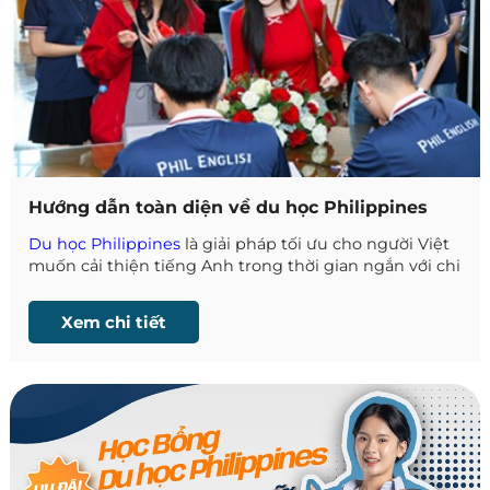
Hướng dẫn toàn diện về du học Philippines
Du học Philippines
là giải pháp tối ưu cho người Việt
muốn cải thiện tiếng Anh trong thời gian ngắn với chi
phí hợp lý. Nhờ mô hình học 1 kèm 1, cường độ cao từ
6–10 giờ/ngày, các khóa học tại Philippines tập trung
Xem chi tiết
phát triển nghe – nói – phản xạ, mang lại hiệu quả rõ
rệt chỉ sau 1–6 tháng học tập.