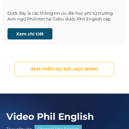
Dưới đây là các thông tin ưu đãi học phí từ trường
Anh ngữ Philinter tại Cebu được Phil English cập
nhật liên tục.
Xem chi tiết
XEM THÊM ƯU ĐÃI, HỌC BỔNG
Video Phil English
Truy cập vào
Channel Phil English